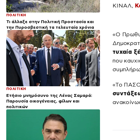
ΚΙΝΑΛ,
Κ
ΠΟΛΙΤΙΚΗ
Τι άλλαξε στην Πολιτική Προστασία και
την Πυροσβεστική τα τελευταία χρόνια
«Ο Πρωθ
Δημοκρατ
τυχαία ξ
που καυχι
συμπλήρω
«Το ΠΑΣΟ
ΠΟΛΙΤΙΚΗ
συντάξεω
Ετήσιο μνημόσυνο της Λένας Σαμαρά:
Παρουσία οικογένειας, φίλων και
ανακοίνω
πολιτικών