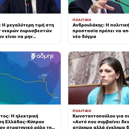
ΠΟΛΙΤΙΚΗ
 Η μεγαλύτερη τιμή στη
Ανδρουλάκης: Η πολιτικ
ν νεκρών πυροσβεστών
προστασία πρέπει να απ
ων είναι να μην
νέο δόγμα
ουμε ποτέ να
με στην πρόληψη
ΠΟΛΙΤΙΚΗ
ος: Η ηλεκτρική
Κωνσταντοπούλου για πυ
ση Ελλάδας–Κύπρου
«Αυτό που συμβαίνει δεν
τον στρατηγικό ρόλο της
ατύχημα αλλά έγκλημα δ