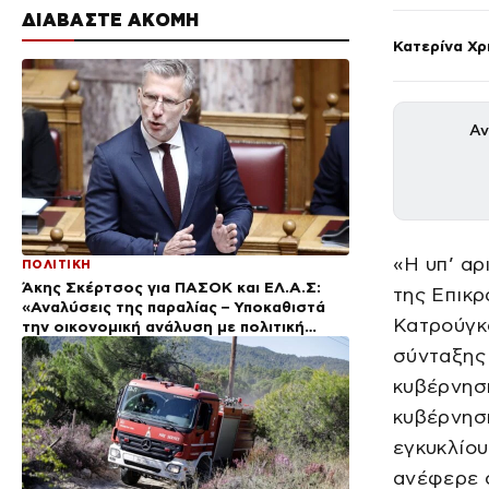
ΔΙΑΒΑΣΤΕ ΑΚΟΜΗ
Κατερίνα Χ
Αν
«Η υπ’ αρ
ΠΟΛΙΤΙΚΗ
Άκης Σκέρτσος για ΠΑΣΟΚ και ΕΛ.Α.Σ:
της Επικρ
«Αναλύσεις της παραλίας – Υποκαθιστά
Κατρούγκα
την οικονομική ανάλυση με πολιτική
προπαγάνδα»
σύνταξης 
κυβέρνηση
κυβέρνησ
εγκυκλίου
ανέφερε 