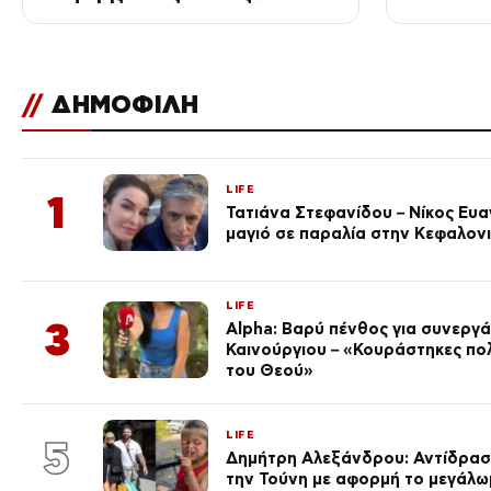
βαφτίζουν «επιτυχία»
Ανατολικ
//
ΔΗΜΟΦΙΛΗ
LIFE
1
Τατιάνα Στεφανίδου – Νίκος Ευ
μαγιό σε παραλία στην Κεφαλον
LIFE
3
Alpha: Βαρύ πένθος για συνεργά
Καινούργιου – «Κουράστηκες πο
του Θεού»
LIFE
5
Δημήτρη Αλεξάνδρου: Αντίδραση
την Τούνη με αφορμή το μεγάλω