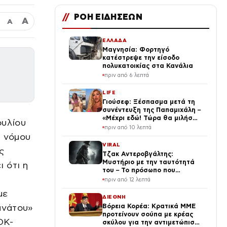
//
ΡΟΗ ΕΙΔΗΣΕΩΝ
Α
Α
ΕΛΛΑΔΑ
Μαγνησία: Φορτηγό
κατέστρεψε την είσοδο
πολυκατοικίας στα Κανάλια
πριν από 6 λεπτά
LIFE
Γιούσεφ: Ξέσπασμα μετά τη
συνέντευξη της Παπαμιχάλη –
«Μέχρι εδώ! Τώρα θα μιλήσω»
ουλίου
(Βίντεο)
πριν από 10 λεπτά
υ νόμου
VIRAL
ς
Τζακ Αντεροβγάλτης:
Μυστήριο με την ταυτότητά
 ότι η
του – Το πρόσωπο που
κατηγόρησαν και τελικά έγινε
πριν από 12 λεπτά
λάθος
με
ΔΙΕΘΝΗ
ανάτου»
Βόρεια Κορέα: Κρατικά ΜΜΕ
προτείνουν σούπα με κρέας
ΟΚ-
σκύλου για την αντιμετώπιση