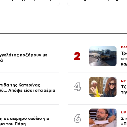
ής Μεσογείου
και συνεχιζόμενο»
ΕΛ
2
Τρ
αγγελάτος ποζάρουν με
στ
ιά
κα
LIF
4
τιδα της Κατερίνας
Τζ
λύ… Απόψε είσαι στα χέρια
τη
LIF
6
 σε αιχμηρό σχόλιο για
Στ
μα του Πάρη
«Π