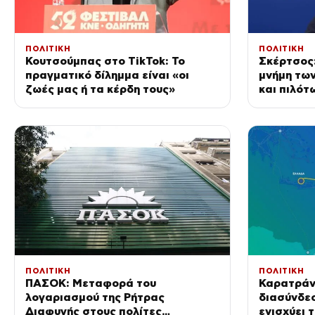
ΠΟΛΙΤΙΚΗ
ΠΟΛΙΤΙΚΗ
Κουτσούμπας στο TikTok: Το
Σκέρτσος:
πραγματικό δίλημμα είναι «οι
μνήμη τω
ζωές μας ή τα κέρδη τους»
και πιλότ
σταματήσ
επενδύου
ΠΟΛΙΤΙΚΗ
ΠΟΛΙΤΙΚΗ
ΠΑΣΟΚ: Μεταφορά του
Καρατράντ
λογαριασμού της Ρήτρας
διασύνδε
Διαφυγής στους πολίτες
ενισχύει 