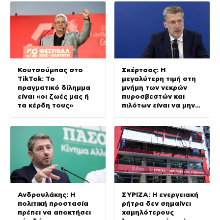
Κουτσούμπας στο
Σκέρτσος: Η
TikTok: Το
μεγαλύτερη τιμή στη
πραγματικό δίλημμα
μνήμη των νεκρών
είναι «οι ζωές μας ή
πυροσβεστών και
τα κέρδη τους»
πιλότων είναι να μην
σταματήσουμε ποτέ
να επενδύουμε στην
πρόληψη
Ανδρουλάκης: Η
ΣΥΡΙΖΑ: Η ενεργειακή
πολιτική προστασία
ρήτρα δεν σημαίνει
πρέπει να αποκτήσει
χαμηλότερους