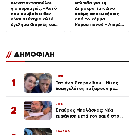
Κωνσταντοπούλου
«Ελπίδα για τη
για πυρκαγιές: «Αυτό
Δημοκρατία»: Δύο
που συμβαίνει δεν
ακόμη αποχωρήσεις
είναι ατύχημα αλλά
από το κόμμα
έγκλημα διαρκές και
Καρυστιανού – Αιχμές
συνεχιζόμενο»
για αρχηγισμό
//
ΔΗΜΟΦΙΛΗ
LIFE
1
Τατιάνα Στεφανίδου – Νίκος
Ευαγγελάτος ποζάρουν με
μαγιό σε παραλία στην
Κεφαλονιά
LIFE
2
Σταύρος Μπαλάσκας: Νέα
εμφάνιση μετά τον χαμό στο
«Πρωινό» (Φωτογραφία)
ΕΛΛΑΔΑ