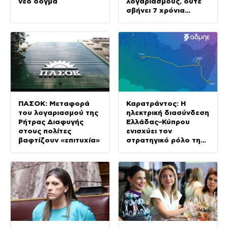
νέο δόγμα
λογαριασμούς, ούτε
σβήνει 7 χρόνια
ενεργειακής ακρίβειας
ΠΑΣΟΚ: Μεταφορά
Καρατράντος: Η
του λογαριασμού της
ηλεκτρική διασύνδεση
Ρήτρας Διαφυγής
Ελλάδας–Κύπρου
στους πολίτες
ενισχύει τον
βαφτίζουν «επιτυχία»
στρατηγικό ρόλο της
Ανατολικής
Μεσογείου