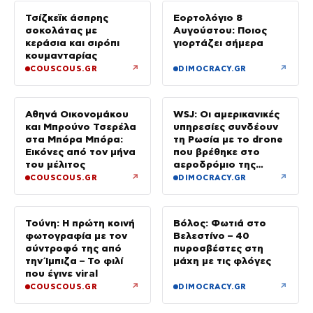
Τσίζκεϊκ άσπρης
Εορτολόγιο 8
σοκολάτας με
Αυγούστου: Ποιος
κεράσια και σιρόπι
γιορτάζει σήμερα
κουμανταρίας
↗
↗
COUSCOUS.GR
DIMOCRACY.GR
Αθηνά Οικονομάκου
WSJ: Οι αμερικανικές
και Μπρούνο Τσερέλα
υπηρεσίες συνδέουν
στα Μπόρα Μπόρα:
τη Ρωσία με το drone
Εικόνες από τον μήνα
που βρέθηκε στο
του μέλιτος
αεροδρόμιο της
Λειψίας
↗
↗
COUSCOUS.GR
DIMOCRACY.GR
Τούνη: Η πρώτη κοινή
Βόλος: Φωτιά στο
φωτογραφία με τον
Βελεστίνο – 40
σύντροφό της από
πυροσβέστες στη
την Ίμπιζα – Το φιλί
μάχη με τις φλόγες
που έγινε viral
↗
↗
COUSCOUS.GR
DIMOCRACY.GR