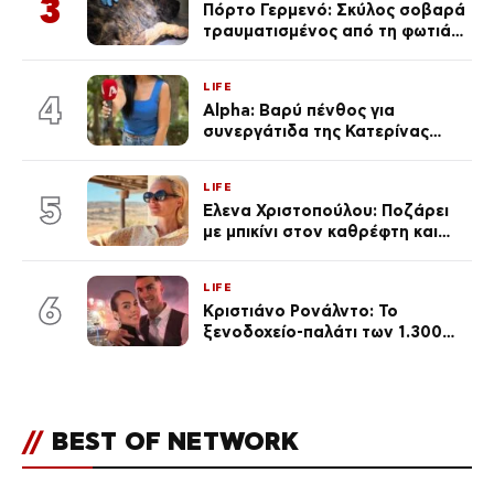
3
Πόρτο Γερμενό: Σκύλος σοβαρά
τραυματισμένος από τη φωτιά
επέστρεψε στο σπίτι που τον
φρόντιζαν
LIFE
4
Alpha: Βαρύ πένθος για
συνεργάτιδα της Κατερίνας
Καινούργιου – «Κουράστηκες
πολύ… Απόψε είσαι στα χέρια
LIFE
του Θεού»
5
Έλενα Χριστοπούλου: Ποζάρει
με μπικίνι στον καθρέφτη και
εντυπωσιάζει – «Χάνουμε
τουλάχιστον 25 κιλά η
LIFE
καθεμία…» (Βίντεο)
6
Κριστιάνο Ρονάλντο: Το
ξενοδοχείο-παλάτι των 1.300
ευρώ τη βραδιά που θα γίνει η
δεξίωση του γάμου
(φωτογραφίες)
//
BEST OF NETWORK