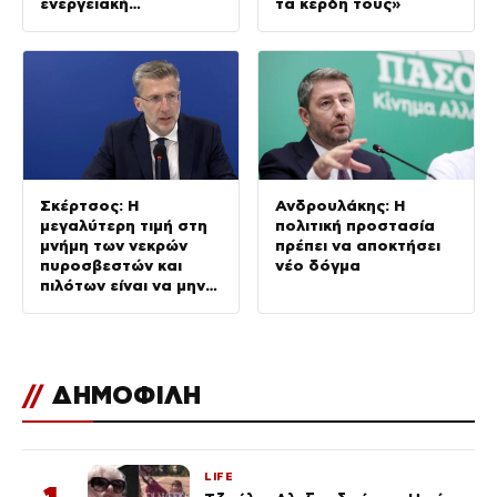
ενεργειακή
τα κέρδη τους»
ανθεκτικότητα
Σκέρτσος: Η
Ανδρουλάκης: Η
μεγαλύτερη τιμή στη
πολιτική προστασία
μνήμη των νεκρών
πρέπει να αποκτήσει
πυροσβεστών και
νέο δόγμα
πιλότων είναι να μην
σταματήσουμε ποτέ
να επενδύουμε στην
πρόληψη
//
ΔΗΜΟΦΙΛΗ
LIFE