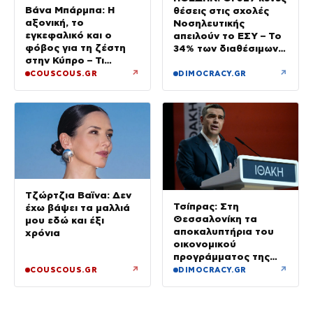
Βάνα Μπάρμπα: Η
θέσεις στις σχολές
αξονική, το
Νοσηλευτικής
εγκεφαλικό και ο
απειλούν το ΕΣΥ – Το
φόβος για τη ζέστη
34% των διαθέσιμων
στην Κύπρο – Τι
δεν καλύφθηκε
τρέμουν οι γιατροί για
↗
↗
COUSCOUS.GR
DIMOCRACY.GR
την υγεία της;
Τζώρτζια Βαϊνα: Δεν
Τσίπρας: Στη
έχω βάψει τα μαλλιά
Θεσσαλονίκη τα
μου εδώ και έξι
αποκαλυπτήρια του
χρόνια
οικονομικού
προγράμματος της
ΕΛ.Α.Σ.
↗
↗
COUSCOUS.GR
DIMOCRACY.GR