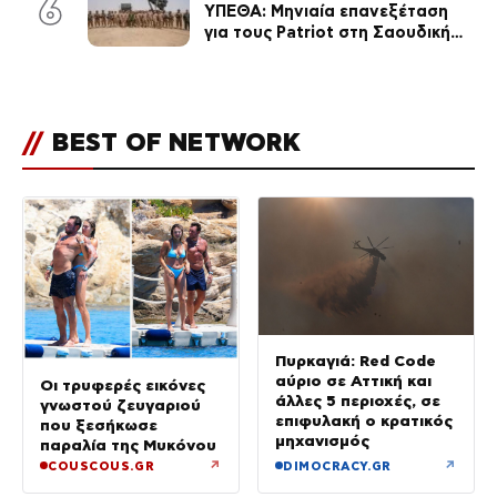
6
ΥΠΕΘΑ: Μηνιαία επανεξέταση
για τους Patriot στη Σαουδική
Αραβία
//
BEST OF NETWORK
Πυρκαγιά: Red Code
αύριο σε Αττική και
Οι τρυφερές εικόνες
άλλες 5 περιοχές, σε
γνωστού ζευγαριού
επιφυλακή ο κρατικός
που ξεσήκωσε
μηχανισμός
παραλία της Μυκόνου
↗
↗
COUSCOUS.GR
DIMOCRACY.GR