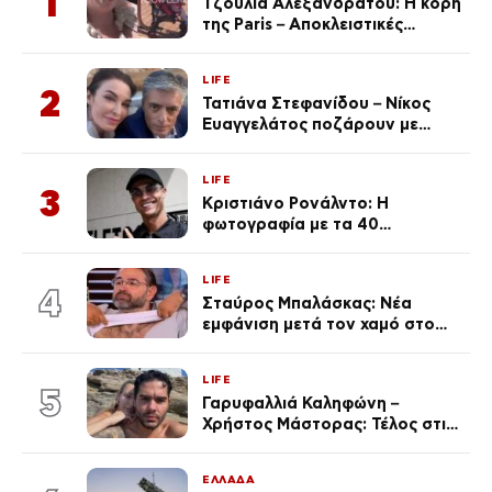
1
Τζούλια Αλεξανδράτου: Η κόρη
της Paris – Αποκλειστικές
φωτογραφίες
LIFE
2
Τατιάνα Στεφανίδου – Νίκος
Ευαγγελάτος ποζάρουν με
μαγιό σε παραλία στην
Κεφαλονιά
LIFE
3
Κριστιάνο Ρονάλντο: Η
φωτογραφία με τα 40
πανάκριβα αυτοκίνητα στο
γκαράζ του ξεπέρασε τα 20,7
LIFE
εκ. likes
4
Σταύρος Μπαλάσκας: Νέα
εμφάνιση μετά τον χαμό στο
«Πρωινό» (Φωτογραφία)
LIFE
5
Γαρυφαλλιά Καληφώνη –
Χρήστος Μάστορας: Τέλος στις
φήμες χωρισμού, όλη η αλήθεια
για τη σχέση τους
ΕΛΛΑΔΑ