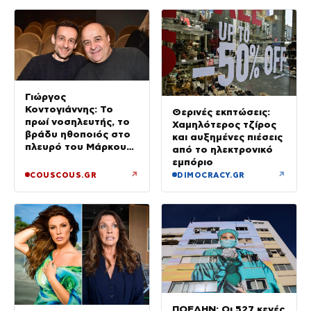
Γιώργος
Κοντογιάννης: Το
Θερινές εκπτώσεις:
πρωί νοσηλευτής, το
Χαμηλότερος τζίρος
βράδυ ηθοποιός στο
και αυξημένες πιέσεις
πλευρό του Μάρκου
από το ηλεκτρονικό
Σεφερλή
εμπόριο
↗
↗
COUSCOUS.GR
DIMOCRACY.GR
ΠΟΕΔΗΝ: Οι 527 κενές