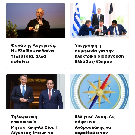
Θανάσης Αυγερινός:
Υπεγράφη η
Η «Ελπίδα» πεθαίνει
συμφωνία για την
τελευταία, αλλά
ηλεκτρική διασύνδεση
πεθαίνει
Ελλάδας-Κύπρου
Τηλεφωνική
Ελληνική Λύση: Ας
επικοινωνία
πάψει ο κ.
Μητσοτάκη-Αλ Σίσι: Η
Ανδρουλάκης να
Αίγυπτος έτοιμη να
κοροϊδεύει τον