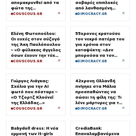
απομακρυνθεί από τα
σοβαρές επιπλοκές
φώτα της
από λανθασμένη
δημοσιότητας
σύνδεση εντέρου και
↗
↗
COUSCOUS.GR
DIMOCRACY.GR
στομάχου
Ελένη Φωτοπούλου:
55χρονος κρατούσε
Οι ευχές στον σύζυγό
τον νεκρό πατέρα του
της Άκη Παυλόπουλου
για χρόνια στον
– «Ο φύλακας άγγελος
καταψύκτη: «Δεν
όσων έχουν την τύχη
μπορούσα να τον
να βρίσκονται κοντά
αποχωριστώ»
↗
↗
COUSCOUS.GR
DIMOCRACY.GR
του»
Γιώργος Λιάγκας:
42χρονη Ολλανδή
Σχόλια για την ΑΙ
πνίγηκε στα Μάλια
φωτό που πόσταρε –
προσπαθώντας να
«Ο Τζορτζ Κλούνεϊ
σώσει τη φίλη της: Τι
της Ελλάδας…»
λένε μάρτυρες για τον
πανικό
↗
↗
COUSCOUS.GR
DIMOCRACY.GR
Babydoll dress: Η νέα
CrediaBank:
εμμονή των it-girls
Επαναλαμβανόμενα