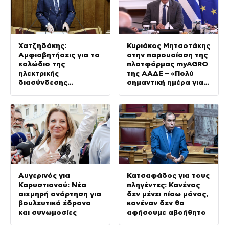
Χατζηδάκης:
Κυριάκος Μητσοτάκης
Αμφισβητήσεις για το
στην παρουσίαση της
καλώδιο της
πλατφόρμας myAGRO
ηλεκτρικής
της ΑΑΔΕ – «Πολύ
διασύνδεσης
σημαντική ημέρα για
Ελλάδας-Κύπρου
τον πρωτογενή
τομέα»
Αυγερινός για
Κατσαφάδος για τους
Καρυστιανού: Νέα
πληγέντες: Κανένας
αιχμηρή ανάρτηση για
δεν μένει πίσω μόνος,
βουλευτικά έδρανα
κανέναν δεν θα
και συνωμοσίες
αφήσουμε αβοήθητο