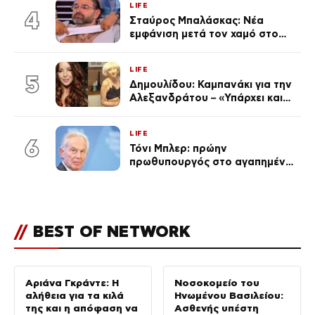
LIFE
απαρατήρητη
4
Σταύρος Μπαλάσκας: Νέα
εμφάνιση μετά τον χαμό στο
«Πρωινό» (Φωτογραφία)
LIFE
5
Δημουλίδου: Καμπανάκι για την
Αλεξανδράτου – «Υπάρχει και
ένα μικρό παιδί πίσω που
χρειάζεται τη μάνα του»
LIFE
6
Τόνι Μπλερ: πρώην
πρωθυπουργός στο αγαπημένο
του Πόρτο Χέλι
//
BEST OF NETWORK
Αριάνα Γκράντε: Η
Νοσοκομείο του
αλήθεια για τα κιλά
Ηνωμένου Βασιλείου:
της και η απόφαση να
Ασθενής υπέστη