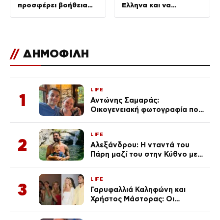
προσφέρει βοήθεια
Έλληνα και να
για τις πυρκαγιές
προκαλεί
//
ΔΗΜΟΦΙΛΗ
LIFE
1
Αντώνης Σαμαράς:
Οικογενειακή φωτογραφία που
ανάρτησε ο γιος του λίγο πριν
από την επέτειο θανάτου της
LIFE
Λένας
2
Αλεξάνδρου: Η νταντά του
Πάρη μαζί του στην Κύθνο με
τον μικρό και την Ελληνίδου
(Φωτογραφίες)
LIFE
3
Γαρυφαλλιά Καληφώνη και
Χρήστος Μάστορας: Οι
χωριστές διακοπές και η
επέτειος που φέτος πέρασε