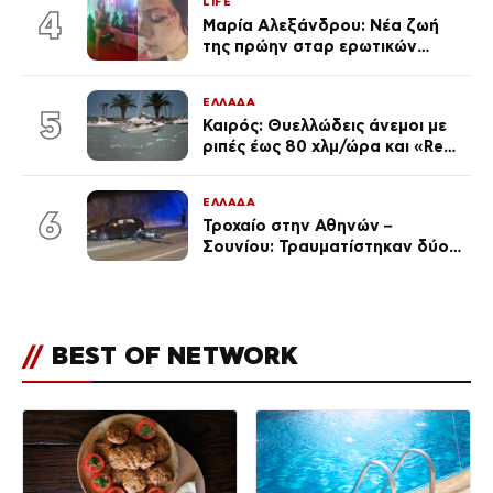
LIFE
ποια είσαι σοκαρίστικα»
4
Μαρία Αλεξάνδρου: Νέα ζωή
της πρώην σταρ ερωτικών
ταινιών, μητέρα ενός παιδιού με
σύντροφο επιχειρηματία
ΕΛΛΑΔΑ
(Φωτογραφίες)
5
Καιρός: Θυελλώδεις άνεμοι με
ριπές έως 80 χλμ/ώρα και «Red
Code» σε 6 περιοχές για
κίνδυνο πυρκαγιάς
ΕΛΛΑΔΑ
6
Τροχαίο στην Αθηνών –
Σουνίου: Τραυματίστηκαν δύο
αστυνομικοί
//
BEST OF NETWORK