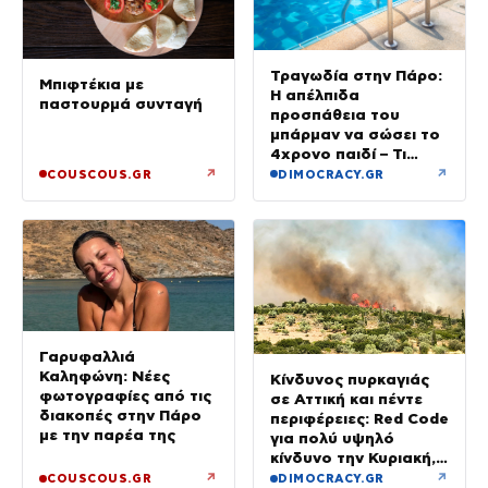
Τραγωδία στην Πάρο:
Μπιφτέκια με
Η απέλπιδα
παστουρμά συνταγή
προσπάθεια του
μπάρμαν να σώσει το
4χρονο παιδί – Τι
ερευνούν οι αρχές
↗
↗
COUSCOUS.GR
DIMOCRACY.GR
Γαρυφαλλιά
Καληφώνη: Νέες
Κίνδυνος πυρκαγιάς
φωτογραφίες από τις
σε Αττική και πέντε
διακοπές στην Πάρο
περιφέρειες: Red Code
με την παρέα της
για πολύ υψηλό
κίνδυνο την Κυριακή,
με μελτέμια έως 8
↗
↗
COUSCOUS.GR
DIMOCRACY.GR