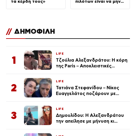
τα κέρδη τους»
πιλότων είναι να μην
σταματήσουμε ποτέ
να επενδύουμε στην
πρόληψη
//
ΔΗΜΟΦΙΛΗ
LIFE
1
Τζούλια Αλεξανδράτου: Η κόρη
της Paris – Αποκλειστικές
φωτογραφίες
LIFE
2
Τατιάνα Στεφανίδου – Νίκος
Ευαγγελάτος ποζάρουν με
μαγιό σε παραλία στην
Κεφαλονιά
LIFE
3
Δημουλίδου: Η Αλεξανδράτου
την απείλησε με μήνυση κι
εκείνη απαντά – «Δεν σε
αναγνώρισα, όταν κατάλαβα