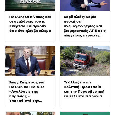
ΠΑΣΟΚ: Οι πίνακες και
Χαρδαλιάς: Καμία
οι αναλύσεις του κ.
ανοχή σε
Σκέρτσου διαρκούν
ανεμογεννήτριες και
όσο ένα ηλιοβασίλεμα
βιομηχανικές ΑΠΕ στις
πληγείσες περιοχές
της Δυτικής Αττικής
Άκης Σκέρτσος για
Τι άλλαξε στην
ΠΑΣΟΚ και ΕΛ.Α.Σ:
Πολιτική Προστασία
«Αναλύσεις της
και την Πυροσβεστική
παραλίας –
τα τελευταία χρόνια
Υποκαθιστά την
οικονομική ανάλυση
με πολιτική
προπαγάνδα»