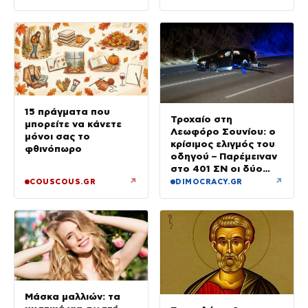
μποφόρ
15 πράγματα που
Τροχαίο στη
μπορείτε να κάνετε
Λεωφόρο Σουνίου: ο
μόνοι σας το
κρίσιμος ελιγμός του
φθινόπωρο
οδηγού – Παρέμειναν
στο 401 ΣΝ οι δύο
αστυνομικοί
↗
↗
COUSCOUS.GR
DIMOCRACY.GR
Μάσκα μαλλιών: τα