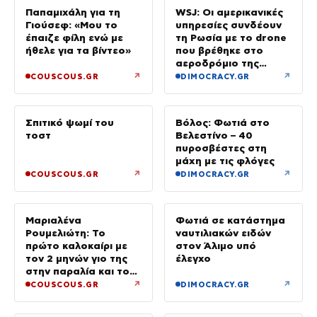
Παπαμιχάλη για τη
WSJ: Οι αμερικανικές
Γιούσεφ: «Μου το
υπηρεσίες συνδέουν
έπαιζε φίλη ενώ με
τη Ρωσία με το drone
ήθελε για τα βίντεο»
που βρέθηκε στο
αεροδρόμιο της
Λειψίας
↗
↗
COUSCOUS.GR
DIMOCRACY.GR
Σπιτικό ψωμί του
Βόλος: Φωτιά στο
τοστ
Βελεστίνο – 40
πυροσβέστες στη
μάχη με τις φλόγες
↗
↗
COUSCOUS.GR
DIMOCRACY.GR
Μαριαλένα
Φωτιά σε κατάστημα
Ρουμελιώτη: Το
ναυτιλιακών ειδών
πρώτο καλοκαίρι με
στον Άλιμο υπό
τον 2 μηνών γιο της
έλεγχο
στην παραλία και το
τρυφερό βίντεο
↗
↗
COUSCOUS.GR
DIMOCRACY.GR