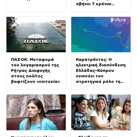
σβήνει 7 χρόνια
ενεργειακής ακρίβειας
ΠΑΣΟΚ: Μεταφορά
Καρατράντος: Η
του λογαριασμού της
ηλεκτρική διασύνδεση
Ρήτρας Διαφυγής
Ελλάδας–Κύπρου
στους πολίτες
ενισχύει τον
βαφτίζουν «επιτυχία»
στρατηγικό ρόλο της
Ανατολικής
Μεσογείου