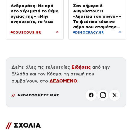
Ανδρομάχη: Με ορό
Σαν σήμερα 8
στο χέρι μετά το θέμα
Αυγούστου: Η
υγείας της – «Μην
«ληστεία του αιώνα» –
ανησυχείτε, το ‘χω»
Το ψεύτικο κόκκινο
σήμα που σταμάτησε
τρένο με 2,6 εκατ.
↗
↗
COUSCOUS.GR
DIMOCRACY.GR
λίρες
Ειδήσεις
Δείτε όλες τις τελευταίες
από την
Ελλάδα και τον Κόσμο, τη στιγμή που
ΔΕΔΟΜΕΝΟ
συμβαίνουν, στο
.
ΑΚΟΛΟΥΘΗΣΤΕ ΜΑΣ
//
ΣΧΟΛΙΑ