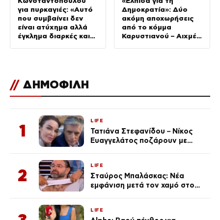
Κωνσταντοπούλου
«Ελπίδα για τη
για πυρκαγιές: «Αυτό
Δημοκρατία»: Δύο
που συμβαίνει δεν
ακόμη αποχωρήσεις
είναι ατύχημα αλλά
από το κόμμα
έγκλημα διαρκές και
Καρυστιανού – Αιχμές
συνεχιζόμενο»
για αρχηγισμό
//
ΔΗΜΟΦΙΛΗ
LIFE
1
Τατιάνα Στεφανίδου – Νίκος
Ευαγγελάτος ποζάρουν με
μαγιό σε παραλία στην
Κεφαλονιά
LIFE
2
Σταύρος Μπαλάσκας: Νέα
εμφάνιση μετά τον χαμό στο
«Πρωινό» (Φωτογραφία)
LIFE