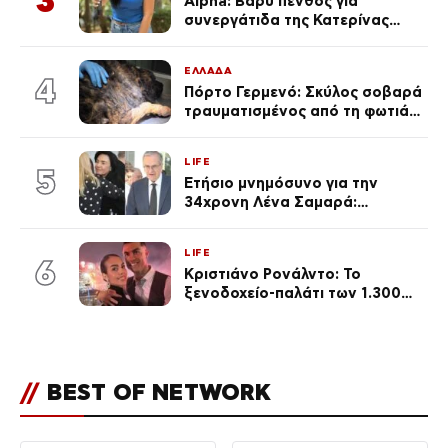
3
Alpha: Βαρύ πένθος για
συνεργάτιδα της Κατερίνας
Καινούργιου – «Κουράστηκες
πολύ… Απόψε είσαι στα χέρια
ΕΛΛΑΔΑ
του Θεού»
4
Πόρτο Γερμενό: Σκύλος σοβαρά
τραυματισμένος από τη φωτιά
επέστρεψε στο σπίτι που τον
φρόντιζαν
LIFE
5
Ετήσιο μνημόσυνο για την
34χρονη Λένα Σαμαρά:
Συγκινημένοι ο Αντώνης
Σαμαράς και η σύζυγός του
LIFE
6
Κριστιάνο Ρονάλντο: Το
ξενοδοχείο-παλάτι των 1.300
ευρώ τη βραδιά που θα γίνει η
δεξίωση του γάμου
(φωτογραφίες)
//
BEST OF NETWORK