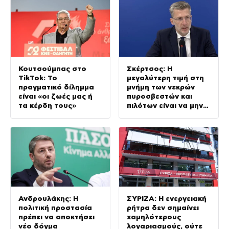
Κουτσούμπας στο
Σκέρτσος: Η
TikTok: Το
μεγαλύτερη τιμή στη
πραγματικό δίλημμα
μνήμη των νεκρών
είναι «οι ζωές μας ή
πυροσβεστών και
τα κέρδη τους»
πιλότων είναι να μην
σταματήσουμε ποτέ
να επενδύουμε στην
πρόληψη
Ανδρουλάκης: Η
ΣΥΡΙΖΑ: Η ενεργειακή
πολιτική προστασία
ρήτρα δεν σημαίνει
πρέπει να αποκτήσει
χαμηλότερους
νέο δόγμα
λογαριασμούς, ούτε