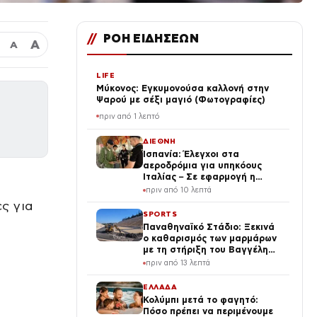
//
ΡΟΗ ΕΙΔΗΣΕΩΝ
Α
Α
LIFE
Μύκονος: Εγκυμονούσα καλλονή στην
Ψαρού με σέξι μαγιό (Φωτογραφίες)
πριν από 1 λεπτό
ΔΙΕΘΝΗ
Ισπανία: Έλεγχοι στα
αεροδρόμια για υπηκόους
Ιταλίας – Σε εφαρμογή η
αναστολή της Συνθήκης
πριν από 10 λεπτά
Σένγκεν
ς για
SPORTS
Παναθηναϊκό Στάδιο: Ξεκινά
ο καθαρισμός των μαρμάρων
με τη στήριξη του Βαγγέλη
Μαρινάκη
πριν από 13 λεπτά
ΕΛΛΑΔΑ
Κολύμπι μετά το φαγητό:
Πόσο πρέπει να περιμένουμε