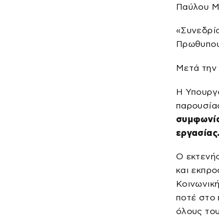
Παύλου Μ
«Συνεδρία
Πρωθυπου
Μετά την
Η Υπουργ
παρουσία
συμφωνία
εργασίας
Ο εκτενή
και εκπρ
Κοινωνική
ποτέ στο 
όλους του