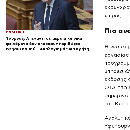
εκσυγχρον
χώρας.
Πιο αν
ΠΟΛΙΤΙΚΗ
Τουρνάς: Απέναντι σε ακραία καιρικά
φαινόμενα δεν υπάρχουν περιθώρια
Η νέα συ
εφησυχασμού – Απολογισμός για Κρήτη
και Αττικοβοιωτία
εργασίας,
προγραμμ
υπηρεσιώ
έκδοσης 
ΟΤΑ στο Ε
σημερινό
του Κυρι
Αναλυτικά
Υφυπουργ