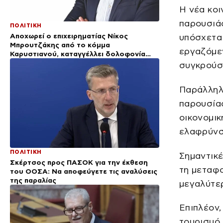
Η νέα κοι
παρουσιά
ΠΟΛΙΤΙΚΗ
Αποχωρεί ο επιχειρηματίας Νίκος
υπόσχεται
Μπρουτζάκης από το κόμμα
εργαζόμεν
Καρυστιανού, καταγγέλλει δολοφονία
χαρακτήρων
συγκρούσε
Παράλληλ
παρουσίασ
οικονομι
ελαφρύνσ
ΠΟΛΙΤΙΚΗ
Σημαντικέ
Σκέρτσος προς ΠΑΣΟΚ για την έκθεση
τη μεταφ
του ΟΟΣΑ: Να αποφεύγετε τις αναλύσεις
της παραλίας
μεγαλύτερ
Επιπλέον,
τουρισμό,