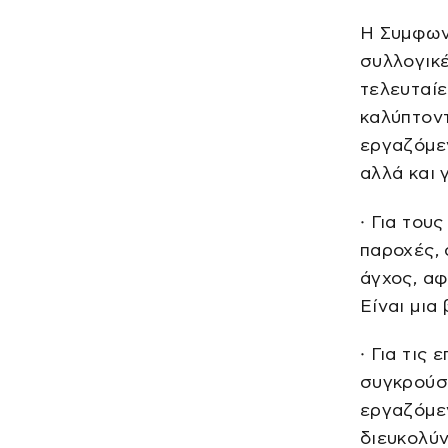
Η Συμφωνί
συλλογικέ
τελευταίε
καλύπτοντ
εργαζόμεν
αλλά και γ
· Για του
παροχές, 
άγχος, αφ
Είναι μια
· Για τις
συγκρούσ
εργαζόμε
διευκολύν