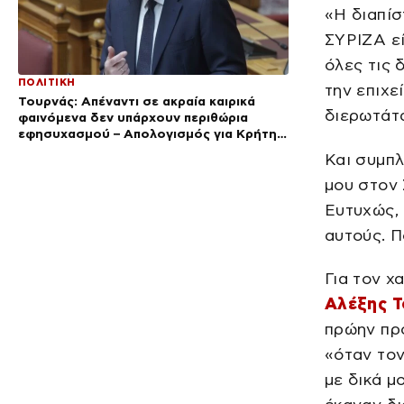
«Η διαπίσ
ΣΥΡΙΖΑ εί
όλες τις 
ΠΟΛΙΤΙΚΗ
την επιχε
Τουρνάς: Απέναντι σε ακραία καιρικά
διερωτάτα
φαινόμενα δεν υπάρχουν περιθώρια
εφησυχασμού – Απολογισμός για Κρήτη
και Αττικοβοιωτία
Και συμπλ
μου στον 
Ευτυχώς, 
αυτούς. Π
Για τον χ
Αλέξης Τ
πρώην πρ
«όταν τον
με δικά μ