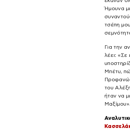
έκαναν δι
Ήμουνα μ
συναντού
τσέπη μου
σεμνότητ
Για την 
λέει: «Σε
υποστηρίζ
Μπέτυ, πώ
Προφανώς,
του Αλέξ
ήταν να μ
Μαξίμου»
Αναλυτικ
Κασσελά