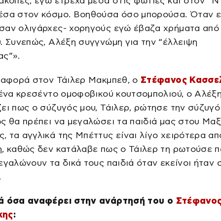
ακοπές, εγώ έτρεχα μέσα στις φωτιές και στον “Ντ
έσα στον κόσμο. Βοηθούσα όσο μπορούσα. Όταν ε
σαν ολιγάρχες- χορηγούς εγώ έβαζα χρήματα από
. Συνεπώς, Αλέξη συγγνώμη για την “έλλειψη
ας”».
αναφορά στον Τάιλερ Μακμπεθ, ο
Στέφανος Κασσε
 ένα κρεσέντο ομοφοβικού κουτσομπολιού, ο Αλέξ
ει πως ο σύζυγός μου, Τάιλερ, ρώτησε την σύζυγό
ς θα πρέπει να μεγαλώσει τα παιδιά μας στου Μαξ
 τα αγγλικά της Μπέττυς είναι λίγο χειρότερα απ
η, καθώς δεν κατάλαβε πως ο Τάιλερ τη ρωτούσε 
εγαλώνουν τα δικά τους παιδιά όταν εκείνοι ήταν 
.
ά όσα αναφέρει στη
ν ανάρτησή του ο
Στέφανο
κης
: