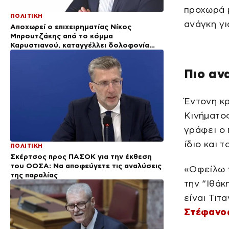
προχωρά μ
ΠΟΛΙΤΙΚΗ
ανάγκη γι
Αποχωρεί ο επιχειρηματίας Νίκος
Μπρουτζάκης από το κόμμα
Καρυστιανού, καταγγέλλει δολοφονία
χαρακτήρων
Πιο αν
Έντονη κρ
Κινήματο
γράφει ο 
ίδιο και 
ΠΟΛΙΤΙΚΗ
Σκέρτσος προς ΠΑΣΟΚ για την έκθεση
του ΟΟΣΑ: Να αποφεύγετε τις αναλύσεις
«Οφείλω 
της παραλίας
την “Ιθάκ
είναι Τιτ
Στέφανο