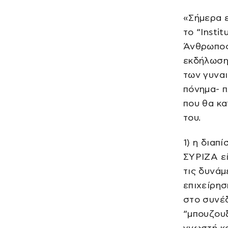
«Σήμερα ε
το “Insti
Άνθρωπος
εκδήλωση
των γυνα
πόνημα- π
που θα κα
του.
1) η διαπ
ΣΥΡΙΖΑ εί
τις δυνάμ
επιχείρησ
στο συνέ
“μπουζουξ
γνωστή κα