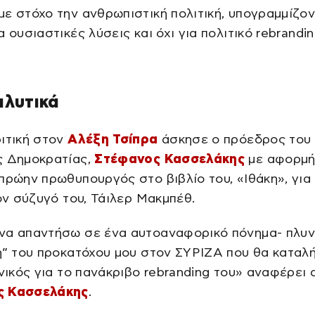
ε στόχο την ανθρωπιστική πολιτική, υπογραμμίζον
α ουσιαστικές λύσεις και όχι για πολιτικό rebrandin
αλυτικά
ιτική στον
Αλέξη Τσίπρα
άσκησε ο πρόεδρος του
ς Δημοκρατίας,
Στέφανος Κασσελάκης
με αφορμή
πρώην πρωθυπουργός στο βιβλίο του, «Ιθάκη», για
τον σύζυγό του, Τάιλερ Μακμπέθ.
να απαντήσω σε ένα αυτοαναφορικό πόνημα- πλυν
η” του προκατόχου μου στον ΣΥΡΙΖΑ που θα καταλή
ανικός για το πανάκριβο rebranding του» αναφέρει 
ς Κασσελάκης
.