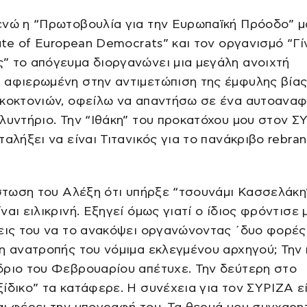
νώ η “Πρωτοβουλία για την Ευρωπαϊκή Πρόοδο” μ
tute of European Democrats” και τον οργανισμό “Γί
” το απόγευμα διοργανώνει μια μεγάλη ανοιχτή
 αφιερωμένη στην αντιμετώπιση της έμφυλης βίας
ικοκτονιών, οφείλω να απαντήσω σε ένα αυτοαναφ
λυντήριο. Την “Ιθάκη” του προκατόχου μου στον Σ
ταλήξει να είναι Τιτανικός για το πανάκριβο rebra
ίστωση του Αλέξη ότι υπήρξε “τσουνάμι Κασσελάκη
ναι ειλικρινή. Εξηγεί όμως γιατί ο ίδιος φρόντισε 
εις του να το ανακόψει οργανώνοντας ΄δυο φορές
η ανατροπής του νόμιμα εκλεγμένου αρχηγού; Την
δριο του Φεβρουαρίου απέτυχε. Την δεύτερη στο
ίδικο” τα κατάφερε. Η συνέχεια για τον ΣΥΡΙΖΑ ε
ι φέρει την υπογραφή του. Τα θερμά μου συγχαρη