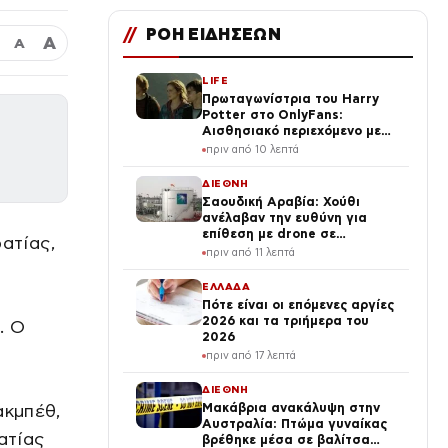
//
ΡΟΗ ΕΙΔΗΣΕΩΝ
Α
Α
LIFE
Πρωταγωνίστρια του Harry
Potter στο OnlyFans:
Αισθησιακό περιεχόμενο με
τα μαλλιά της – «Έβγαλα
πριν από 10 λεπτά
περισσότερα απ’ όσα σε όλη
την καριέρα μου»
ΔΙΕΘΝΗ
Σαουδική Αραβία: Χούθι
ανέλαβαν την ευθύνη για
επίθεση με drone σε
ατίας,
διυλιστήριο της Aramco
πριν από 11 λεπτά
υ
ΕΛΛΑΔΑ
Πότε είναι οι επόμενες αργίες
2026 και τα τριήμερα του
. Ο
2026
πριν από 17 λεπτά
ΔΙΕΘΝΗ
ακμπέθ,
Μακάβρια ανακάλυψη στην
Αυστραλία: Πτώμα γυναίκας
ατίας
βρέθηκε μέσα σε βαλίτσα