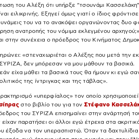
τωση του Αλέξη ότι υπήρξε “τσουνάμι Κασσελάκη
ναι ειλικρινής. Εξηγεί όμως γιατί ο ίδιος φρόντισε
δυνάμεις του να το ανακόψει οργανώνοντας δυο 
ίρηση ανατροπής του νόμιμα εκλεγμένου αρχηγού;
ι στην συνέχεια ο πρόεδρος του Κινήματος Δημοκ
ηρώνει: «στεναχωριέται ο Αλέξης που μετά την ε
ΣΥΡΙΖΑ, δεν μπόρεσαν να μου μάθουν τα βασικά.
εάν είχα μάθει τα βασικά τους θα ήμουν κι εγώ σαν
ολιτικός της ίντριγκας και της τάβλας».
αρακτηρισμό «υπερφίαλος» τον οποίο χρησιμοποιεί
σίπρας
στο βιβλίο του για τον
Στέφανο Κασσελά
όεδρος του ΣΥΡΙΖΑ επισημαίνει στην ανάρτησή το
 είχαν παρατήσει οι άλλοι εγώ έτρεχα στα ακριτικ
ου έξοδα να τον υπερασπιστώ. Όταν τα δαχτυλίδια