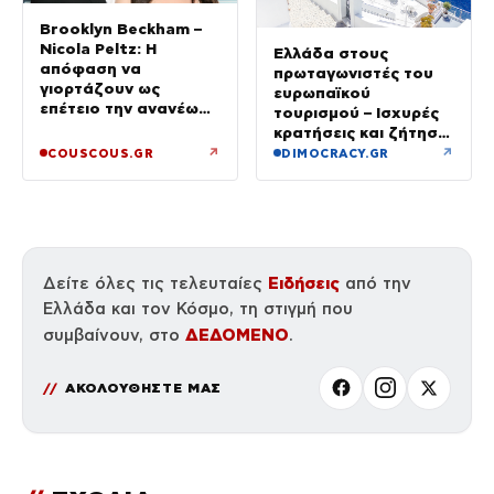
Brooklyn Beckham –
Nicola Peltz: Η
Ελλάδα στους
απόφαση να
πρωταγωνιστές του
γιορτάζουν ως
ευρωπαϊκού
επέτειο την ανανέωση
τουρισμού – Ισχυρές
των όρκων τους –
κρατήσεις και ζήτηση
«Είχε καταλήξει να
πέρα από το
↗
↗
COUSCOUS.GR
DIMOCRACY.GR
κλαίει»
καλοκαίρι
Ειδήσεις
Δείτε όλες τις τελευταίες
από την
Ελλάδα και τον Κόσμο, τη στιγμή που
ΔΕΔΟΜΕΝΟ
συμβαίνουν, στο
.
ΑΚΟΛΟΥΘΗΣΤΕ ΜΑΣ