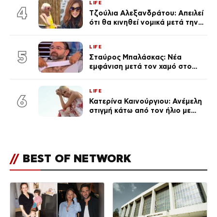
LIFE
του Θεού»
4
Τζούλια Αλεξανδράτου: Απειλεί
ότι θα κινηθεί νομικά μετά την
ανάρτηση της Δημουλίδου
LIFE
5
Σταύρος Μπαλάσκας: Νέα
εμφάνιση μετά τον χαμό στο
«Πρωινό» (Φωτογραφία)
LIFE
6
Κατερίνα Καινούργιου: Ανέμελη
στιγμή κάτω από τον ήλιο με
τους followers της
(φωτογραφία)
//
BEST OF NETWORK