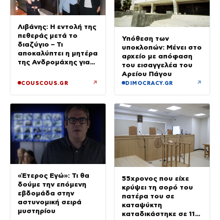
Λιβάνης: Η εντολή της
πεθεράς μετά το
Υπόθεση των
διαζύγιο – Τι
υποκλοπών: Μένει στο
αποκαλύπτει η μητέρα
αρχείο με απόφαση
της Ανδρομάχης για
του εισαγγελέα του
το 2 ετών μωρό τους
Αρείου Πάγου
↗
↗
COUSCOUS.GR
DIMOCRACY.GR
«Έτερος Εγώ»: Τι θα
55χρονος που είχε
δούμε την επόμενη
κρύψει τη σορό του
εβδομάδα στην
πατέρα του σε
αστυνομική σειρά
καταψύκτη
μυστηρίου
καταδικάστηκε σε 11