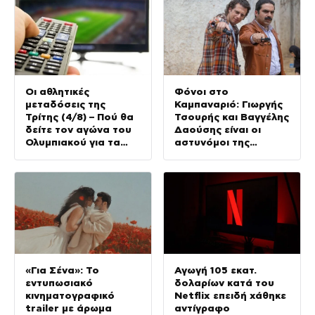
Οι αθλητικές
Φόνοι στο
μεταδόσεις της
Καμπαναριό: Γιωργής
Τρίτης (4/8) – Πού θα
Τσουρής και Βαγγέλης
δείτε τον αγώνα του
Δαούσης είναι οι
Ολυμπιακού για τα
αστυνόμοι της
προκριματικά του
συμφοράς
Champions League
«Για Σένα»: Το
Αγωγή 105 εκατ.
εντυπωσιακό
δολαρίων κατά του
κινηματογραφικό
Netflix επειδή χάθηκε
trailer με άρωμα
αντίγραφο