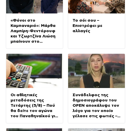
«Φόνοι στο
Το σόι σου –
Καμπαναριό»: Μάρθα
Επιστρέφει με
Λαμπίρη-Φεντόρουφ
αλλαγές
και Τζωρτζίνα Λιώση
μπαίνουν στο
μοναστήρι
Οι αθλητικές
Συνάδελφος της
μεταδόσεις της
δημοσιογράφου του
Τετάρτης (5/8) – Πού
OPEN αποκάλυψε τον
θα δείτε τον αγώνα
λόγο για τον οποίο
του Παναθηναϊκού για
γέλασε στις φωτιές –
τα προκριματικά του
Την στηρίζουν και οι
Conference League
πυροσβέστες