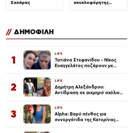
Σαχάρας
ακυκλοφόρητης
ταινίας με τον
Νίκολας Κέιτζ
//
ΔΗΜΟΦΙΛΗ
LIFE
1
Τατιάνα Στεφανίδου – Νίκος
Ευαγγελάτος ποζάρουν με
μαγιό σε παραλία στην
Κεφαλονιά
LIFE
2
Δημήτρη Αλεξάνδρου:
Αντίδραση σε αιχμηρό σχόλιο
για την Τούνη με αφορμή το
μεγάλωμα του Πάρη
LIFE
3
Alpha: Βαρύ πένθος για
συνεργάτιδα της Κατερίνας
Καινούργιου – «Κουράστηκες
πολύ… Απόψε είσαι στα χέρια