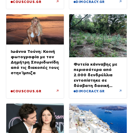
μήνες με αναστολή
↗
↗
COUSCOUS.GR
DIMOCRACY.GR
Ιωάννα Τούνη: Κοινή
φωτογραφία με τον
Δημήτρη Σπυριδωνίδη
Φυτεία κάνναβης με
από τις διακοπές τους
περισσότερα από
στην Ίμπιζα
2.000 δενδρύλλια
εντοπίστηκε σε
δύσβατη δασική
περιοχή στη Φθιώτιδα
↗
↗
COUSCOUS.GR
DIMOCRACY.GR