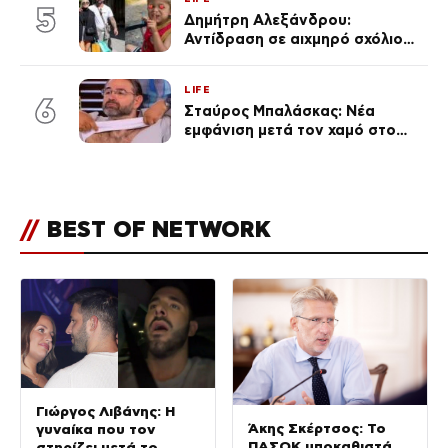
5
Δημήτρη Αλεξάνδρου:
Αντίδραση σε αιχμηρό σχόλιο
για την Τούνη με αφορμή το
μεγάλωμα του Πάρη
LIFE
6
Σταύρος Μπαλάσκας: Νέα
εμφάνιση μετά τον χαμό στο
«Πρωινό» (Φωτογραφία)
//
BEST OF NETWORK
Γιώργος Λιβάνης: Η
Άκης Σκέρτσος: Το
γυναίκα που τον
ΠΑΣΟΚ υποκαθιστά
στηρίζει μετά το