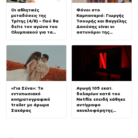
Οι αθλητικές
Φόνοι στο
μεταδόσεις της
Καμπαναριό: Γιωργής
Τρίτης (4/8) – Πού θα
Τσουρής και Βαγγέλης
δείτε τον αγώνα του
Δαούσης είναι οι
Ολυμπιακού για τα
αστυνόμοι της
προκριματικά του
συμφοράς
Champions League
«Για Σένα»: Το
Αγωγή 105 εκατ.
εντυπωσιακό
δολαρίων κατά του
κινηματογραφικό
Netflix επειδή χάθηκε
trailer με άρωμα
αντίγραφο
Σαχάρας
ακυκλοφόρητης
ταινίας με τον
Νίκολας Κέιτζ