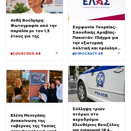
Ανθή Βούλγαρη:
Φωτογραφία από την
Συμφωνία Τουρκίας-
παραλία με τον 1,5
Σαουδικής Αραβίας-
έτους γιο της
Πακιστάν: Πλήγμα για
την εξωτερική
πολιτική και πρόκληση
για την Αθήνα, λέει η
↗
↗
COUSCOUS.GR
DIMOCRACY.GR
ΕΛΑΣ
Σύλληψη τριών
ατόμων στο
Ελένη Μενεγάκη:
αεροδρόμιο
Ανακοίνωση της
Ελευθέριος Βενιζέλος
ταβέρνας της Τασίας
για εισαγωγή 18,6
στην Κεφαλονιά μετά