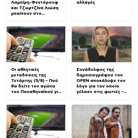
Λαμπίρη-Φεντόρουφ
αλλαγές
και Τζωρτζίνα Λιώση
μπαίνουν στο
μοναστήρι
Οι αθλητικές
Συνάδελφος της
μεταδόσεις της
δημοσιογράφου του
Τετάρτης (5/8) – Πού
OPEN αποκάλυψε τον
θα δείτε τον αγώνα
λόγο για τον οποίο
του Παναθηναϊκού για
γέλασε στις φωτιές –
τα προκριματικά του
Την στηρίζουν και οι
Conference League
πυροσβέστες