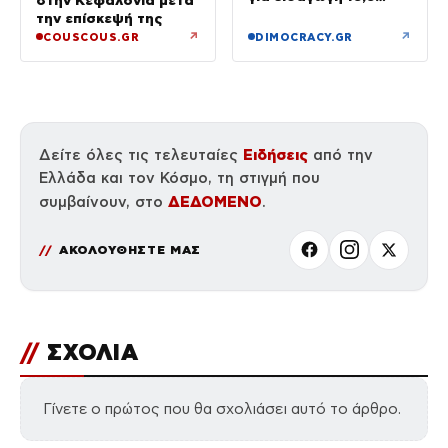
κιλών υδροπονικής
την επίσκεψή της
κάνναβης σε
↗
↗
COUSCOUS.GR
DIMOCRACY.GR
αποσκευές
Ειδήσεις
Δείτε όλες τις τελευταίες
από την
Ελλάδα και τον Κόσμο, τη στιγμή που
ΔΕΔΟΜΕΝΟ
συμβαίνουν, στο
.
ΑΚΟΛΟΥΘΗΣΤΕ ΜΑΣ
//
ΣΧΟΛΙΑ
Γίνετε ο πρώτος που θα σχολιάσει αυτό το άρθρο.