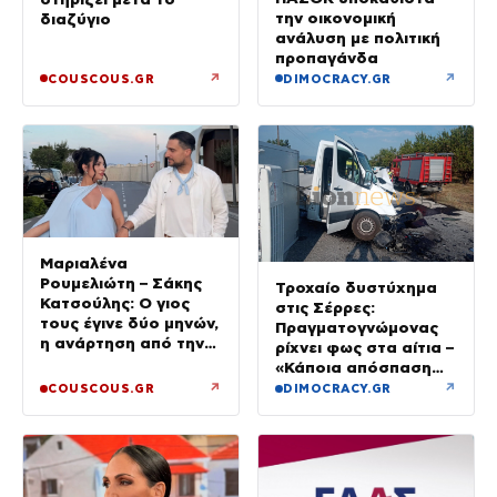
την οικονομική
διαζύγιο
ανάλυση με πολιτική
προπαγάνδα
↗
↗
COUSCOUS.GR
DIMOCRACY.GR
Μαριαλένα
Ρουμελιώτη – Σάκης
Τροχαίο δυστύχημα
Κατσούλης: Ο γιος
στις Σέρρες:
τους έγινε δύο μηνών,
Πραγματογνώμονας
η ανάρτηση από την
ρίχνει φως στα αίτια –
παραλία
«Κάποια απόσπαση
προσοχής, ίσως
↗
↗
COUSCOUS.GR
DIMOCRACY.GR
μίλησε στο κινητό»