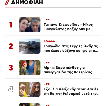
//
ΔΗΜΟΦΙΛΗ
LIFE
1
Τατιάνα Στεφανίδου – Νίκος
Ευαγγελάτος ποζάρουν με
μαγιό σε παραλία στην
Κεφαλονιά
ΕΛΛΑΔΑ
2
Τραγωδία στις Σέρρες: Άνδρας
που έχασε σύζυγο και γιο στο
τροχαίο λέει «Τα έχασα όλα, κάτι
με τράβαγε στην καρδιά μου»
LIFE
3
Alpha: Βαρύ πένθος για
συνεργάτιδα της Κατερίνας
Καινούργιου – «Κουράστηκες
πολύ… Απόψε είσαι στα χέρια
LIFE
του Θεού»
4
Τζούλια Αλεξανδράτου: Απειλεί
ότι θα κινηθεί νομικά μετά την
ανάρτηση της Δημουλίδου
LIFE