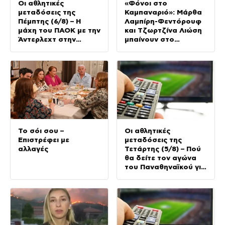
Οι αθλητικές
«Φόνοι στο
μεταδόσεις της
Καμπαναριό»: Μάρθα
Πέμπτης (6/8) – Η
Λαμπίρη-Φεντόρουφ
μάχη του ΠΑΟΚ με την
και Τζωρτζίνα Λιώση
Άντερλεχτ στην
μπαίνουν στο
κορυφή του
μοναστήρι
προγράμματος
Το σόι σου –
Οι αθλητικές
Επιστρέφει με
μεταδόσεις της
αλλαγές
Τετάρτης (5/8) – Πού
θα δείτε τον αγώνα
του Παναθηναϊκού για
τα προκριματικά του
Conference League