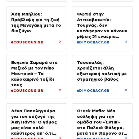
Άση Μπήλιου:
Φωτιά στην
Πρόβλεψη για τη ζωή
Αττικοβοιωτία:
της Μενεγάκη μετά το
Τουρνάς, δεν
διαζύγιο
κατάφεραν να κάνουν
ρίψεις 51 εναέρια
μέσα
↗
↗
COUSCOUS.GR
DIMOCRACY.GR
Ευγενία Σαμαρά στο
Τσουκαλάς:
Μεξικό με τον Νίκο
Χρειάζεται άλλη
Μουτσινά – Το
εξωτερική πολιτική με
καλοκαιρινό ταξίδι
στρατηγικό βάθος
τους
↗
↗
COUSCOUS.GR
DIMOCRACY.GR
Λένα Παπαληγούρα
Greek Mafia: Νέα
για τον σύζυγό της
σύλληψη για την
Άκη Πάντο: Ο γάμος
ομάδα του «Έντικ»
μας είναι πολύ
στο Παλαιό Φάληρο,
καλύτερος απ’ ό,τι
μετά τον 31χρονο στη
είχα φανταστεί
Γερμανία
↗
↗