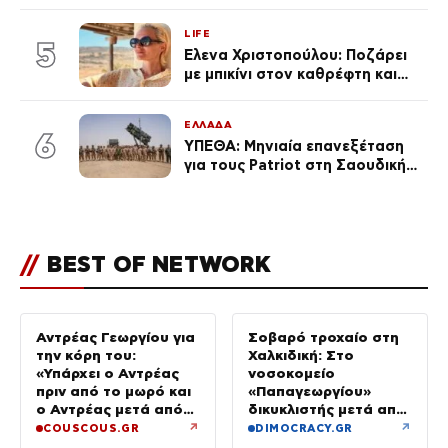
«Πρωινό» (Φωτογραφία)
LIFE
5
Έλενα Χριστοπούλου: Ποζάρει
με μπικίνι στον καθρέφτη και
εντυπωσιάζει – «Χάνουμε
τουλάχιστον 25 κιλά η
ΕΛΛΑΔΑ
καθεμία…» (Βίντεο)
6
ΥΠΕΘΑ: Μηνιαία επανεξέταση
για τους Patriot στη Σαουδική
Αραβία
//
BEST OF NETWORK
Αντρέας Γεωργίου για
Σοβαρό τροχαίο στη
την κόρη του:
Χαλκιδική: Στο
«Υπάρχει ο Αντρέας
νοσοκομείο
πριν από το μωρό και
«Παπαγεωργίου»
ο Αντρέας μετά από
δικυκλιστής μετά από
αυτό – Έθεσα άλλες
σύγκρουση
↗
↗
COUSCOUS.GR
DIMOCRACY.GR
προτεραιότητες»