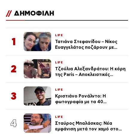
//
ΔΗΜΟΦΙΛΗ
LIFE
1
Τατιάνα Στεφανίδου – Νίκος
Ευαγγελάτος ποζάρουν με
μαγιό σε παραλία στην
Κεφαλονιά
LIFE
2
Τζούλια Αλεξανδράτου: Η κόρη
της Paris – Αποκλειστικές
φωτογραφίες
LIFE
3
Κριστιάνο Ρονάλντο: Η
φωτογραφία με τα 40
πανάκριβα αυτοκίνητα στο
γκαράζ του ξεπέρασε τα 20,7
LIFE
εκ. likes
4
Σταύρος Μπαλάσκας: Νέα
εμφάνιση μετά τον χαμό στο