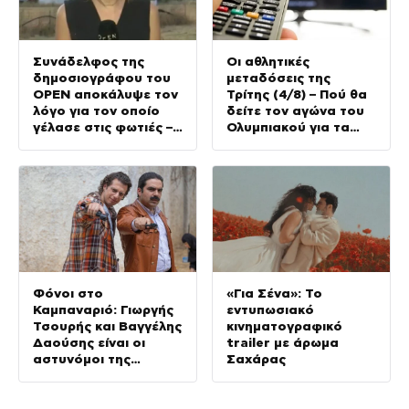
Συνάδελφος της
Οι αθλητικές
δημοσιογράφου του
μεταδόσεις της
OPEN αποκάλυψε τον
Τρίτης (4/8) – Πού θα
λόγο για τον οποίο
δείτε τον αγώνα του
γέλασε στις φωτιές –
Ολυμπιακού για τα
Την στηρίζουν και οι
προκριματικά του
πυροσβέστες
Champions League
Φόνοι στο
«Για Σένα»: Το
Καμπαναριό: Γιωργής
εντυπωσιακό
Τσουρής και Βαγγέλης
κινηματογραφικό
Δαούσης είναι οι
trailer με άρωμα
αστυνόμοι της
Σαχάρας
συμφοράς