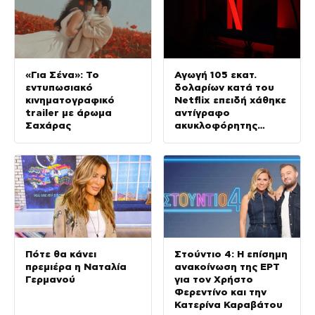
«Για Σένα»: Το
Αγωγή 105 εκατ.
εντυπωσιακό
δολαρίων κατά του
κινηματογραφικό
Netflix επειδή χάθηκε
trailer με άρωμα
αντίγραφο
Σαχάρας
ακυκλοφόρητης
ταινίας με τον
Νίκολας Κέιτζ
Πότε θα κάνει
Στούντιο 4: Η επίσημη
πρεμιέρα η Ναταλία
ανακοίνωση της ΕΡΤ
Γερμανού
για τον Χρήστο
Φερεντίνο και την
Κατερίνα Καραβάτου