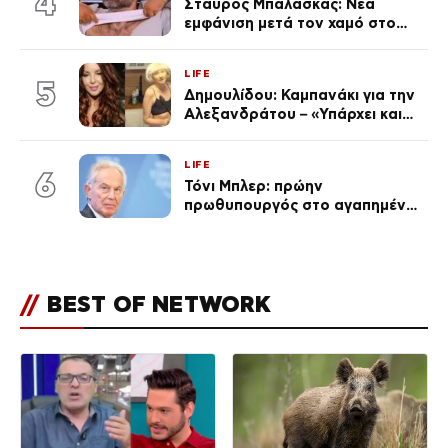
4
Σταύρος Μπαλάσκας: Νέα
εμφάνιση μετά τον χαμό στο
«Πρωινό» (Φωτογραφία)
LIFE
5
Δημουλίδου: Καμπανάκι για την
Αλεξανδράτου – «Υπάρχει και
ένα μικρό παιδί πίσω που
χρειάζεται τη μάνα του»
LIFE
6
Τόνι Μπλερ: πρώην
πρωθυπουργός στο αγαπημένο
του Πόρτο Χέλι
//
BEST OF NETWORK