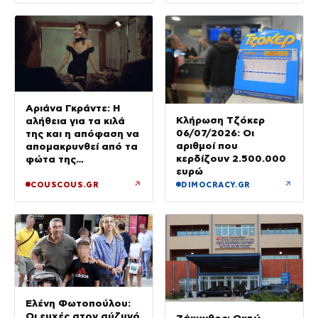
Αριάνα Γκράντε: Η
Κλήρωση Τζόκερ
αλήθεια για τα κιλά
06/07/2026: Οι
της και η απόφαση να
αριθμοί που
απομακρυνθεί από τα
κερδίζουν 2.500.000
φώτα της
ευρώ
δημοσιότητας
↗
↗
COUSCOUS.GR
DIMOCRACY.GR
Ελένη Φωτοπούλου:
Οι ευχές στον σύζυγό