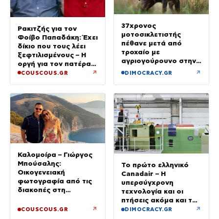
37χρονος
Ρακιτζής για τον
μοτοσικλετιστής
Φοίβο Παπαδάκη: Έχει
πέθανε μετά από
δίκιο που τους λέει
τροχαίο με
ξεφτιλισμένους – Η
αγριογούρουνο στην
οργή για τον πατέρα
Εύβοια
του
↗
↗
COUSCOUS.GR
DIMOCRACY.GR
Καλομοίρα – Γιώργος
Μπούσαλης:
Το πρώτο ελληνικό
Οικογενειακή
Canadair – Η
φωτογραφία από τις
υπερσύγχρονη
διακοπές στη
τεχνολογία και οι
Σαντορίνη με τα τρία
πτήσεις ακόμα και τη
τους παιδιά
νύχτα – βίντεο
↗
↗
COUSCOUS.GR
DIMOCRACY.GR