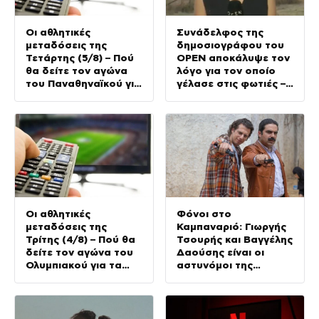
Οι αθλητικές
Συνάδελφος της
μεταδόσεις της
δημοσιογράφου του
Τετάρτης (5/8) – Πού
OPEN αποκάλυψε τον
θα δείτε τον αγώνα
λόγο για τον οποίο
του Παναθηναϊκού για
γέλασε στις φωτιές –
τα προκριματικά του
Την στηρίζουν και οι
Conference League
πυροσβέστες
Οι αθλητικές
Φόνοι στο
μεταδόσεις της
Καμπαναριό: Γιωργής
Τρίτης (4/8) – Πού θα
Τσουρής και Βαγγέλης
δείτε τον αγώνα του
Δαούσης είναι οι
Ολυμπιακού για τα
αστυνόμοι της
προκριματικά του
συμφοράς
Champions League