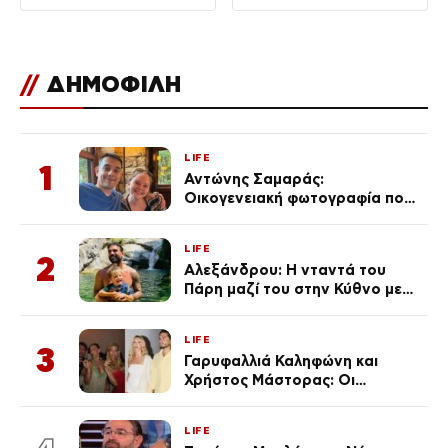
//
ΔΗΜΟΦΙΛΗ
LIFE
1
Αντώνης Σαμαράς:
Οικογενειακή φωτογραφία που
ανάρτησε ο γιος του λίγο πριν
από την επέτειο θανάτου της
LIFE
Λένας
2
Αλεξάνδρου: Η νταντά του
Πάρη μαζί του στην Κύθνο με
τον μικρό και την Ελληνίδου
(Φωτογραφίες)
LIFE
3
Γαρυφαλλιά Καληφώνη και
Χρήστος Μάστορας: Οι
χωριστές διακοπές και η
επέτειος που φέτος πέρασε
LIFE
απαρατήρητη