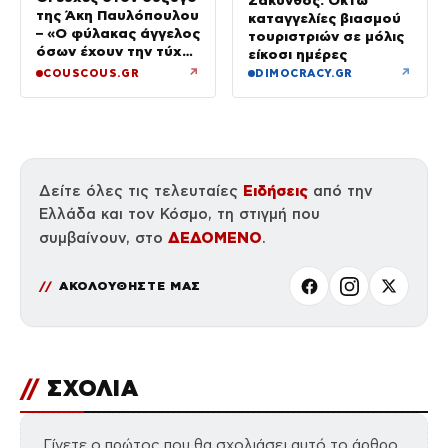
Ζάκυνθος: Οκτώ
της Άκη Παυλόπουλου
καταγγελίες βιασμού
– «Ο φύλακας άγγελος
τουριστριών σε μόλις
όσων έχουν την τύχη
είκοσι ημέρες
να βρίσκονται κοντά
↗
↗
COUSCOUS.GR
DIMOCRACY.GR
του»
Ειδήσεις
Δείτε όλες τις τελευταίες
από την
Ελλάδα και τον Κόσμο, τη στιγμή που
ΔΕΔΟΜΕΝΟ
συμβαίνουν, στο
.
ΑΚΟΛΟΥΘΗΣΤΕ ΜΑΣ
//
ΣΧΟΛΙΑ
Γίνετε ο πρώτος που θα σχολιάσει αυτό το άρθρο.