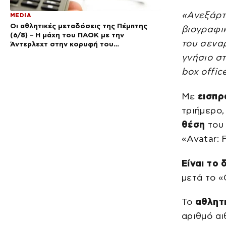
«Ανεξάρτη
MEDIA
Οι αθλητικές μεταδόσεις της Πέμπτης
βιογραφικ
(6/8) – Η μάχη του ΠΑΟΚ με την
του σεναρ
Άντερλεχτ στην κορυφή του
προγράμματος
γνήσιο στ
box offic
Με
εισπρ
τριήμερο,
θέση
του 
«Avatar: F
Είναι το
μετά το «
Το
αθλητ
αριθμό α