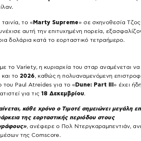
ίλαν.
ταινία, το «
Marty Supreme
» σε σκηνοθεσία Τζος
υνέχισε αυτή την επιτυχημένη πορεία, εξασφαλίζο
ια δολάρια κατά το εορταστικό τετραήμερο.
ε το Variety, η κυριαρχία του σταρ αναμένεται να
 και το
2026
, καθώς η πολυαναμενόμενη επιστροφ
 του Paul Atreides για το «
Dune: Part III
» έχει ήδ
τιστεί για τις
18 Δεκεμβρίου
.
νεται, κάθε χρόνο ο Τιμοτέ σημειώνει μεγάλη επ
ιάρκεια της εορταστικής περιόδου στους
γράφους»
, ανέφερε ο Πολ Ντεργκαραμπεντιάν, α
 μέσων της Comscore.