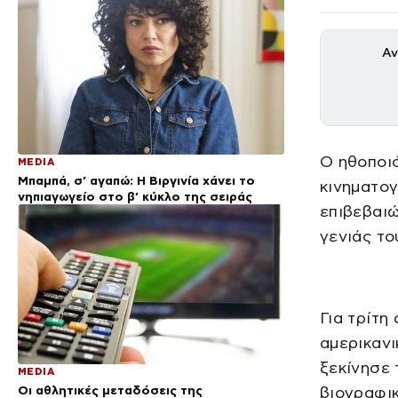
Αν
Ο ηθοποι
MEDIA
Μπαμπά, σ’ αγαπώ: Η Βιργινία χάνει το
κινηματογ
νηπιαγωγείο στο β’ κύκλο της σειράς
επιβεβαιώ
γενιάς το
Για τρίτη
αμερικανι
ξεκίνησε 
MEDIA
Οι αθλητικές μεταδόσεις της
βιογραφι