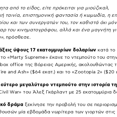
τα από το είδος, είτε πρόκειται για μιούζικαλ,
ή ταινία, επιστημονική φαντασία ή κωμωδία, η ε
ίου και των συνεργατών του, τον καθιστά όχι μό
αρ του κινηματογράφου, αλλά και ένα μαγνήτη γι
e»
, πρόσθεσε.
άξεις ύψους 17 εκατομμυρίων δολαρίων
κατά το
 το «Marty Supreme» έκανε το ντεμπούτο του στη
box office της Βόρειας Αμερικής, ακολουθώντας 
ire and Ash» ($64 εκατ.) και το «Zootopia 2» ($20 ε
 δεύτερο μεγαλύτερο ντεμπούτο στην ιστορία τ
Civil War» του Άλεξ Γκάρλαντ με 25 εκατομμύρια δ
ικό δράμα
ξεκίνησε την προβολή του σε περιορισ
ιθουσών μία εβδομάδα νωρίτερα των γιορτών στις