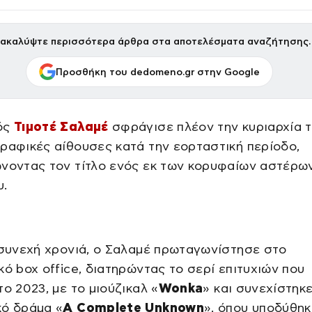
ακαλύψτε περισσότερα άρθρα στα αποτελέσματα αναζήτησης.
Προσθήκη του dedomeno.gr στην Google
ός
Τιμοτέ Σαλαμέ
σφράγισε πλέον την κυριαρχία τ
ραφικές αίθουσες κατά την εορταστική περίοδο,
νοντας τον τίτλο ενός εκ των κορυφαίων αστέρω
υ.
 συνεχή χρονιά, ο Σαλαμέ πρωταγωνίστησε στο
κό box office, διατηρώντας το σερί επιτυχιών που
το 2023, με το μιούζικαλ «
Wonka
» και συνεχίστηκε
κό δράμα «
A Complete Unknown
», όπου υποδύθηκ