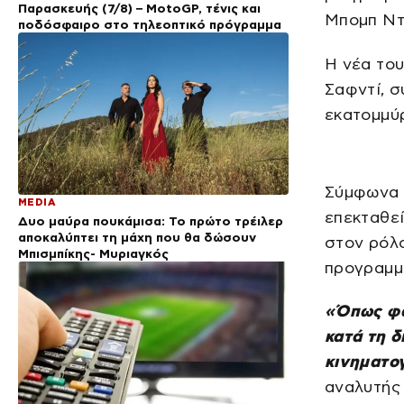
Παρασκευής (7/8) – MotoGP, τένις και
Μπομπ Ντ
ποδόσφαιρο στο τηλεοπτικό πρόγραμμα
Η νέα του 
Σαφντί, σ
εκατομμύρ
Σύμφωνα μ
MEDIA
επεκταθεί
Δυο μαύρα πουκάμισα: Το πρώτο τρέιλερ
αποκαλύπτει τη μάχη που θα δώσουν
στον ρόλο
Μπισμπίκης- Μυριαγκός
προγραμμα
«Όπως φαί
κατά τη δ
κινηματο
αναλυτής