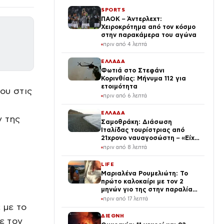
SPORTS
ΠΑΟΚ – Άντερλεχτ:
Χειροκρότημα από τον κόσμο
στην παρακάμερα του αγώνα
πριν από 4 λεπτά
ΕΛΛΑΔΑ
Φωτιά στο Στεφάνι
Κορινθίας: Μήνυμα 112 για
ετοιμότητα
ου στις
πριν από 6 λεπτά
ΕΛΛΑΔΑ
ν της
Σαμοθράκη: Διάσωση
Ιταλίδας τουρίστριας από
21χρονο ναυαγοσώστη – «Είχε
νερό στα πνευμόνια, της
πριν από 8 λεπτά
δώσαμε οξυγόνο»
LIFE
Μαριαλένα Ρουμελιώτη: Το
πρώτο καλοκαίρι με τον 2
μηνών γιο της στην παραλία
και το τρυφερό βίντεο
πριν από 17 λεπτά
 με το
ΔΙΕΘΝΗ
ε τον