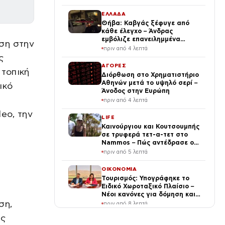
του Θεού»
ΕΛΛΑΔΑ
Θήβα: Καβγάς ξέφυγε από
κάθε έλεγχο – Άνδρας
εμβόλιζε επανειλημμένα
ση στην
παρκαρισμένο αυτοκίνητο
πριν από 4 λεπτά
ς
ΑΓΟΡΕΣ
 τοπική
Διόρθωση στο Χρηματιστήριο
Αθηνών μετά το υψηλό σερί –
ικό
Άνοδος στην Ευρώπη
πριν από 4 λεπτά
eo, την
LIFE
Καινούργιου και Κουτσουμπής
σε τρυφερά τετ-α-τετ στο
Nammos – Πώς αντέδρασε ο
κόσμος μόλις τους είδε
πριν από 5 λεπτά
(Βίντεο)
ΟΙΚΟΝΟΜΙΑ
Τουρισμός: Υπογράφηκε το
Ειδικό Χωροταξικό Πλαίσιο –
Νέοι κανόνες για δόμηση και
επενδύσεις
ση,
πριν από 8 λεπτά
ις
TRAVEL