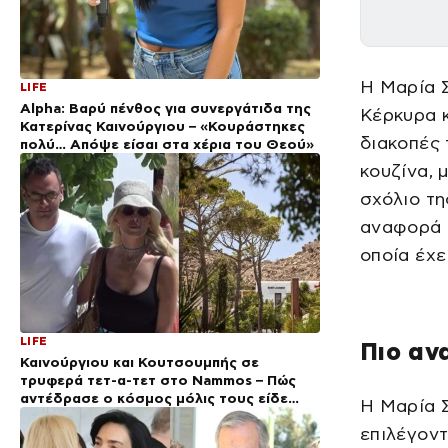
Η Μαρία 
LIFE
Alpha: Βαρύ πένθος για συνεργάτιδα της
Κέρκυρα κ
Κατερίνας Καινούργιου – «Κουράστηκες
διακοπές 
πολύ… Απόψε είσαι στα χέρια του Θεού»
κουζίνα, 
σχόλιο τη
αναφορά κ
οποία έχε
LIFE
Πιο αν
Καινούργιου και Κουτσουμπής σε
τρυφερά τετ-α-τετ στο Nammos – Πώς
αντέδρασε ο κόσμος μόλις τους είδε
Η Μαρία 
(Βίντεο)
επιλέγοντ