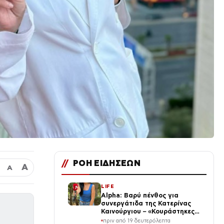
//
ΡΟΗ ΕΙΔΗΣΕΩΝ
Α
Α
LIFE
Alpha: Βαρύ πένθος για
συνεργάτιδα της Κατερίνας
Καινούργιου – «Κουράστηκες
πολύ… Απόψε είσαι στα χέρια
πριν από 19 δευτερόλεπτα