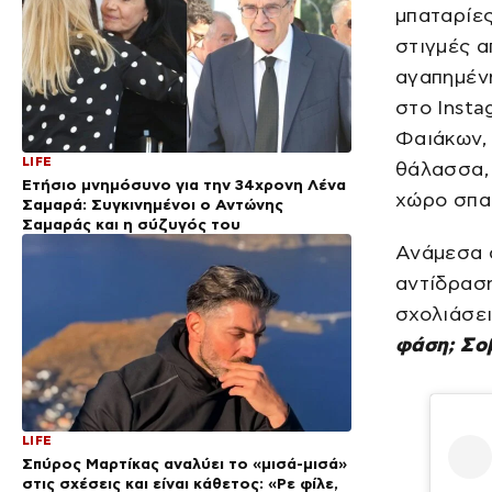
μπαταρίες
στιγμές α
αγαπημέν
στο Inst
Φαιάκων, 
LIFE
θάλασσα, 
Ετήσιο μνημόσυνο για την 34χρονη Λένα
χώρο σπα 
Σαμαρά: Συγκινημένοι ο Αντώνης
Σαμαράς και η σύζυγός του
Ανάμεσα σ
αντίδραση
σχολιάσει
φάση; Σο
LIFE
Σπύρος Μαρτίκας αναλύει το «μισά-μισά»
στις σχέσεις και είναι κάθετος: «Ρε φίλε,