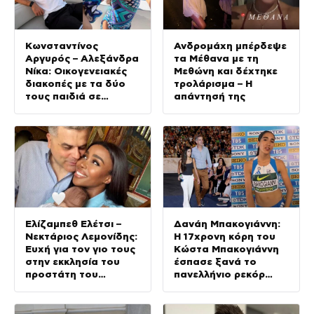
Κωνσταντίνος
Ανδρομάχη μπέρδεψε
Αργυρός – Αλεξάνδρα
τα Μέθανα με τη
Νίκα: Οικογενειακές
Μεθώνη και δέχτηκε
διακοπές με τα δύο
τρολάρισμα – Η
τους παιδιά σε
απάντησή της
σκάφος
Ελίζαμπεθ Ελέτσι –
Δανάη Μπακογιάννη:
Νεκτάριος Λεμονίδης:
Η 17χρονη κόρη του
Ευχή για τον γιο τους
Κώστα Μπακογιάννη
στην εκκλησία του
έσπασε ξανά το
προστάτη του
πανελλήνιο ρεκόρ
(Φωτογραφίες)
στον στίβο