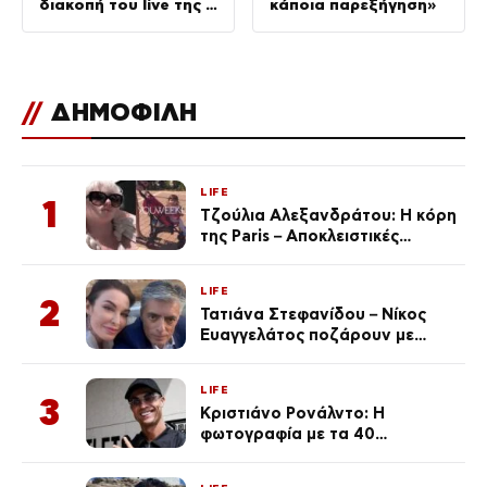
διακοπή του live της –
κάποια παρεξήγηση»
Τι αναφέρει
//
ΔΗΜΟΦΙΛΗ
LIFE
1
Τζούλια Αλεξανδράτου: Η κόρη
της Paris – Αποκλειστικές
φωτογραφίες
LIFE
2
Τατιάνα Στεφανίδου – Νίκος
Ευαγγελάτος ποζάρουν με
μαγιό σε παραλία στην
Κεφαλονιά
LIFE
3
Κριστιάνο Ρονάλντο: Η
φωτογραφία με τα 40
πανάκριβα αυτοκίνητα στο
γκαράζ του ξεπέρασε τα 20,7