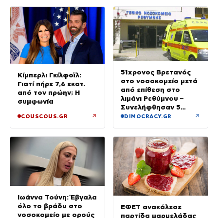
51χρονος Βρετανός
Κίμπερλι Γκίλφοϊλ:
στο νοσοκομείο μετά
Γιατί πήρε 7,6 εκατ.
από επίθεση στο
από τον πρώην; Η
λιμάνι Ρεθύμνου –
συμφωνία
Συνελήφθησαν 5
άτομα
↗
↗
COUSCOUS.GR
DIMOCRACY.GR
Ιωάννα Τούνη: Έβγαλα
όλο το βράδυ στο
ΕΦΕΤ ανακάλεσε
νοσοκομείο με ορούς
παρτίδα μαρμελάδας