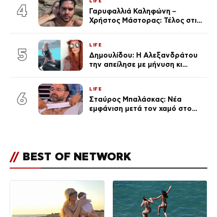
LIFE
εκ. likes
4
Γαρυφαλλιά Καληφώνη –
Χρήστος Μάστορας: Τέλος στις
φήμες χωρισμού, όλη η αλήθεια
για τη σχέση τους
LIFE
5
Δημουλίδου: Η Αλεξανδράτου
την απείλησε με μήνυση κι
εκείνη απαντά – «Δεν σε
αναγνώρισα, όταν κατάλαβα
LIFE
ποια είσαι σοκαρίστικα»
6
Σταύρος Μπαλάσκας: Νέα
εμφάνιση μετά τον χαμό στο
«Πρωινό» (Φωτογραφία)
//
BEST OF NETWORK