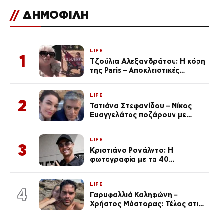
//
ΔΗΜΟΦΙΛΗ
LIFE
1
Τζούλια Αλεξανδράτου: Η κόρη
της Paris – Αποκλειστικές
φωτογραφίες
LIFE
2
Τατιάνα Στεφανίδου – Νίκος
Ευαγγελάτος ποζάρουν με
μαγιό σε παραλία στην
Κεφαλονιά
LIFE
3
Κριστιάνο Ρονάλντο: Η
φωτογραφία με τα 40
πανάκριβα αυτοκίνητα στο
γκαράζ του ξεπέρασε τα 20,7
LIFE
εκ. likes
4
Γαρυφαλλιά Καληφώνη –
Χρήστος Μάστορας: Τέλος στις
φήμες χωρισμού, όλη η αλήθεια