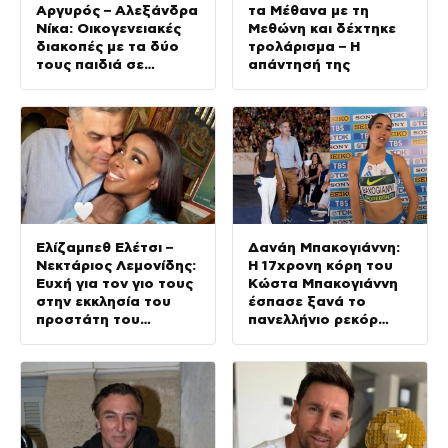
Αργυρός – Αλεξάνδρα
τα Μέθανα με τη
Νίκα: Οικογενειακές
Μεθώνη και δέχτηκε
διακοπές με τα δύο
τρολάρισμα – Η
τους παιδιά σε
απάντησή της
σκάφος
Ελίζαμπεθ Ελέτσι –
Δανάη Μπακογιάννη:
Νεκτάριος Λεμονίδης:
Η 17χρονη κόρη του
Ευχή για τον γιο τους
Κώστα Μπακογιάννη
στην εκκλησία του
έσπασε ξανά το
προστάτη του
πανελλήνιο ρεκόρ
(Φωτογραφίες)
στον στίβο