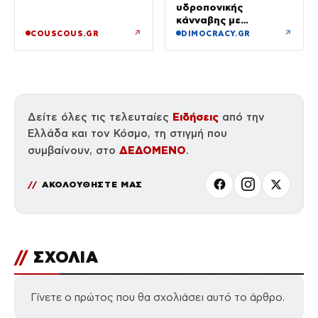
υδροπονικής
κάνναβης με
προσδοκώμενο
↗
↗
COUSCOUS.GR
DIMOCRACY.GR
όφελος άνω των
90.000 ευρώ –
Χειροπέδες σε τρία
άτομα
Ειδήσεις
Δείτε όλες τις τελευταίες
από την
Ελλάδα και τον Κόσμο, τη στιγμή που
ΔΕΔΟΜΕΝΟ
συμβαίνουν, στο
.
ΑΚΟΛΟΥΘΗΣΤΕ ΜΑΣ
//
ΣΧΟΛΙΑ
Γίνετε ο πρώτος που θα σχολιάσει αυτό το άρθρο.