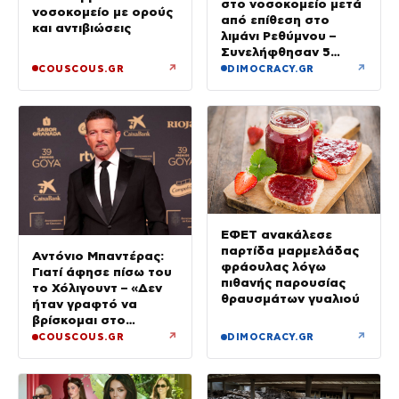
στο νοσοκομείο μετά
νοσοκομείο με ορούς
από επίθεση στο
και αντιβιώσεις
λιμάνι Ρεθύμνου –
Συνελήφθησαν 5
άτομα
↗
↗
COUSCOUS.GR
DIMOCRACY.GR
ΕΦΕΤ ανακάλεσε
παρτίδα μαρμελάδας
Αντόνιο Μπαντέρας:
φράουλας λόγω
Γιατί άφησε πίσω του
πιθανής παρουσίας
το Χόλιγουντ – «Δεν
θραυσμάτων γυαλιού
ήταν γραφτό να
βρίσκομαι στο
Μαλιμπού, αλλά στη
↗
↗
COUSCOUS.GR
DIMOCRACY.GR
Μάλαγα»