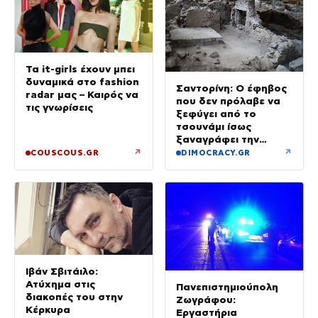
Τα it-girls έχουν μπει
δυναμικά στο fashion
Σαντορίνη: Ο έφηβος
radar μας – Καιρός να
που δεν πρόλαβε να
τις γνωρίσεις
ξεφύγει από το
τσουνάμι ίσως
ξαναγράφει την
ιστορία της μινωικής
↗
↗
COUSCOUS.GR
DIMOCRACY.GR
καταστροφής
Ιβάν Σβιτάιλο:
Ατύχημα στις
Πανεπιστημιούπολη
διακοπές του στην
Ζωγράφου:
Κέρκυρα
Εργαστήρια