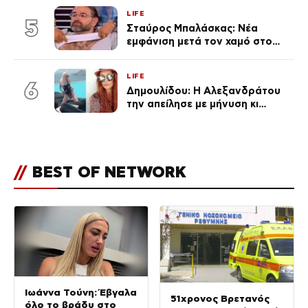
για τη σχέση τους
LIFE
5
Σταύρος Μπαλάσκας: Νέα
εμφάνιση μετά τον χαμό στο
«Πρωινό» (Φωτογραφία)
LIFE
6
Δημουλίδου: Η Αλεξανδράτου
την απείλησε με μήνυση κι
εκείνη απαντά – «Δεν σε
αναγνώρισα, όταν κατάλαβα
ποια είσαι σοκαρίστικα»
//
BEST OF NETWORK
Ιωάννα Τούνη: Έβγαλα
51χρονος Βρετανός
όλο το βράδυ στο