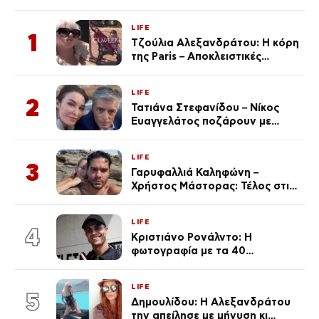
LIFE
1
Τζούλια Αλεξανδράτου: Η κόρη
της Paris – Αποκλειστικές
φωτογραφίες
LIFE
2
Τατιάνα Στεφανίδου – Νίκος
Ευαγγελάτος ποζάρουν με
μαγιό σε παραλία στην
Κεφαλονιά
LIFE
3
Γαρυφαλλιά Καληφώνη –
Χρήστος Μάστορας: Τέλος στις
φήμες χωρισμού, όλη η αλήθεια
για τη σχέση τους
LIFE
4
Κριστιάνο Ρονάλντο: Η
φωτογραφία με τα 40
πανάκριβα αυτοκίνητα στο
γκαράζ του ξεπέρασε τα 20,7
LIFE
εκ. likes
5
Δημουλίδου: Η Αλεξανδράτου
την απείλησε με μήνυση κι