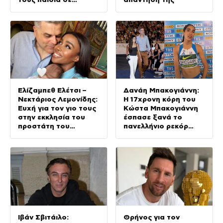
σκάφος
Ελίζαμπεθ Ελέτσι –
Δανάη Μπακογιάννη:
Νεκτάριος Λεμονίδης:
Η 17χρονη κόρη του
Ευχή για τον γιο τους
Κώστα Μπακογιάννη
στην εκκλησία του
έσπασε ξανά το
προστάτη του
πανελλήνιο ρεκόρ
(Φωτογραφίες)
στον στίβο
Ιβάν Σβιτάιλο:
Θρήνος για τον