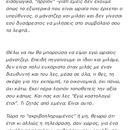
εισαγωγικά, “προϊόν” -γιατί εμείς δεν έχουμε
όπως τα εξωτερικά που είναι ωραία που έρχεται ο
υπεύθυνος, ο μάνατζερ και μιλάει και δεν γίνεσαι
εσύ δυσάρεστος να μιλήσεις στο συμβόλαιό σου
τα λεφτά…
Θέλω να πω θα μπορούσα να είμαι εγώ ωραίος
μάνατζερ. Επειδή πηγαίνουμε οι ίδιοι και μιλάμε,
δεν είναι πολύ ευχάριστο όταν μιλάς με έναν
διευθυντή και του λες, μέσα σε όλα, τι θες, τη
σκέψη για την εκπομπή, τα οικονομικά, όχι πάνω,
όχι κάτω. Εκεί πέρα λοιπόν τοποθετείς την αξία
σου κάπως. Και πας και λες “Εγώ κοστολογώ
έτσι”. Τι ζητάς από εμένα; Είναι αυτό..
Τώρα το “ακριβοπληρωμένος” ή μη, θεωρώ ότι
έτσι κι αλλιώς η τηλεόραση, σαν χώρος, για ένα