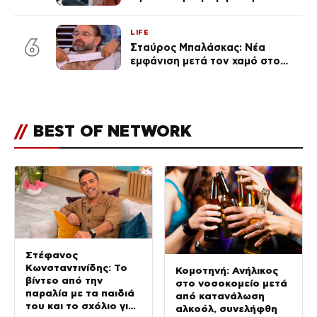
εκείνη απαντά – «Δεν σε
αναγνώρισα, όταν κατάλαβα
LIFE
ποια είσαι σοκαρίστικα»
6
Σταύρος Μπαλάσκας: Νέα
εμφάνιση μετά τον χαμό στο
«Πρωινό» (Φωτογραφία)
//
BEST OF NETWORK
Στέφανος
Κωνσταντινίδης: Το
Κομοτηνή: Ανήλικος
βίντεο από την
στο νοσοκομείο μετά
παραλία με τα παιδιά
από κατανάλωση
του και το σχόλιο για
αλκοόλ, συνελήφθη