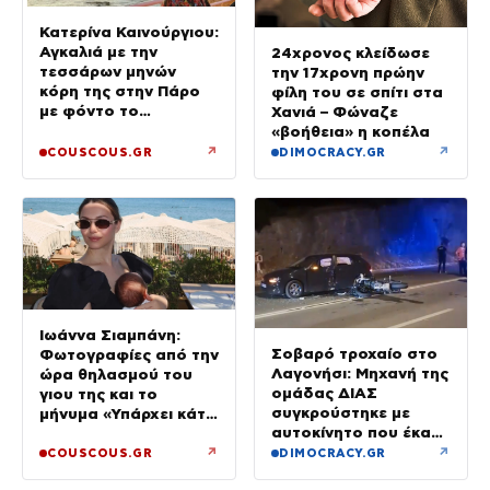
Κατερίνα Καινούργιου:
Αγκαλιά με την
24χρονος κλείδωσε
τεσσάρων μηνών
την 17χρονη πρώην
κόρη της στην Πάρο
φίλη του σε σπίτι στα
με φόντο το
Χανιά – Φώναζε
ηλιοβασίλεμα
«βοήθεια» η κοπέλα
↗
↗
COUSCOUS.GR
DIMOCRACY.GR
Ιωάννα Σιαμπάνη:
Σοβαρό τροχαίο στο
Φωτογραφίες από την
Λαγονήσι: Μηχανή της
ώρα θηλασμού του
ομάδας ΔΙΑΣ
γιου της και το
συγκρούστηκε με
μήνυμα «Υπάρχει κάτι
αυτοκίνητο που έκανε
μαγικό σε αυτές τις
αναστροφή – Δύο
αργές μέρες»
↗
↗
COUSCOUS.GR
DIMOCRACY.GR
αστυνομικοί