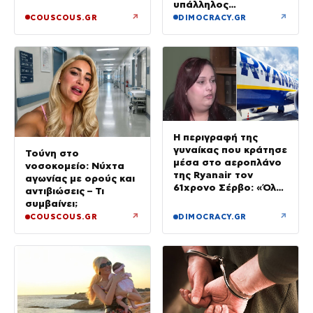
την ηλικία του
υπάλληλος
καταστήματος
↗
↗
COUSCOUS.GR
DIMOCRACY.GR
Η περιγραφή της
γυναίκας που κράτησε
Τούνη στο
μέσα στο αεροπλάνο
νοσοκομείο: Νύχτα
της Ryanair τον
αγωνίας με ορούς και
61χρονο Σέρβο: «Όλα
αντιβιώσεις – Τι
έγιναν σε κλάσματα
συμβαίνει;
δευτερολέπτου»
↗
↗
COUSCOUS.GR
DIMOCRACY.GR