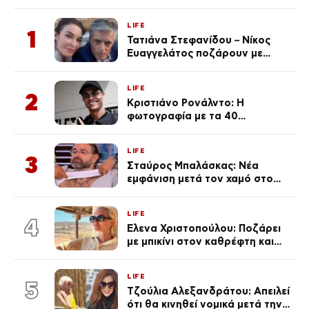
LIFE
1
Τατιάνα Στεφανίδου – Νίκος
Ευαγγελάτος ποζάρουν με
μαγιό σε παραλία στην
Κεφαλονιά
LIFE
2
Κριστιάνο Ρονάλντο: Η
φωτογραφία με τα 40
πανάκριβα αυτοκίνητα στο
γκαράζ του ξεπέρασε τα 20,7
LIFE
εκ. likes
3
Σταύρος Μπαλάσκας: Νέα
εμφάνιση μετά τον χαμό στο
«Πρωινό» (Φωτογραφία)
LIFE
4
Έλενα Χριστοπούλου: Ποζάρει
με μπικίνι στον καθρέφτη και
εντυπωσιάζει – «Χάνουμε
τουλάχιστον 25 κιλά η
LIFE
καθεμία…» (Βίντεο)
5
Τζούλια Αλεξανδράτου: Απειλεί
ότι θα κινηθεί νομικά μετά την