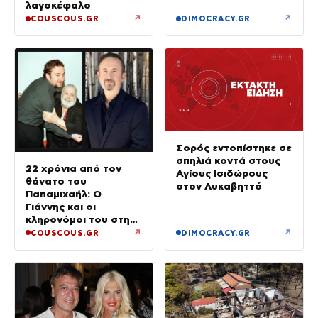
λαγοκέφαλο
↗
↗
COUSCOUS.GR
DIMOCRACY.GR
Σορός εντοπίστηκε σε
σπηλιά κοντά στους
22 χρόνια από τον
Αγίους Ισιδώρους
θάνατο του
στον Λυκαβηττό
Παπαμιχαήλ: Ο
Γιάννης και οι
κληρονόμοι του στη
διαθήκη
↗
↗
COUSCOUS.GR
DIMOCRACY.GR