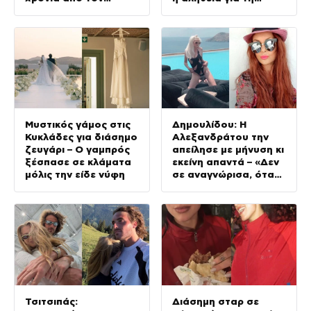
θάνατο του πατέρα
σχέση τους
του
Μυστικός γάμος στις
Δημουλίδου: Η
Κυκλάδες για διάσημο
Αλεξανδράτου την
ζευγάρι – Ο γαμπρός
απείλησε με μήνυση κι
ξέσπασε σε κλάματα
εκείνη απαντά – «Δεν
μόλις την είδε νύφη
σε αναγνώρισα, όταν
κατάλαβα ποια είσαι
σοκαρίστικα»
Τσιτσιπάς:
Διάσημη σταρ σε