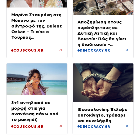
Μαρίνα Σταυράκη στη
Μύκονο με τον
Αποζημίωση στους
σύντροφό της, Bulent
πυρόπληκτους σε
Ozkan – Τι είπε ο
Δυτική Αττική και
Τούρκος
Βοιωτία: Πώς θα γίνει
επιχειρηματίας στην
η διαδικασία –
κάμερα
Ξεκινούν τη Δευτέρα
↗
↗
COUSCOUS.GR
DIMOCRACY.GR
οι αιτήσεις
3+1 αντηλιακά σε
μορφή στικ για
Θεσσαλονίκη: Έκλεψε
ανανέωση πάνω από
αυτοκίνητο, τράκαρε
το μακιγιάζ
και συνελήφθη
↗
↗
COUSCOUS.GR
DIMOCRACY.GR