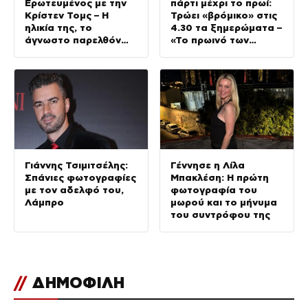
Ερωτευμένος με την
πάρτι μέχρι το πρωί:
Κρίστεν Τομς – Η
Τρώει «βρόμικο» στις
ηλικία της, το
4.30 τα ξημερώματα –
άγνωστο παρελθόν
«Το πρωινό των
της και το μεγάλο της
πρωταθλητών»
πάθος
(Βίντεο)
Γιάννης Τσιμιτσέλης:
Γέννησε η Λίλα
Σπάνιες φωτογραφίες
Μπακλέση: Η πρώτη
με τον αδελφό του,
φωτογραφία του
Λάμπρο
μωρού και το μήνυμα
του συντρόφου της
//
ΔΗΜΟΦΙΛΗ