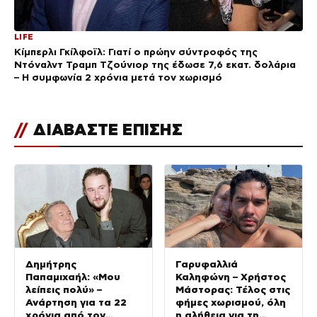
LIFE
Κίμπερλι Γκίλφοϊλ: Γιατί ο πρώην σύντροφός της
Ντόναλντ Τραμπ Τζούνιορ της έδωσε 7,6 εκατ. δολάρια
– Η συμφωνία 2 χρόνια μετά τον χωρισμό
//
ΔΙΑΒΑΣΤΕ ΕΠΙΣΗΣ
Δημήτρης
Γαρυφαλλιά
Παπαμιχαήλ: «Μου
Καληφώνη – Χρήστος
λείπεις πολύ» –
Μάστορας: Τέλος στις
Ανάρτηση για τα 22
φήμες χωρισμού, όλη
χρόνια από τον
η αλήθεια για τη