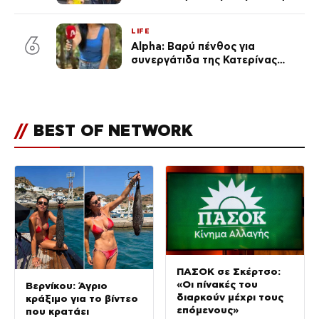
ανάρτηση της Δημουλίδου
LIFE
6
Alpha: Βαρύ πένθος για
συνεργάτιδα της Κατερίνας
Καινούργιου – «Κουράστηκες
πολύ… Απόψε είσαι στα χέρια
του Θεού»
//
BEST OF NETWORK
ΠΑΣΟΚ σε Σκέρτσο:
«Οι πίνακές του
Βερνίκου: Άγριο
διαρκούν μέχρι τους
κράξιμο για το βίντεο
επόμενους»
που κρατάει