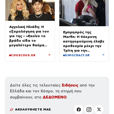
Αγγελική Ηλιάδη: Η
εξομολόγηση για τον
Εμπρησμός της
γιο της – «Εκείνο το
Marfin: Η 46χρονη
βράδυ είδα το
κατηγορούμενη έλαβε
μεγαλύτερο θαύμα
προθεσμία μέχρι την
της ζωής μου»
Τρίτη για την
απολογία της
↗
↗
COUSCOUS.GR
DIMOCRACY.GR
Ειδήσεις
Δείτε όλες τις τελευταίες
από την
Ελλάδα και τον Κόσμο, τη στιγμή που
ΔΕΔΟΜΕΝΟ
συμβαίνουν, στο
.
ΑΚΟΛΟΥΘΗΣΤΕ ΜΑΣ