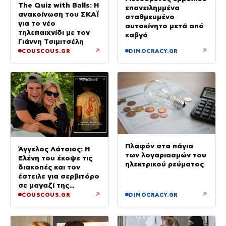
The Quiz with Balls: Η
επανειλημμένα
ανακοίνωση του ΣΚΑΪ
σταθμευμένο
για το νέο
αυτοκίνητο μετά από
τηλεπαιχνίδι με τον
καβγά
Γιάννη Τσιμιτσέλη
↗
↗
COUSCOUS.GR
DIMOCRACY.GR
Πλαφόν στα πάγια
Άγγελος Λάτσιος: Η
των λογαριασμών του
Ελένη του έκοψε τις
ηλεκτρικού ρεύματος
διακοπές και τον
έστειλε για σερβιτόρο
σε μαγαζί της
Πεντέλης – Εκεί θα
↗
↗
COUSCOUS.GR
DIMOCRACY.GR
δουλεύει όλο τον
Αύγουστο