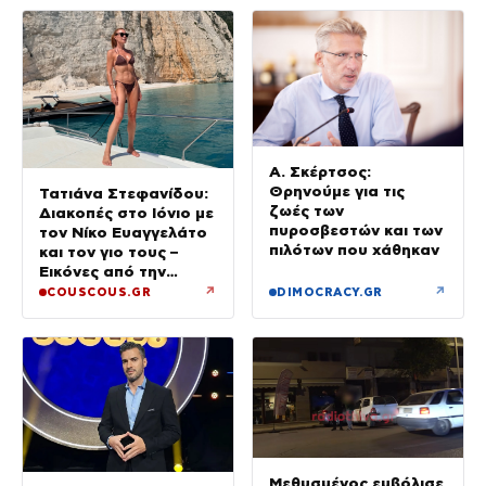
Α. Σκέρτσος:
Θρηνούμε για τις
Τατιάνα Στεφανίδου:
ζωές των
Διακοπές στο Ιόνιο με
πυροσβεστών και των
τον Νίκο Ευαγγελάτο
πιλότων που χάθηκαν
και τον γιο τους –
Εικόνες από την
Κεφαλονιά
↗
↗
COUSCOUS.GR
DIMOCRACY.GR
Μεθυσμένος εμβόλισε