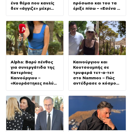
ένα θέμα που κανείς
πρόσωπο και του τα
δεν «άγγιζε» μέχρι
έριξε πίσω – «Εσένα σ’
σήμερα
αρέσει;» (Βίντεο)
Alpha: Βαρύ πένθος
Καινούργιου και
για συνεργάτιδα της
Κουτσουμπής σε
Κατερίνας
τρυφερά τετ-α-τετ
Καινούργιου –
στο Nammos – Πώς
«Κουράστηκες πολύ…
αντέδρασε ο κόσμος
Απόψε είσαι στα
μόλις τους είδε
χέρια του Θεού»
(Βίντεο)