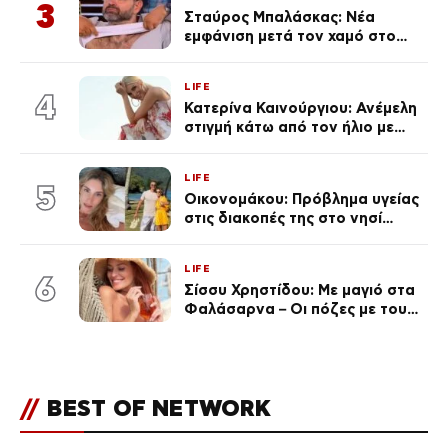
3
Σταύρος Μπαλάσκας: Νέα
εμφάνιση μετά τον χαμό στο
«Πρωινό» (Φωτογραφία)
LIFE
4
Κατερίνα Καινούργιου: Ανέμελη
στιγμή κάτω από τον ήλιο με
τους followers της
(φωτογραφία)
LIFE
5
Οικονομάκου: Πρόβλημα υγείας
στις διακοπές της στο νησί
Μπόρα Μπόρα – «Έσκασε όλη η
κούραση του χειμώνα»
LIFE
6
Σίσσυ Χρηστίδου: Με μαγιό στα
Φαλάσαρνα – Οι πόζες με τους
διάσημους φίλους της
(φωτογραφίες & βίντεο)
//
BEST OF NETWORK