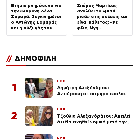
Ετήσιο μνημόσυνο για
Σπύρος Μαρτίκας
την 34χρονη Λένα
αναλύει το «μισά-
Σαμαρά: Συγκινημένοι
μισά» στις σχέσεις και
ο Αντώνης Σαμαράς
είναι κάθετος: «Ρε
και η σύζυγός του
φίλε, λίγη
αξιοπρέπεια» (Βίντεο)
//
ΔΗΜΟΦΙΛΗ
LIFE
1
Δημήτρη Αλεξάνδρου:
Αντίδραση σε αιχμηρό σχόλιο
για την Τούνη με αφορμή το
μεγάλωμα του Πάρη
LIFE
2
Τζούλια Αλεξανδράτου: Απειλεί
ότι θα κινηθεί νομικά μετά την
ανάρτηση της Δημουλίδου
LIFE