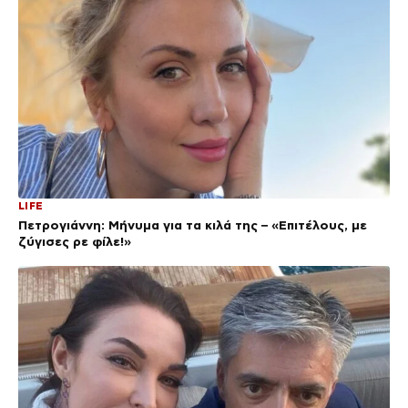
LIFE
Πετρογιάννη: Μήνυμα για τα κιλά της – «Επιτέλους, με
ζύγισες ρε φίλε!»