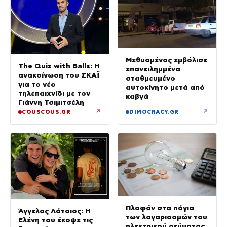
Μεθυσμένος εμβόλισε
The Quiz with Balls: Η
επανειλημμένα
ανακοίνωση του ΣΚΑΪ
σταθμευμένο
για το νέο
αυτοκίνητο μετά από
τηλεπαιχνίδι με τον
καβγά
Γιάννη Τσιμιτσέλη
↗
↗
COUSCOUS.GR
DIMOCRACY.GR
Πλαφόν στα πάγια
Άγγελος Λάτσιος: Η
των λογαριασμών του
Ελένη του έκοψε τις
ηλεκτρικού ρεύματος