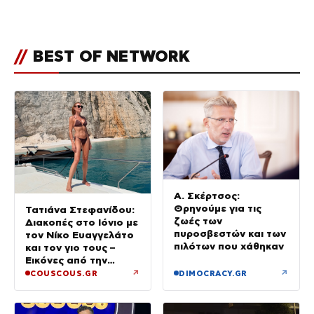
διάσημους φίλους της
(φωτογραφίες & βίντεο)
//
BEST OF NETWORK
Α. Σκέρτσος:
Θρηνούμε για τις
Τατιάνα Στεφανίδου:
ζωές των
Διακοπές στο Ιόνιο με
πυροσβεστών και των
τον Νίκο Ευαγγελάτο
πιλότων που χάθηκαν
και τον γιο τους –
Εικόνες από την
Κεφαλονιά
↗
↗
COUSCOUS.GR
DIMOCRACY.GR