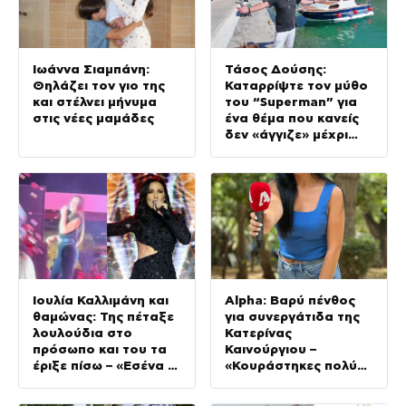
Ιωάννα Σιαμπάνη:
Τάσος Δούσης:
Θηλάζει τον γιο της
Καταρρίψτε τον μύθο
και στέλνει μήνυμα
του “Superman” για
στις νέες μαμάδες
ένα θέμα που κανείς
δεν «άγγιζε» μέχρι
σήμερα
Ιουλία Καλλιμάνη και
Alpha: Βαρύ πένθος
θαμώνας: Της πέταξε
για συνεργάτιδα της
λουλούδια στο
Κατερίνας
πρόσωπο και του τα
Καινούργιου –
έριξε πίσω – «Εσένα σ’
«Κουράστηκες πολύ…
αρέσει;» (Βίντεο)
Απόψε είσαι στα
χέρια του Θεού»