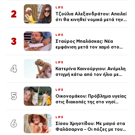
μεγάλωμα του Πάρη
LIFE
2
Τζούλια Αλεξανδράτου: Απειλεί
ότι θα κινηθεί νομικά μετά την
ανάρτηση της Δημουλίδου
LIFE
3
Σταύρος Μπαλάσκας: Νέα
εμφάνιση μετά τον χαμό στο
«Πρωινό» (Φωτογραφία)
LIFE
4
Κατερίνα Καινούργιου: Ανέμελη
στιγμή κάτω από τον ήλιο με
τους followers της
(φωτογραφία)
LIFE
5
Οικονομάκου: Πρόβλημα υγείας
στις διακοπές της στο νησί
Μπόρα Μπόρα – «Έσκασε όλη η
κούραση του χειμώνα»
LIFE
6
Σίσσυ Χρηστίδου: Με μαγιό στα
Φαλάσαρνα – Οι πόζες με τους