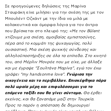
Σε προηγούμενες δηλώσεις της Μαρίνα
Σταυράκη είχε μιλήσει για την σχέση της με τον
Μπουλέντ Οζκάντ με την ίδια να μιλά με
κολακευτικά και όμορφα λόγια για τον άντρα
που βρίσκεται στο πλευρό της: «
Με τον Bülent
χτίζουμε μια σχέση, αμοιβαίας εμπιστοσύνης,
πέρα από το κομμάτι της ψυχαγωγίας, πολύ
ουσιαστική. Μια σχέση ψυχικής σύνδεσης και
αλληλοϋποστήριξης σε όλα τα επίπεδα. Στο κινητό
του, από Μέρλιν Μονρόε που με είχε, με άλλαξε
και με έγραψε “Σουλτάνα Μαρίνα”, εγώ τον έχω
γράψει “my handsonme love”.
Γνώρισα την
οικογένεια και το περιβάλλον. Επισκέφθηκα πάρα
πολύ ωραία μέρη και επιφυλάσσομαι για το
επόμενο ταξίδι που θα γίνει σύντομα.
Θα έρθει
εκείνος, και θα ξαναπάμε μαζί στην Τουρκία.
Προς το παρόν η απόσταση δε δημιουργεί