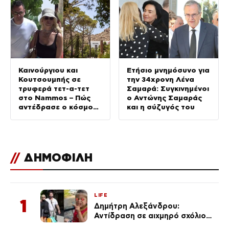
Καινούργιου και
Ετήσιο μνημόσυνο για
Κουτσουμπής σε
την 34χρονη Λένα
τρυφερά τετ-α-τετ
Σαμαρά: Συγκινημένοι
στο Nammos – Πώς
ο Αντώνης Σαμαράς
αντέδρασε ο κόσμος
και η σύζυγός του
μόλις τους είδε
(Βίντεο)
//
ΔΗΜΟΦΙΛΗ
LIFE
1
Δημήτρη Αλεξάνδρου:
Αντίδραση σε αιχμηρό σχόλιο
για την Τούνη με αφορμή το