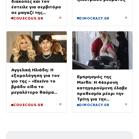
διακοπές και τον
έστειλε για σερβιτόρο
σε μαγαζί της
Πεντέλης – Εκεί θα
↗
↗
COUSCOUS.GR
DIMOCRACY.GR
δουλεύει όλο τον
Αύγουστο
Αγγελική Ηλιάδη: Η
εξομολόγηση για τον
Εμπρησμός της
γιο της – «Εκείνο το
Marfin: Η 46χρονη
βράδυ είδα το
κατηγορούμενη έλαβε
μεγαλύτερο θαύμα
προθεσμία μέχρι την
της ζωής μου»
Τρίτη για την
απολογία της
↗
↗
COUSCOUS.GR
DIMOCRACY.GR