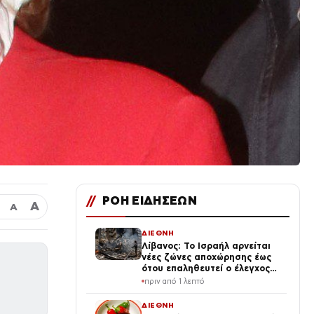
//
ΡΟΗ ΕΙΔΗΣΕΩΝ
Α
Α
ΔΙΕΘΝΗ
Λίβανος: Το Ισραήλ αρνείται
νέες ζώνες αποχώρησης έως
ότου επαληθευτεί ο έλεγχος
από τον λιβανικό στρατό
πριν από 1 λεπτό
ΔΙΕΘΝΗ