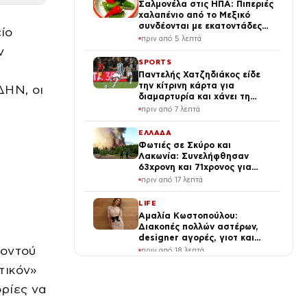
Σαλμονέλα στις ΗΠΑ: Πιπεριές
χαλαπένιο από το Μεξικό
συνδέονται με εκατοντάδες
ίο
κρούσματα
πριν από 5 λεπτά
ν
SPORTS
Παντελής Χατζηδιάκος είδε
την κίτρινη κάρτα για
ΔΗΝ, οι
διαμαρτυρία και χάνει τη
ρεβάνς του ΠΑΟΚ με την
πριν από 7 λεπτά
Άντερλεχτ
ΕΛΛΑΔΑ
Φωτιές σε Σκύρο και
Λακωνία: Συνελήφθησαν
63χρονη και 71χρονος για
εμπρησμό από αμέλεια
πριν από 17 λεπτά
LIFE
Αμαλία Κωστοπούλου:
Διακοπές πολλών αστέρων,
designer αγορές, γιοτ και
κατακόκκινο μπικίνι
Κοντού
πριν από 18 λεπτά
(φωτογραφίες)
τικόν»
ΕΛΛΑΔΑ
46χρονη που κατηγορείται
ρίες να
για συμμετοχή στην τραγωδία