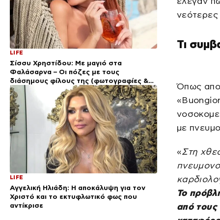
έλεγαν πω
νεότερες 
Τι συμβ
LIFE
Σίσσυ Χρηστίδου: Με μαγιό στα
Φαλάσαρνα – Οι πόζες με τους
διάσημους φίλους της (φωτογραφίες &
Όπως απο
βίντεο)
«Buongior
νοσοκομεί
με πνευμ
«
Στη χθε
πνευμονο
LIFE
καρδιολογ
Αγγελική Ηλιάδη: Η αποκάλυψη για τον
Το πρόβλη
Χριστό και το εκτυφλωτικό φως που
αντίκρισε
από τους 