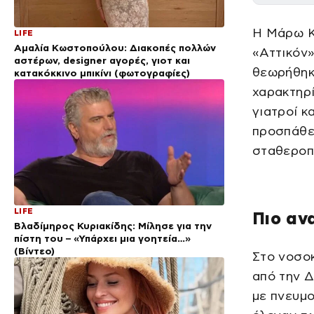
Η Μάρω Κ
LIFE
Αμαλία Κωστοπούλου: Διακοπές πολλών
«Αττικόν»
αστέρων, designer αγορές, γιοτ και
θεωρήθηκ
κατακόκκινο μπικίνι (φωτογραφίες)
χαρακτηρ
γιατροί κ
προσπάθει
σταθεροπο
LIFE
Πιο αν
Βλαδίμηρος Κυριακίδης: Μίλησε για την
πίστη του – «Υπάρχει μια γοητεία…»
(Βίντεο)
Στο νοσο
από την 
με πνευμο