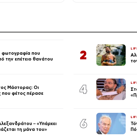
 στον πατέρα του
του χειμώνα»
LIF
2
ή φωτογραφία που
Αλ
από την επέτειο θανάτου
το
LIF
4
τος Μάστορας: Οι
Στ
ος που φέτος πέρασε
«Π
LIF
6
Αλεξανδράτου – «Υπάρχει
Τό
ειάζεται τη μάνα του»
Πό