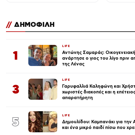
σεβασμού
//
ΔΗΜΟΦΙΛΗ
LIFE
1
Αντώνης Σαμαράς: Οικογενειακ
ανάρτησε ο γιος του λίγο πριν 
της Λένας
LIFE
3
Γαρυφαλλιά Καληφώνη και Χρήσ
χωριστές διακοπές και η επέτει
απαρατήρητη
LIFE
5
Δημουλίδου: Καμπανάκι για την 
και ένα μικρό παιδί πίσω που χρ