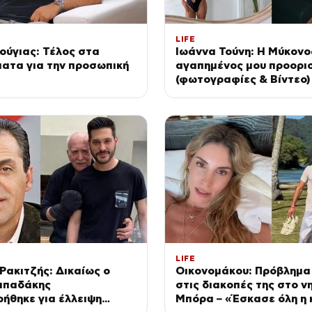
LIFE
ούγιας: Τέλος στα
Ιωάννα Τούνη: Η Μύκονος
ατα για την προσωπική
αγαπημένος μου προορι
(φωτογραφίες & Βίντεο)
LIFE
ακιτζής: Δικαίως ο
Οικονομάκου: Πρόβλημα
απαδάκης
στις διακοπές της στο 
ήθηκε για έλλειψη
Μπόρα – «Έσκασε όλη η