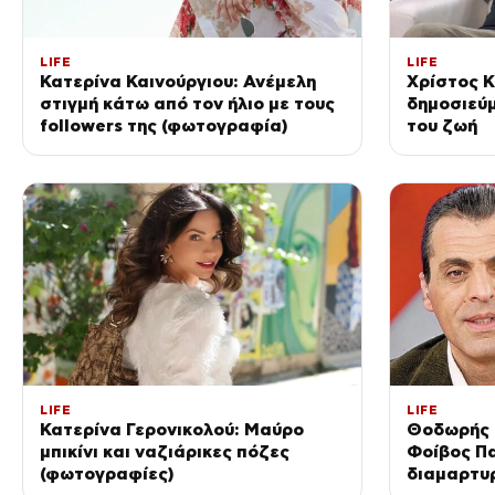
LIFE
LIFE
Κατερίνα Καινούργιου: Ανέμελη
Χρίστος Κ
στιγμή κάτω από τον ήλιο με τους
δημοσιεύμ
followers της (φωτογραφία)
του ζωή
LIFE
LIFE
Κατερίνα Γερονικολού: Μαύρο
Θοδωρής Ρ
μπικίνι και ναζιάρικες πόζες
Φοίβος Π
(φωτογραφίες)
διαμαρτυρ