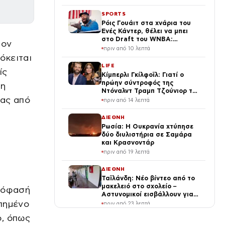
SPORTS
Ρόις Γουάιτ στα χνάρια του
Ενές Κάντερ, θέλει να μπει
στο Draft του WNBA:
τον
«Κάποιες φορές
πριν από 10 λεπτά
αυτοπροσδιορίζομαι ως
όκειται
γυναίκα»
LIFE
ίς
Κίμπερλι Γκίλφοϊλ: Γιατί ο
πρώην σύντροφός της
τη
Ντόναλντ Τραμπ Τζούνιορ της
τας από
έδωσε 7,6 εκατ. δολάρια – Η
πριν από 14 λεπτά
συμφωνία 2 χρόνια μετά τον
χωρισμό
ΔΙΕΘΝΗ
Ρωσία: Η Ουκρανία χτύπησε
δύο διυλιστήρια σε Σαμάρα
και Κρασνοντάρ
πριν από 19 λεπτά
ΔΙΕΘΝΗ
Ταϊλάνδη: Νέο βίντεο από το
μακελειό στο σχολείο –
απόφασή
Αστυνομικοί εισβάλλουν για
να σώσουν τους μαθητές
απημένο
πριν από 23 λεπτά
ο, όπως
ΟΙΚΟΝΟΜΙΑ