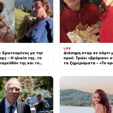
LIFE
: Ερωτευμένος με την
Διάσημη σταρ σε πάρτι μ
μς – Η ηλικία της, το
πρωί: Τρώει «βρόμικο» σ
αρελθόν της και το
τα ξημερώματα – «Το πρ
ης πάθος
πρωταθλητών» (Βίντεο)