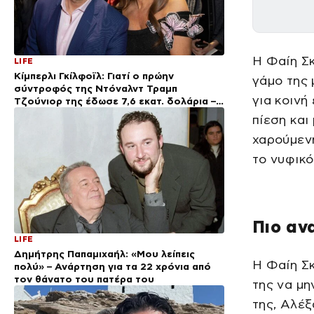
Η Φαίη Σκ
LIFE
Κίμπερλι Γκίλφοϊλ: Γιατί ο πρώην
γάμο της
σύντροφός της Ντόναλντ Τραμπ
για κοινή
Τζούνιορ της έδωσε 7,6 εκατ. δολάρια –
Η συμφωνία 2 χρόνια μετά τον χωρισμό
πίεση και
χαρούμενη
το νυφικό
Πιο αν
LIFE
Δημήτρης Παπαμιχαήλ: «Μου λείπεις
Η Φαίη Σκ
πολύ» – Ανάρτηση για τα 22 χρόνια από
τον θάνατο του πατέρα του
της να μη
της, Αλέξ