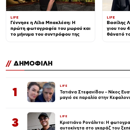
LIFE
LIFE
Γέννησε η Λίλα Μπακλέση: Η
Βασίλης Λ
πρώτη φωτογραφία του μωρού και
γιου του 
το μήνυμα του συντρόφου της
θάνατό το
μνημόσυν
//
ΔΗΜΟΦΙΛΗ
LIFE
1
Τατιάνα Στεφανίδου – Νίκος Ευ
μαγιό σε παραλία στην Κεφαλον
LIFE
3
Κριστιάνο Ρονάλντο: Η φωτογρα
αυτοκίνητα στο γκαράζ του ξεπέρ