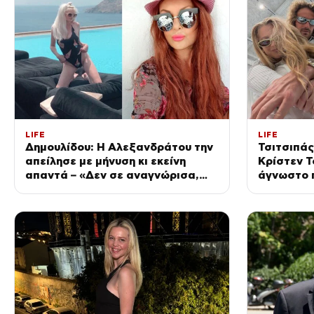
LIFE
LIFE
Δημουλίδου: Η Αλεξανδράτου την
Τσιτσιπάς
απείλησε με μήνυση κι εκείνη
Κρίστεν Το
απαντά – «Δεν σε αναγνώρισα,
άγνωστο π
όταν κατάλαβα ποια είσαι
μεγάλο τ
σοκαρίστικα»