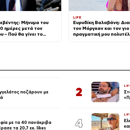
LIFE
εβέντης: Μήνυμα του
Ευρυδίκη Βαλαβάνη: Δια
40 ημέρες μετά τον
τον Μόργκαν και τον γιο
υ – Πού θα γίνει το
πραγματική μου πολυτέλ
ο
(φωτογραφίες)
LIF
2
αγγελάτος ποζάρουν με
Στ
ιά
«Π
LIF
4
Έλ
φία με τα 40 πανάκριβα
κα
ασε τα 20,7 εκ. likes