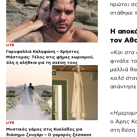
πρώτοι σ
στάθηκε τ
Η αποκά
τον Αθ
LIFE
Γαρυφαλλιά Καληφώνη – Χρήστος
«Και στα 
Μάστορας: Τέλος στις φήμες χωρισμού,
φινάλε το
όλη η αλήθεια για τη σχέση τους
μαλλιά θα
καλό όταν
απάντησε
«
Ημερομη
ο Άρης Κα
LIFE
Μυστικός γάμος στις Κυκλάδες για
στη θέση 
διάσημο ζευγάρι – Ο γαμπρός ξέσπασε