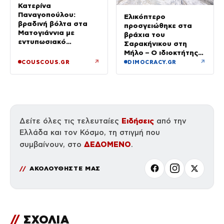
Κατερίνα
Παναγοπούλου:
Ελικόπτερο
βραδινή βόλτα στα
προσγειώθηκε στα
Ματογιάννια με
βράχια του
εντυπωσιακό
Σαρακήνικου στη
μαύρισμα και
Μήλο – Ο ιδιοκτήτης
διακοπές
κατέβηκε για μπάνιο
↗
↗
COUSCOUS.GR
DIMOCRACY.GR
Ειδήσεις
Δείτε όλες τις τελευταίες
από την
Ελλάδα και τον Κόσμο, τη στιγμή που
ΔΕΔΟΜΕΝΟ
συμβαίνουν, στο
.
ΑΚΟΛΟΥΘΗΣΤΕ ΜΑΣ
//
ΣΧΟΛΙΑ