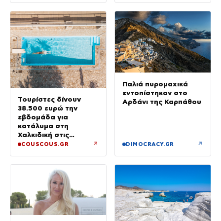
Παλιά πυρομαχικά
εντοπίστηκαν στο
Τουρίστες δίνουν
Αρδάνι της Καρπάθου
38.500 ευρώ την
εβδομάδα για
κατάλυμα στη
Χαλκιδική στις
διακοπές χλιδής στην
↗
↗
COUSCOUS.GR
DIMOCRACY.GR
Ελλάδα