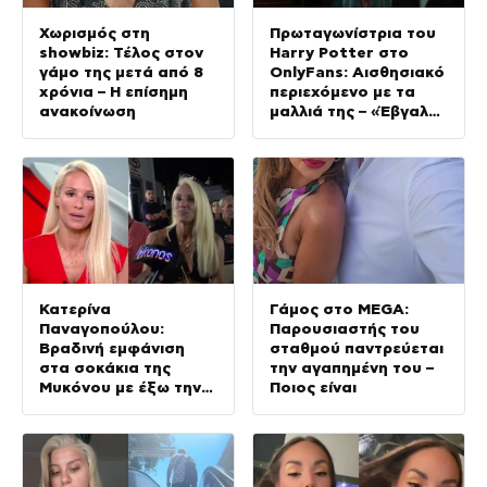
Χωρισμός στη
Πρωταγωνίστρια του
showbiz: Τέλος στον
Harry Potter στο
γάμο της μετά από 8
OnlyFans: Αισθησιακό
χρόνια – Η επίσημη
περιεχόμενο με τα
ανακοίνωση
μαλλιά της – «Έβγαλα
περισσότερα απ’ όσα
σε όλη την καριέρα
μου»
Κατερίνα
Γάμος στο MEGA:
Παναγοπούλου:
Παρουσιαστής του
Βραδινή εμφάνιση
σταθμού παντρεύεται
στα σοκάκια της
την αγαπημένη του –
Μυκόνου με έξω την
Ποιος είναι
κοιλιά