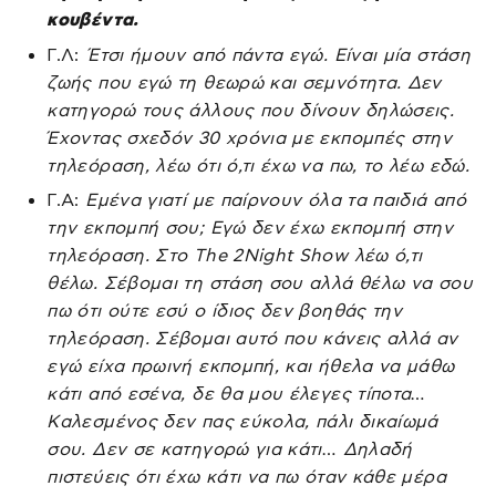
κουβέντα.
Γ.Λ:
Έτσι ήμουν από πάντα εγώ. Είναι μία στάση
ζωής που εγώ τη θεωρώ και σεμνότητα. Δεν
κατηγορώ τους άλλους που δίνουν δηλώσεις.
Έχοντας σχεδόν 30 χρόνια με εκπομπές στην
τηλεόραση, λέω ότι ό,τι έχω να πω, το λέω εδώ.
Γ.Α:
Εμένα γιατί με παίρνουν όλα τα παιδιά από
την εκπομπή σου; Εγώ δεν έχω εκπομπή στην
τηλεόραση. Στο The 2Night Show λέω ό,τι
θέλω. Σέβομαι τη στάση σου αλλά θέλω να σου
πω ότι ούτε εσύ ο ίδιος δεν βοηθάς την
τηλεόραση. Σέβομαι αυτό που κάνεις αλλά αν
εγώ είχα πρωινή εκπομπή, και ήθελα να μάθω
κάτι από εσένα, δε θα μου έλεγες τίποτα…
Καλεσμένος δεν πας εύκολα, πάλι δικαίωμά
σου. Δεν σε κατηγορώ για κάτι… Δηλαδή
πιστεύεις ότι έχω κάτι να πω όταν κάθε μέρα