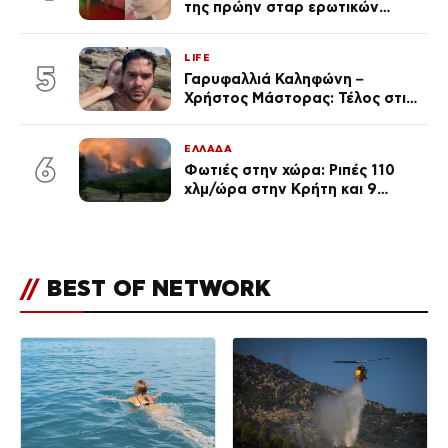
της πρώην σταρ ερωτικών
ταινιών, μητέρα ενός παιδιού με
σύντροφο επιχειρηματία
LIFE
(Φωτογραφίες)
5
Γαρυφαλλιά Καληφώνη –
Χρήστος Μάστορας: Τέλος στις
φήμες χωρισμού, όλη η αλήθεια
για τη σχέση τους
ΕΛΛΑΔΑ
6
Φωτιές στην χώρα: Ριπές 110
χλμ/ώρα στην Κρήτη και 9
μποφόρ τη Δευτέρα – Πάνω από
400 πυρκαγιές μέσα σε 10
ημέρες
//
BEST OF NETWORK