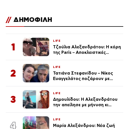
με βατραχοπέδιλα»
//
ΔΗΜΟΦΙΛΗ
LIFE
1
Τζούλια Αλεξανδράτου: Η κόρη
της Paris – Αποκλειστικές
φωτογραφίες
LIFE
2
Τατιάνα Στεφανίδου – Νίκος
Ευαγγελάτος ποζάρουν με
μαγιό σε παραλία στην
Κεφαλονιά
LIFE
3
Δημουλίδου: Η Αλεξανδράτου
την απείλησε με μήνυση κι
εκείνη απαντά – «Δεν σε
αναγνώρισα, όταν κατάλαβα
LIFE
ποια είσαι σοκαρίστικα»
4
Μαρία Αλεξάνδρου: Νέα ζωή