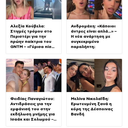
Αλεξία Κούβελα:
Ανδρομάχη: «Κάποιοι
Στιγμές τρόμου στο
άντρες είναι απλά…» –
Περιστέρι για την
Η νέα ανάρτηση με
πρώην παίκτρια του
συγκεκριμένο
GNTM – «Γύρισα πίσω
παραλήπτη;
και ήταν αυτός!
Πληκτρολόγησα το
100»
Φειδίας Παναγιώτου:
Μελίνα Νικολαΐδη:
Αντιδράσεις για την
Ερωτευμένη ξανά η
εμφάνισή του στην
κόρη της Δέσποινας
εκδήλωση μνήμης για
Βανδή
Ισαάκ και Σολωμού –
«Άντε και του χρόνου