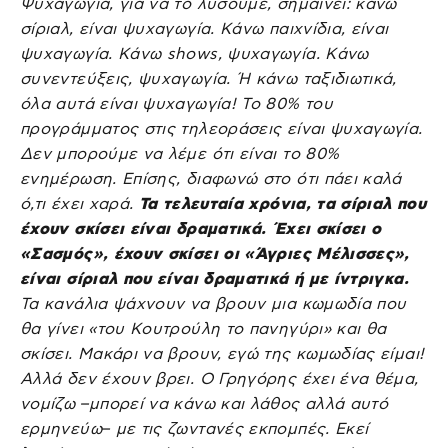
Ψυχαγωγία, για να το λύσουμε, σημαίνει: κάνω
σίριαλ, είναι ψυχαγωγία. Κάνω παιχνίδια, είναι
ψυχαγωγία. Κάνω shows, ψυχαγωγία. Κάνω
συνεντεύξεις, ψυχαγωγία. Ή κάνω ταξιδιωτικά,
όλα αυτά είναι ψυχαγωγία! Το 80% του
προγράμματος στις τηλεοράσεις είναι ψυχαγωγία.
Δεν μπορούμε να λέμε ότι είναι το 80%
ενημέρωση. Επίσης, διαφωνώ στο ότι πάει καλά
ό,τι έχει χαρά.
Τα τελευταία χρόνια, τα σίριαλ που
έχουν σκίσει είναι δραματικά. Έχει σκίσει ο
«Σασμός», έχουν σκίσει οι «Άγριες Μέλισσες»,
είναι σίριαλ που είναι δραματικά ή με ίντριγκα.
Τα κανάλια ψάχνουν να βρουν μια κωμωδία που
θα γίνει «του Κουτρούλη το πανηγύρι» και θα
σκίσει. Μακάρι να βρουν, εγώ της κωμωδίας είμαι!
Αλλά δεν έχουν βρει. Ο Γρηγόρης έχει ένα θέμα,
νομίζω –μπορεί να κάνω και λάθος αλλά αυτό
ερμηνεύω– με τις ζωντανές εκπομπές. Εκεί