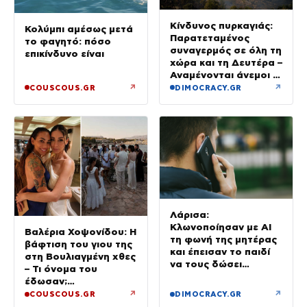
Κίνδυνος πυρκαγιάς:
Κολύμπι αμέσως μετά
Παρατεταμένος
το φαγητό: πόσο
συναγερμός σε όλη τη
επικίνδυνο είναι
χώρα και τη Δευτέρα –
Αναμένονται άνεμοι 9
μποφόρ
↗
↗
COUSCOUS.GR
DIMOCRACY.GR
Λάρισα:
Κλωνοποίησαν με AI
Βαλέρια Χοψονίδου: Η
τη φωνή της μητέρας
βάφτιση του γιου της
και έπεισαν το παιδί
στη Βουλιαγμένη χθες
να τους δώσει
– Τι όνομα του
χρήματα και
έδωσαν;
κοσμήματα
(Φωτογραφίες)
↗
↗
COUSCOUS.GR
DIMOCRACY.GR