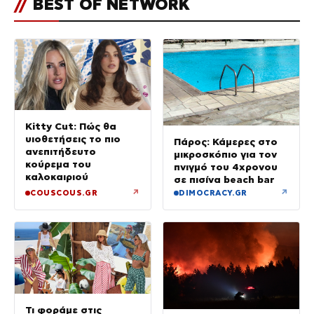
//
BEST OF NETWORK
Kitty Cut: Πώς θα
υιοθετήσεις το πιο
Πάρος: Κάμερες στο
ανεπιτήδευτο
μικροσκόπιο για τον
κούρεμα του
πνιγμό του 4χρονου
καλοκαιριού
σε πισίνα beach bar
↗
↗
COUSCOUS.GR
DIMOCRACY.GR
Τι φοράμε στις