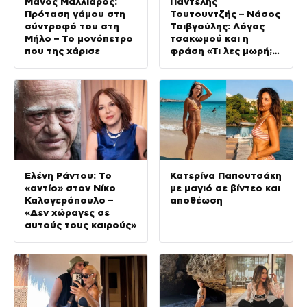
Μάνος Μαλλιαρός:
Παντελής
Πρόταση γάμου στη
Τουτουντζής – Νάσος
σύντροφό του στη
Τσιβγούλης: Λόγος
Μήλο – Το μονόπετρο
τσακωμού και η
που της χάρισε
φράση «Τι λες μωρή;
Θα σηκωθώ να φύγω»
Ελένη Ράντου: Το
Κατερίνα Παπουτσάκη
«αντίο» στον Νίκο
με μαγιό σε βίντεο και
Καλογερόπουλο –
αποθέωση
«Δεν χώραγες σε
αυτούς τους καιρούς»