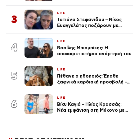
φωτογραφίες
LIFE
3
Τατιάνα Στεφανίδου – Νίκος
Ευαγγελάτος ποζάρουν με
μαγιό σε παραλία στην
Κεφαλονιά
LIFE
4
Βασίλης Μπισμπίκης: Η
αποχαιρετιστήρια ανάρτησή του
LIFE
5
Πέθανε ο ηθοποιός: Έπαθε
ξαφνικά καρδιακή προσβολή – Η
ανακοίνωση της συζύγου του
LIFE
6
Βίκυ Καγιά – Ηλίας Κρασσάς:
Νέα εμφάνιση στη Μύκονο με
ολόσωμο μαγιό (Φωτογραφίες)