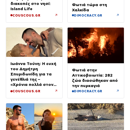
διακοπές στο νησί:
Φωτιά τώρα στη
Island Life
Χαλκίδα
↗
↗
COUSCOUS.GR
DIMOCRACY.GR
Ιωάννα Τούνη: Η ευχή
του Δημήτρη
Φωτιά στην
Σπυριδωνίδη για τα
Αττικοβοιωτία: 282
γενέθλιά της –
ζώα διασώθηκαν από
«Χρόνια πολλά στον
την πυρκαγιά
πιο υπέροχο
↗
↗
COUSCOUS.GR
DIMOCRACY.GR
άνθρωπο»