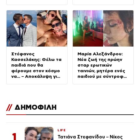
κυκλοφορεί στο
διαδίκτυο
Στέφανος
Μαρία Αλεξάνδρου:
Κασσελάκης: Θέλω τα
Νέα ζωή της πρώην
παιδιά που θα
σταρ ερωτικών
φέρουμε στον κόσμο
ταινιών, μητέρα ενός
να… – Αποκάλυψη για
παιδιού με σύντροφο
την οικογένεια με τον
επιχειρηματία
Τάιλερ
(Φωτογραφίες)
//
ΔΗΜΟΦΙΛΗ
LIFE
1
Τατιάνα Στεφανίδου – Νίκος