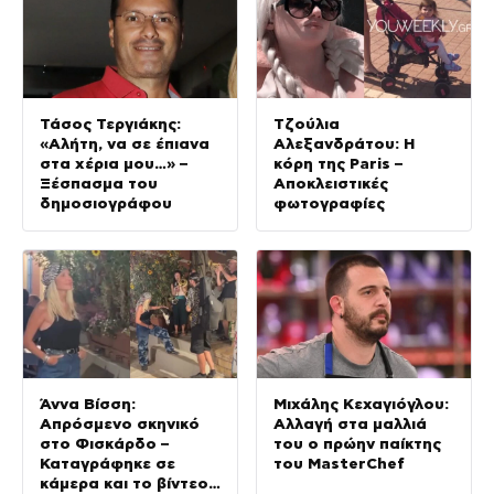
Τάσος Τεργιάκης:
Τζούλια
«Αλήτη, να σε έπιανα
Αλεξανδράτου: Η
στα χέρια μου…» –
κόρη της Paris –
Ξέσπασμα του
Αποκλειστικές
δημοσιογράφου
φωτογραφίες
Άννα Βίσση:
Μιχάλης Κεχαγιόγλου:
Απρόσμενο σκηνικό
Αλλαγή στα μαλλιά
στο Φισκάρδο –
του ο πρώην παίκτης
Καταγράφηκε σε
του MasterChef
κάμερα και το βίντεο