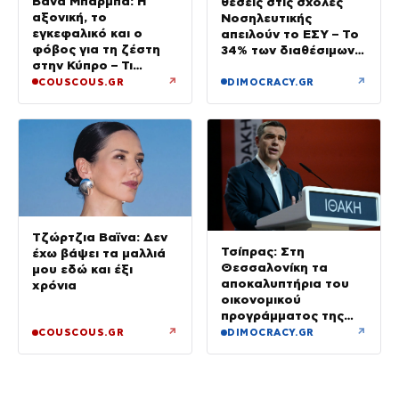
Βάνα Μπάρμπα: Η
θέσεις στις σχολές
αξονική, το
Νοσηλευτικής
εγκεφαλικό και ο
απειλούν το ΕΣΥ – Το
φόβος για τη ζέστη
34% των διαθέσιμων
στην Κύπρο – Τι
δεν καλύφθηκε
τρέμουν οι γιατροί για
↗
↗
COUSCOUS.GR
DIMOCRACY.GR
την υγεία της;
Τζώρτζια Βαϊνα: Δεν
Τσίπρας: Στη
έχω βάψει τα μαλλιά
Θεσσαλονίκη τα
μου εδώ και έξι
αποκαλυπτήρια του
χρόνια
οικονομικού
προγράμματος της
ΕΛ.Α.Σ.
↗
↗
COUSCOUS.GR
DIMOCRACY.GR