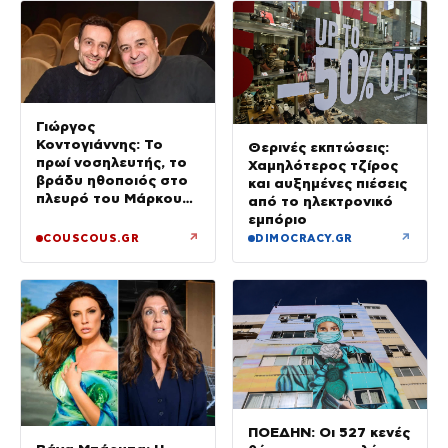
Γιώργος
Κοντογιάννης: Το
Θερινές εκπτώσεις:
πρωί νοσηλευτής, το
Χαμηλότερος τζίρος
βράδυ ηθοποιός στο
και αυξημένες πιέσεις
πλευρό του Μάρκου
από το ηλεκτρονικό
Σεφερλή
εμπόριο
↗
↗
COUSCOUS.GR
DIMOCRACY.GR
ΠΟΕΔΗΝ: Οι 527 κενές