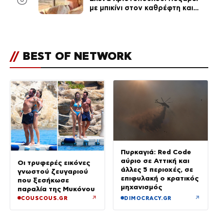
με μπικίνι στον καθρέφτη και
εντυπωσιάζει – «Χάνουμε
τουλάχιστον 25 κιλά η
καθεμία…» (Βίντεο)
//
BEST OF NETWORK
Πυρκαγιά: Red Code
αύριο σε Αττική και
Οι τρυφερές εικόνες
άλλες 5 περιοχές, σε
γνωστού ζευγαριού
επιφυλακή ο κρατικός
που ξεσήκωσε
μηχανισμός
παραλία της Μυκόνου
↗
↗
COUSCOUS.GR
DIMOCRACY.GR