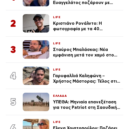
Ευαγγελάτος ποζάρουν με
μαγιό σε παραλία στην
Κεφαλονιά
LIFE
2
Κριστιάνο Ρονάλντο: Η
φωτογραφία με τα 40
πανάκριβα αυτοκίνητα στο
γκαράζ του ξεπέρασε τα 20,7
LIFE
εκ. likes
3
Σταύρος Μπαλάσκας: Νέα
εμφάνιση μετά τον χαμό στο
«Πρωινό» (Φωτογραφία)
LIFE
4
Γαρυφαλλιά Καληφώνη –
Χρήστος Μάστορας: Τέλος στις
φήμες χωρισμού, όλη η αλήθεια
για τη σχέση τους
ΕΛΛΑΔΑ
5
ΥΠΕΘΑ: Μηνιαία επανεξέταση
για τους Patriot στη Σαουδική
Αραβία
LIFE
6
Έλενα Χριστοπούλου: Ποζάρει