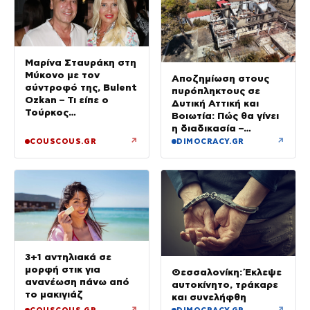
Μαρίνα Σταυράκη στη
Μύκονο με τον
Αποζημίωση στους
σύντροφό της, Bulent
πυρόπληκτους σε
Ozkan – Τι είπε ο
Δυτική Αττική και
Τούρκος
Βοιωτία: Πώς θα γίνει
επιχειρηματίας στην
η διαδικασία –
κάμερα
Ξεκινούν τη Δευτέρα
↗
↗
COUSCOUS.GR
DIMOCRACY.GR
οι αιτήσεις
3+1 αντηλιακά σε
μορφή στικ για
Θεσσαλονίκη: Έκλεψε
ανανέωση πάνω από
αυτοκίνητο, τράκαρε
το μακιγιάζ
και συνελήφθη
↗
↗