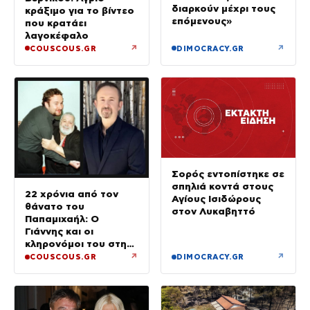
διαρκούν μέχρι τους
κράξιμο για το βίντεο
επόμενους»
που κρατάει
λαγοκέφαλο
↗
↗
COUSCOUS.GR
DIMOCRACY.GR
Σορός εντοπίστηκε σε
σπηλιά κοντά στους
22 χρόνια από τον
Αγίους Ισιδώρους
θάνατο του
στον Λυκαβηττό
Παπαμιχαήλ: Ο
Γιάννης και οι
κληρονόμοι του στη
διαθήκη
↗
↗
COUSCOUS.GR
DIMOCRACY.GR