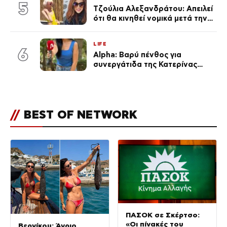
καθεμία…» (Βίντεο)
5
Τζούλια Αλεξανδράτου: Απειλεί
ότι θα κινηθεί νομικά μετά την
ανάρτηση της Δημουλίδου
LIFE
6
Alpha: Βαρύ πένθος για
συνεργάτιδα της Κατερίνας
Καινούργιου – «Κουράστηκες
πολύ… Απόψε είσαι στα χέρια
του Θεού»
//
BEST OF NETWORK
ΠΑΣΟΚ σε Σκέρτσο:
«Οι πίνακές του
Βερνίκου: Άγριο