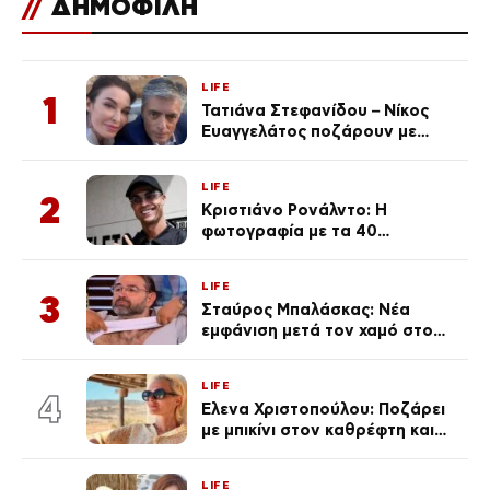
//
ΔΗΜΟΦΙΛΗ
LIFE
1
Τατιάνα Στεφανίδου – Νίκος
Ευαγγελάτος ποζάρουν με
μαγιό σε παραλία στην
Κεφαλονιά
LIFE
2
Κριστιάνο Ρονάλντο: Η
φωτογραφία με τα 40
πανάκριβα αυτοκίνητα στο
γκαράζ του ξεπέρασε τα 20,7
LIFE
εκ. likes
3
Σταύρος Μπαλάσκας: Νέα
εμφάνιση μετά τον χαμό στο
«Πρωινό» (Φωτογραφία)
LIFE
4
Έλενα Χριστοπούλου: Ποζάρει
με μπικίνι στον καθρέφτη και
εντυπωσιάζει – «Χάνουμε
τουλάχιστον 25 κιλά η
LIFE