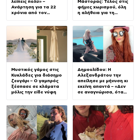
λείπεις πολύ» –
Μάστορας: Τέλος στις
Ανάρτηση για τα 22
φήμες χωρισμού, όλη
χρόνια από τον
η αλήθεια για τη
θάνατο του πατέρα
σχέση τους
του
Μυστικός γάμος στις
Δημουλίδου: Η
Κυκλάδες για διάσημο
Αλεξανδράτου την
ζευγάρι – Ο γαμπρός
απείλησε με μήνυση κι
ξέσπασε σε κλάματα
εκείνη απαντά – «Δεν
μόλις την είδε νύφη
σε αναγνώρισα, όταν
κατάλαβα ποια είσαι
σοκαρίστικα»