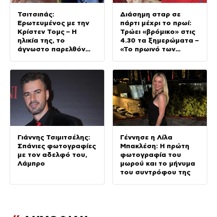
Τσιτσιπάς:
Διάσημη σταρ σε
Ερωτευμένος με την
πάρτι μέχρι το πρωί:
Κρίστεν Τομς – Η
Τρώει «βρόμικο» στις
ηλικία της, το
4.30 τα ξημερώματα –
άγνωστο παρελθόν
«Το πρωινό των
της και το μεγάλο της
πρωταθλητών»
πάθος
(Βίντεο)
Γιάννης Τσιμιτσέλης:
Γέννησε η Λίλα
Σπάνιες φωτογραφίες
Μπακλέση: Η πρώτη
με τον αδελφό του,
φωτογραφία του
Λάμπρο
μωρού και το μήνυμα
του συντρόφου της