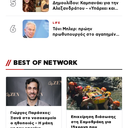
5
Δημουλίδου: Καμπανάκι για την
Αλεξανδράτου – «Υπάρχει και
ένα μικρό παιδί πίσω που
χρειάζεται τη μάνα του»
LIFE
6
Τόνι Μπλερ: πρώην
πρωθυπουργός στο αγαπημένο
του Πόρτο Χέλι
//
BEST OF NETWORK
Γιώργος Παράσχος:
Επιχείρηση διάσωσης
Ξανά στο νοσοκομείο
στη Σαμοθράκη για
ο ηθοποιός – Η μάχη
15χρονη που