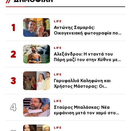
LIFE
1
Αντώνης Σαμαράς:
Οικογενειακή φωτογραφία που
ανάρτησε ο γιος του λίγο πριν
από την επέτειο θανάτου της
LIFE
Λένας
2
Αλεξάνδρου: Η νταντά του
Πάρη μαζί του στην Κύθνο με
τον μικρό και την Ελληνίδου
(Φωτογραφίες)
LIFE
3
Γαρυφαλλιά Καληφώνη και
Χρήστος Μάστορας: Οι
χωριστές διακοπές και η
επέτειος που φέτος πέρασε
LIFE
απαρατήρητη
4
Σταύρος Μπαλάσκας: Νέα
εμφάνιση μετά τον χαμό στο
«Πρωινό» (Φωτογραφία)
LIFE