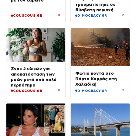
με τον καρκίνο
τραυματίστηκε σε
δύσβατη περιοχή
↗
↗
COUSCOUS.GR
DIMOCRACY.GR
Σνακ 2 υλικών για
Φωτιά κοντά στο
αποκατάσταση των
Πόρτο Καρράς στη
μυών μετά από πολύ
Χαλκιδική
περπάτημα
↗
↗
COUSCOUS.GR
DIMOCRACY.GR