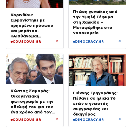
Πτώση γυναίκας από
Κορινθίου:
την Υψηλή Γέφυρα
Εμφανίστηκε με
στη Χαλκίδα –
πρησμένο πρόσωπο
Μεταφέρθηκε στο
και μπράτσα,
νοσοκομείο
«Αισθάνομαι
μπουχτισμένη»
↗
↗
COUSCOUS.GR
DIMOCRACY.GR
(βίντεο)
Κώστας Σαμαράς:
Γιάννης Γρηγοράκης:
Οικογενειακή
Πέθανε σε ηλικία 76
φωτογραφία με την
ετών ο γνωστός
αδελφή του για τον
συγγραφέας και
ένα χρόνο από τον
δικηγόρος
θάνατό της
↗
↗
COUSCOUS.GR
DIMOCRACY.GR