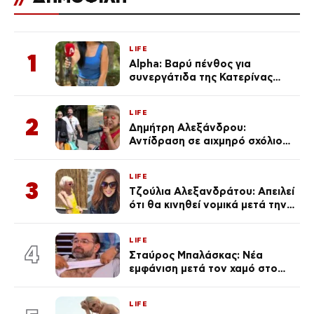
LIFE
1
Alpha: Βαρύ πένθος για
συνεργάτιδα της Κατερίνας
Καινούργιου – «Κουράστηκες
πολύ… Απόψε είσαι στα χέρια
LIFE
του Θεού»
2
Δημήτρη Αλεξάνδρου:
Αντίδραση σε αιχμηρό σχόλιο
για την Τούνη με αφορμή το
μεγάλωμα του Πάρη
LIFE
3
Τζούλια Αλεξανδράτου: Απειλεί
ότι θα κινηθεί νομικά μετά την
ανάρτηση της Δημουλίδου
LIFE
4
Σταύρος Μπαλάσκας: Νέα
εμφάνιση μετά τον χαμό στο
«Πρωινό» (Φωτογραφία)
LIFE