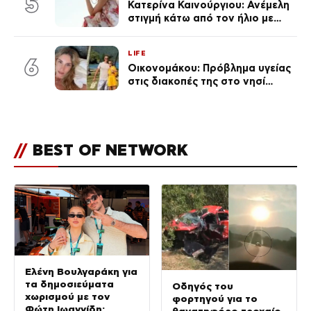
5
Κατερίνα Καινούργιου: Ανέμελη
στιγμή κάτω από τον ήλιο με
τους followers της
(φωτογραφία)
LIFE
6
Οικονομάκου: Πρόβλημα υγείας
στις διακοπές της στο νησί
Μπόρα Μπόρα – «Έσκασε όλη η
κούραση του χειμώνα»
//
BEST OF NETWORK
Ελένη Βουλγαράκη για
τα δημοσιεύματα
Οδηγός του
χωρισμού με τον
φορτηγού για το
Φώτη Ιωαννίδη: