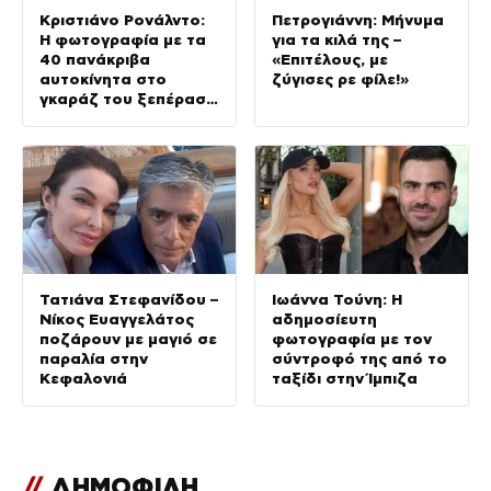
Κριστιάνο Ρονάλντο:
Πετρογιάννη: Μήνυμα
Η φωτογραφία με τα
για τα κιλά της –
40 πανάκριβα
«Επιτέλους, με
αυτοκίνητα στο
ζύγισες ρε φίλε!»
γκαράζ του ξεπέρασε
τα 20,7 εκ. likes
Τατιάνα Στεφανίδου –
Ιωάννα Τούνη: Η
Νίκος Ευαγγελάτος
αδημοσίευτη
ποζάρουν με μαγιό σε
φωτογραφία με τον
παραλία στην
σύντροφό της από το
Κεφαλονιά
ταξίδι στην Ίμπιζα
//
ΔΗΜΟΦΙΛΗ