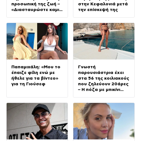
προσωπική της ζωή –
στην Κεφαλονιά μετά
«Διασταυρώστε καμιά
την επίσκεψή της
πληροφορία πριν
εκτοξεύσετε τη
βλακεία σας»
Παπαμιχάλη: «Μου το
Γνωστή
έπαιζε φίλη ενώ με
παρουσιάστρια έχει
ήθελε για τα βίντεο»
στα 56 της κοιλιακούς
για τη Γιούσεφ
που ζηλεύουν 20άρες
– Η πόζα με μπικίνι
που «σαρώνει» τα
social