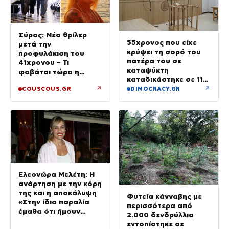
Σύρος: Νέο θρίλερ
55χρονος που είχε
μετά την
κρύψει τη σορό του
προφυλάκιση του
πατέρα του σε
41χρονου – Τι
καταψύκτη
φοβάται τώρα η
καταδικάστηκε σε 11
οικογένεια της Βάγγης
μήνες με αναστολή
↗
↗
COUSCOUS.GR
DIMOCRACY.GR
Ελεονώρα Μελέτη: Η
ανάρτηση με την κόρη
της και η αποκάλυψη
Φυτεία κάνναβης με
«Στην ίδια παραλία
περισσότερα από
έμαθα ότι ήμουν
2.000 δενδρύλλια
έγκυος»
εντοπίστηκε σε