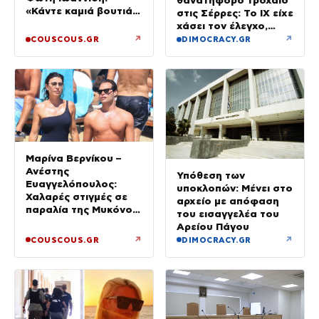
θανατηφόρο τροχαίο
«Κάντε καμιά βουτιά
στις Σέρρες: Το ΙΧ είχε
με το κεφάλι να
χάσει τον έλεγχο,
δροσιστείτε»
έφυγε στο αντίθετο
↗
↗
COUSCOUS.GR
DIMOCRACY.GR
ρεύμα
Μαρίνα Βερνίκου –
Ανέστης
Υπόθεση των
Ευαγγελόπουλος:
υποκλοπών: Μένει στο
Χαλαρές στιγμές σε
αρχείο με απόφαση
παραλία της Μυκόνου
του εισαγγελέα του
– Φωτογραφίες
Αρείου Πάγου
↗
↗
COUSCOUS.GR
DIMOCRACY.GR