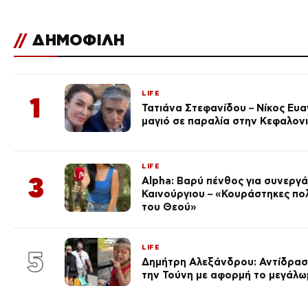
//
ΔΗΜΟΦΙΛΗ
LIFE
1
Τατιάνα Στεφανίδου – Νίκος Ευ
μαγιό σε παραλία στην Κεφαλον
LIFE
3
Alpha: Βαρύ πένθος για συνεργά
Καινούργιου – «Κουράστηκες πο
του Θεού»
LIFE
5
Δημήτρη Αλεξάνδρου: Αντίδραση
την Τούνη με αφορμή το μεγάλω