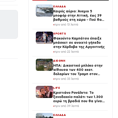
ΕΛΛΑΔΑ
Καιρός αύριο: Άνεμοι 5
μποφόρ στην Αττική, έως 39
βαθμούς στη χώρα – Πού θα
βρέξει
πριν από 13 λεπτά
SPORTS
Φακούντο Καμπάτσο έπαιξε
μπάσκετ σε ανοιχτό γήπεδο
στην Κόρδοβα της Αργεντινής
πριν από 22 λεπτά
ΔΙΕΘΝΗ
ΗΠΑ: Δικαστικό μπλόκο στην
αίθουσα των 400 εκατ.
δολαρίων του Τραμπ στον
Λευκό Οίκο
πριν από 33 λεπτά
LIFE
Κριστιάνο Ρονάλντο: Το
ξενοδοχείο-παλάτι των 1.300
ευρώ τη βραδιά που θα γίνει
η δεξίωση του γάμου
πριν από 39 λεπτά
(φωτογραφίες)
ΕΛΛΑΔΑ