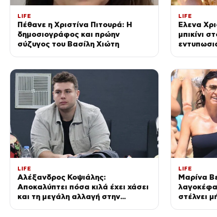
LIFE
LIFE
Πέθανε η Χριστίνα Πιτουρά: Η
Έλενα Χρι
δημοσιογράφος και πρώην
μπικίνι σ
σύζυγος του Βασίλη Χιώτη
εντυπωσιά
τουλάχιστ
(Βίντεο)
LIFE
LIFE
Αλέξανδρος Κοψιάλης:
Μαρίνα Βε
Αποκαλύπτει πόσα κιλά έχει χάσει
λαγοκέφα
και τη μεγάλη αλλαγή στην
στέλνει μ
εμφάνισή του (Βίντεο)
λόγος να