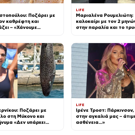
LIFE
στοπούλου: Ποζάρει με
Μαριαλένα Ρουμελιώτη:
τον καθρέφτη και
καλοκαίρι με τον 2 μηνών
ζει – «Χάνουμε
στην παραλία και το τρ
ον 25 κιλά η καθεμία…»
βίντεο
LIFE
ρνίκου: Ποζάρει με
Ιρένε Τροστ: Πάρκινσον
λο στη Μύκονο και
στην αγκαλιά μας – άτιμ
ήνυμα «Δεν υπάρχει
ασθένεια…»
 φοβόμαστε»