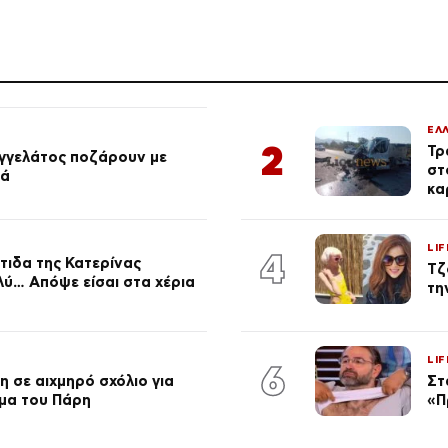
ΕΛ
2
Τρ
αγγελάτος ποζάρουν με
στ
ιά
κα
LIF
4
τιδα της Κατερίνας
Τζ
λύ… Απόψε είσαι στα χέρια
τη
LIF
6
 σε αιχμηρό σχόλιο για
Στ
μα του Πάρη
«Π