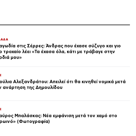
πριν από 1 ώρα
ΕΛΛΑΔΑ
Φωτιά στην Ερμακιά Κοζάνης
– Στη μάχη της κατάσβεσης
και εναέρια μέσα
πριν από 2 ώρες
ΛΑΔΑ
αγωδία στις Σέρρες: Άνδρας που έχασε σύζυγο και γιο
LIFE
ο τροχαίο λέει «Τα έχασα όλα, κάτι με τράβαγε στην
Δανάη Μπάρκα: «Πήγα, της
έκανα έκπληξη, κι έφυγα» –
ρδιά μου»
Το βίντεο με τη γιαγιά της
πριν από 2 ώρες
E
SPORTS
ούλια Αλεξανδράτου: Απειλεί ότι θα κινηθεί νομικά μετά
Ολυμπιακός ανακοίνωσε την
ν ανάρτηση της Δημουλίδου
απόκτηση του Τζουλιάνο
Λόμπο ντε Ολιβέιρα, γιου του
Τζιοβάνι
πριν από 2 ώρες
ΔΙΕΘΝΗ
E
Ισπανία: Δεκάδες
αύρος Μπαλάσκας: Νέα εμφάνιση μετά τον χαμό στο
αγνοούμενοι μετανάστες στη
ρωινό» (Φωτογραφία)
Θέουτα – Ετοιμάζεται η
μεταφορά στην ενδοχώρα για
πριν από 2 ώρες
1.342 ανήλικους