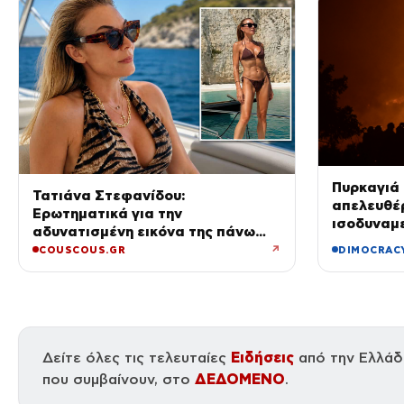
Πυρκαγιά 
Τατιάνα Στεφανίδου:
απελευθέ
Ερωτηματικά για την
ισοδυναμε
αδυνατισμένη εικόνα της πάνω
Χιροσίμα
στο σκάφος – Τι συμβαίνει με την
↗
COUSCOUS.GR
DIMOCRAC
υγεία της;
Δείτε όλες τις τελευταίες
Ειδήσεις
από την Ελλάδα
που συμβαίνουν, στο
ΔΕΔΟΜΕΝΟ
.