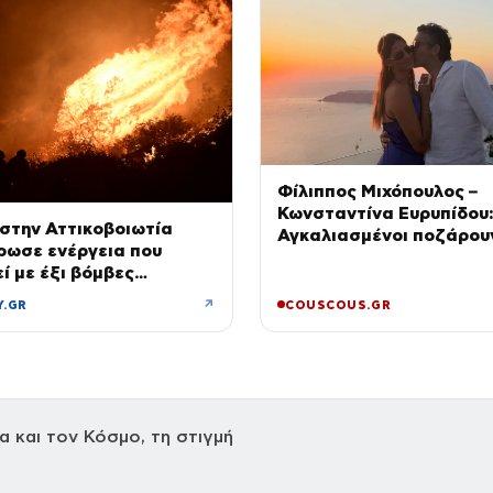
Φίλιππος Μιχόπουλος –
Κωνσταντίνα Ευρυπίδου
στην Αττικοβοιωτία
Αγκαλιασμένοι ποζάρου
ρωσε ενέργεια που
ηλιοβασίλεμα της Σαντο
ί με έξι βόμβες
↗
Y.GR
COUSCOUS.GR
 και τον Κόσμο, τη στιγμή