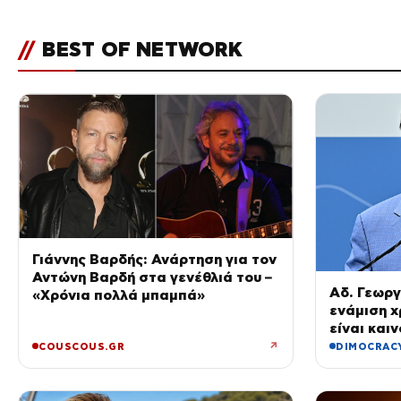
//
BEST OF NETWORK
Γιάννης Βαρδής: Ανάρτηση για τον
Αντώνη Βαρδή στα γενέθλιά του –
Αδ. Γεωργ
«Χρόνια πολλά μπαμπά»
ενάμιση χ
είναι καιν
νοσηλευτέ
↗
COUSCOUS.GR
DIMOCRAC
Ακτινολογ