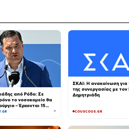
ΣΚΑΙ: Η ανακοίνωση για 
της συνεργασίας με τον
ιάδης από Ρόδο: Σε
Δημητριάδη
ρόνο το νοσοκομείο θα
ούργιο – Έρχονται 15
ς και ενισχύεται το
↗
Y.GR
COUSCOUS.GR
ικό