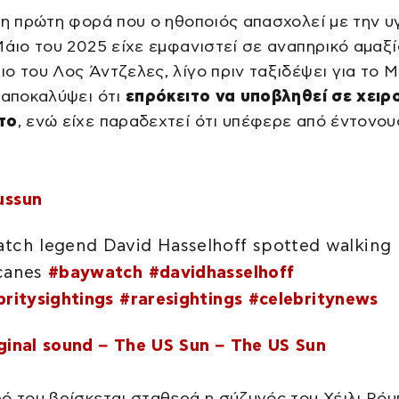
 η πρώτη φορά που ο ηθοποιός απασχολεί με την υ
Μάιο του 2025 είχε εμφανιστεί σε αναπηρικό αμαξί
ο του Λος Άντζελες, λίγο πριν ταξιδέψει για το Μ
 αποκαλύψει ότι
επρόκειτο να υποβληθεί σε χειρ
το
, ενώ είχε παραδεχτεί ότι υπέφερε από έντονου
ussun
tch legend David Hasselhoff spotted walking
canes
#baywatch
#davidhasselhoff
britysightings
#raresightings
#celebritynews
ginal sound – The US Sun – The US Sun
ό του βρίσκεται σταθερά η σύζυγός του Χέιλι Ρόμ