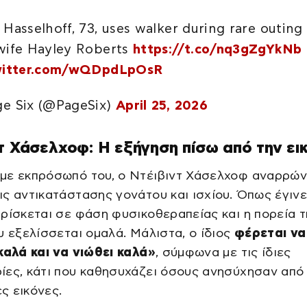
 Hasselhoff, 73, uses walker during rare outing
wife Hayley Roberts
https://t.co/nq3gZgYkNb
twitter.com/wQDpdLpOsR
e Six (@PageSix)
April 25, 2026
τ Χάσελχοφ: Η εξήγηση πίσω από την ει
με εκπρόσωπό του, ο Ντέιβιντ Χάσελχοφ αναρρών
ς αντικατάστασης γονάτου και ισχίου. Όπως έγιν
ρίσκεται σε φάση φυσικοθεραπείας και η πορεία τ
υ εξελίσσεται ομαλά. Μάλιστα, ο ίδιος
φέρεται να
καλά και να νιώθει καλά»
, σύμφωνα με τις ίδιες
ες, κάτι που καθησυχάζει όσους ανησύχησαν από 
ς εικόνες.