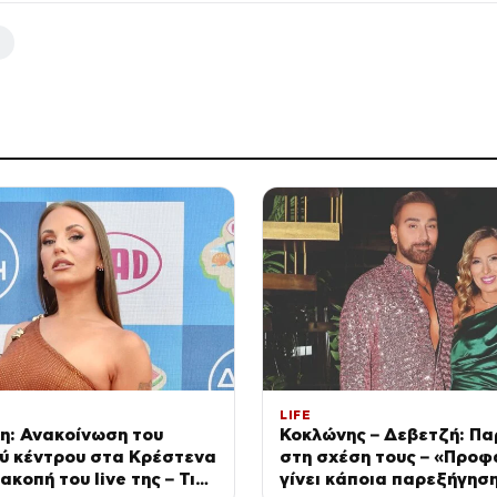
Τ
LIFE
η: Ανακοίνωση του
Κοκλώνης – Δεβετζή: Π
ύ κέντρου στα Κρέστενα
στη σχέση τους – «Προφ
ακοπή του live της – Τι
γίνει κάποια παρεξήγησ