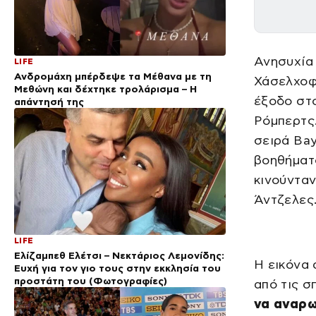
Ανησυχία 
LIFE
Ανδρομάχη μπέρδεψε τα Μέθανα με τη
Χάσελχοφ,
Μεθώνη και δέχτηκε τρολάρισμα – Η
έξοδο στο
απάντησή της
Ρόμπερτς.
σειρά Bay
βοηθήματο
κινούνταν
Άντζελες
LIFE
Ελίζαμπεθ Ελέτσι – Νεκτάριος Λεμονίδης:
Η εικόνα 
Ευχή για τον γιο τους στην εκκλησία του
προστάτη του (Φωτογραφίες)
από τις σ
να αναρω