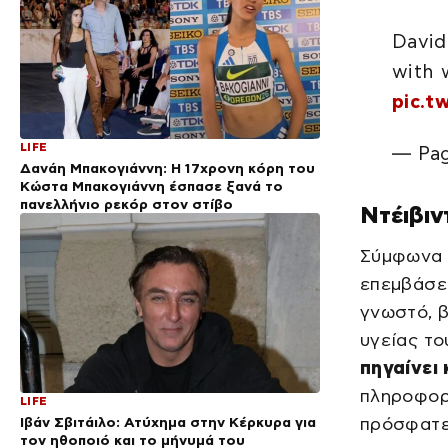
David
with 
pic.
LIFE
— Pag
Δανάη Μπακογιάννη: Η 17χρονη κόρη του
Κώστα Μπακογιάννη έσπασε ξανά το
πανελλήνιο ρεκόρ στον στίβο
Ντέιβιν
Σύμφωνα 
επεμβάσει
γνωστό, β
υγείας το
πηγαίνει 
πληροφορί
LIFE
Ιβάν Σβιτάιλο: Ατύχημα στην Κέρκυρα για
πρόσφατε
τον ηθοποιό και το μήνυμά του