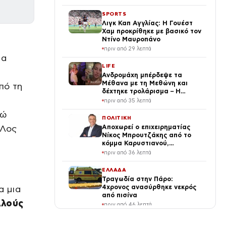
SPORTS
Λιγκ Καπ Αγγλίας: Η Γουέστ
Χαμ προκρίθηκε με βασικό τον
Ντίνο Μαυροπάνο
πριν από 29 λεπτά
ια
LIFE
ι
Ανδρομάχη μπέρδεψε τα
Μέθανα με τη Μεθώνη και
πό τη
δέχτηκε τρολάρισμα – Η
απάντησή της
πριν από 35 λεπτά
νώ
ΠΟΛΙΤΙΚΗ
 Λος
Αποχωρεί ο επιχειρηματίας
Νίκος Μπρουτζάκης από το
κόμμα Καρυστιανού,
καταγγέλλει δολοφονία
πριν από 36 λεπτά
χαρακτήρων
ΕΛΛΑΔΑ
Τραγωδία στην Πάρο:
4χρονος ανασύρθηκε νεκρός
α μια
από πισίνα
λλούς
πριν από 46 λεπτά
LIFE