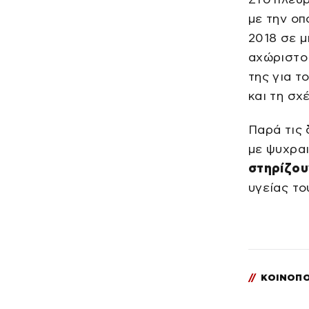
με την οπ
2018 σε μ
αχώριστοι
της για τ
και τη σχ
Παρά τις 
με ψυχραι
στηρίζου
υγείας το
//
ΚΟΙΝΟΠΟ