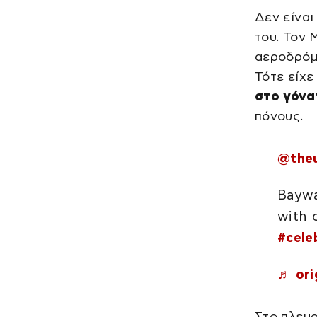
Δεν είναι
του. Τον 
αεροδρόμι
Τότε είχε
στο γόνα
πόνους.
@the
Baywa
with 
#cele
♬ ori
Στο πλευρ