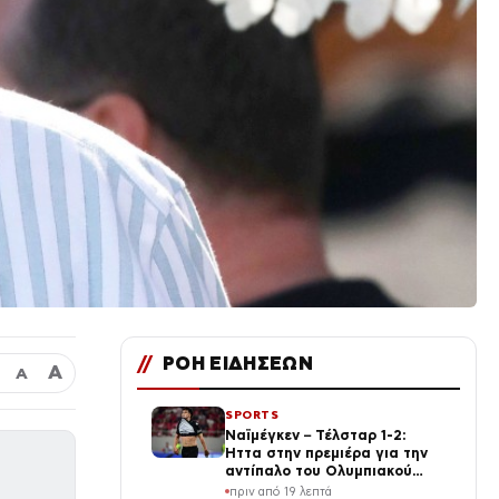
//
ΡΟΗ ΕΙΔΗΣΕΩΝ
Α
Α
SPORTS
Ναϊμέγκεν – Τέλσταρ 1-2:
Ήττα στην πρεμιέρα για την
αντίπαλο του Ολυμπιακού
στην Ολλανδία
πριν από 19 λεπτά