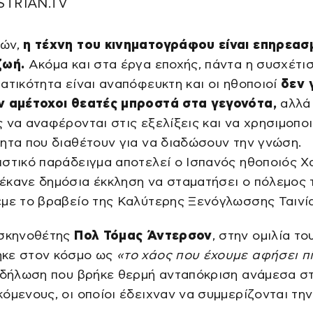
STRIAN.TV
ών,
η τέχνη του κινηματογράφου είναι επηρεασ
ζωή.
Ακόμα και στα έργα εποχής, πάντα η συσχέτι
ατικότητα είναι αναπόφευκτη και οι ηθοποιοί
δεν γ
ν αμέτοχοι θεατές μπροστά στα γεγονότα,
αλλά
 να αναφέρονται στις εξελίξεις και να χρησιμοπο
ητα που διαθέτουν για να διαδώσουν την γνώση.
στικό παράδειγμα αποτελεί ο Ισπανός ηθοποιός Χ
έκανε δημόσια έκκληση να σταματήσει ο πόλεμος 
με το βραβείο της Καλύτερης Ξενόγλωσσης Ταινί
 σκηνοθέτης
Πολ Τόμας Άντερσον
, στην ομιλία το
κε στον κόσμο ως
«το χάος που έχουμε αφήσει π
α δήλωση που βρήκε θερμή ανταπόκριση ανάμεσα σ
όμενους, οι οποίοι έδειχναν να συμμερίζονται τη