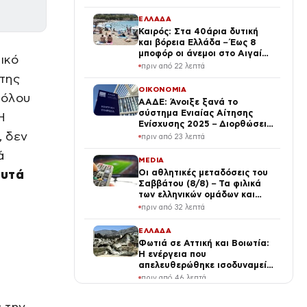
ΕΛΛΑΔΑ
Καιρός: Στα 40άρια δυτική
και βόρεια Ελλάδα – Έως 8
μποφόρ οι άνεμοι στο Αιγαίο
ικό
μέχρι Δεκαπενταύγουστο
πριν από 22 λεπτά
της
ΟΙΚΟΝΟΜΙΑ
 όλου
ΑΑΔΕ: Άνοιξε ξανά το
σύστημα Ενιαίας Αίτησης
Η
Ενίσχυσης 2025 – Διορθώσεις
, δεν
έως πότε μπορούν να γίνουν
πριν από 23 λεπτά
ά
MEDIA
αυτά
Οι αθλητικές μεταδόσεις του
Σαββάτου (8/8) – Τα φιλικά
των ελληνικών ομάδων και
MotoGP ξεχωρίζουν σήμερα
πριν από 32 λεπτά
ΕΛΛΑΔΑ
Φωτιά σε Αττική και Βοιωτία:
Η ενέργεια που
απελευθερώθηκε ισοδυναμεί
με 6 βόμβες Χιροσίμα – Πώς
πριν από 46 λεπτά
κάηκε μέσα σε 2 βράδια το
55% της έκτασης
ΔΙΕΘΝΗ
 την