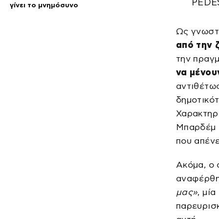
PEDE
γίνει το μνημόσυνο
Ως γνωστ
από την 
την πραγμ
να μένου
αντιθέτως
δημοτικότ
Χαρακτηρι
Μπαρδέμ 
που απένε
Ακόμα, ο
αναφέρθη
μας»
, μί
παρευρισκ