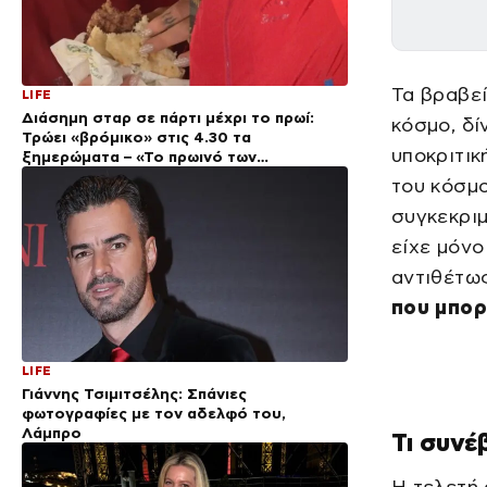
Τα βραβεί
LIFE
Διάσημη σταρ σε πάρτι μέχρι το πρωί:
κόσμο, δί
Τρώει «βρόμικο» στις 4.30 τα
υποκριτικ
ξημερώματα – «Το πρωινό των
πρωταθλητών» (Βίντεο)
του κόσμο
συγκεκριμ
είχε μόνο
αντιθέτω
που μπορ
LIFE
Γιάννης Τσιμιτσέλης: Σπάνιες
φωτογραφίες με τον αδελφό του,
Λάμπρο
Τι συνέ
Η τελετή