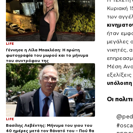
Κυριακή 1
των αγγέ
κινηματ
ήταν εμφ
μεγάλες 
LIFE
νικητές, 
Γέννησε η Λίλα Μπακλέση: Η πρώτη
φωτογραφία του μωρού και το μήνυμα
επηρεασμέ
του συντρόφου της
Μέση Ανα
εξελίξεις
υπόλοιπη
Οι πολιτ
@pede
LIFE
#osca
Βασίλης Λεβέντης: Μήνυμα του γιου του
40 ημέρες μετά τον θάνατό του – Πού θα