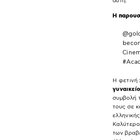
αυτή.
Η παρουσ
@gold
becom
Cinem
#Aca
Η φετινή 
γυναικεί
συμβολή 
τους σε κ
ελληνικής
Καλύτερου
των βραβε