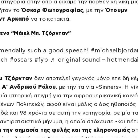
κατηγορία στην οποία είχαμε την παρθενική νίκη μί
ήταν το
Όσκαρ Φωτογραφίας
, με την
Ότουμν
ντ Αρκαπό
να το κατακτά.
ενο “Μάικλ Μπ. Τζόρνταν”
endaily such a good speech! #michaelbjorda
ch #oscars #fyp ♬ original sound – hotmendai
ου Τζόρνταν
δεν αποτελεί γεγονός μόνο επειδή κέ
Α’ Ανδρικού Ρόλου
, με την ταινία «Sinners». Η νί
μία ιστορική στιγμή για την αφροαμερικανική κοιν
νων Πολιτειών, αφού είναι μόλις ο 6ος ηθοποιός
εδώ και 98 χρόνια σε αυτή την κατηγορία, σε μία τα
αντιρατσιστικό μήνυμα, η οποία στόχευσε -και πέτ
 την σημασία της φυλής και της κληρονομιάς
στ