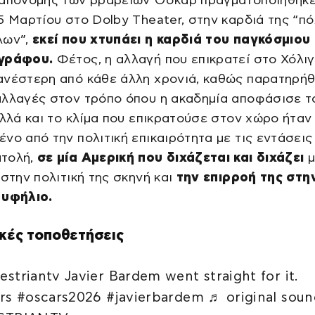
5 Μαρτίου στο Dolby Theater, στην καρδιά της “π
λων”,
εκεί που χτυπάει η καρδιά του παγκόσμιου
ογράφου.
Φέτος, η αλλαγή που επικρατεί στο Χόλι
ανέστερη από κάθε άλλη χρονιά, καθώς παρατηρή
αλλαγές στον τρόπο όπου η ακαδημία αποφάσισε τ
αλλά και το κλίμα που επικρατούσε στον χώρο ήτα
νο από την πολιτική επικαιρότητα με τις εντάσεις
τολή,
σε μία Αμερική που διχάζεται και διχάζει
μ
 στην πολιτική της σκηνή και
την επιρροή της στη
 υφήλιο.
ικές τοποθετήσεις
striantv Javier Bardem went straight for it.
rs #oscars2026 #javierbardem ♬ original soun