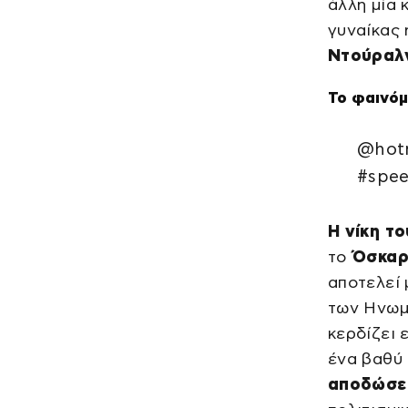
άλλη μία 
γυναίκας 
Ντούραλ
Το φαινόμ
@hotm
#spee
Η νίκη τ
το
Όσκαρ 
αποτελεί 
των Ηνωμέ
κερδίζει 
ένα βαθύ 
αποδώσει