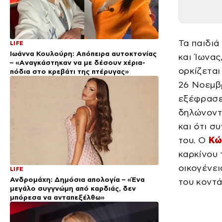
Τα παιδιά
LIFE
Ιωάννα Κουλούρη: Απόπειρα αυτοκτονίας
και Ίωνας
– «Aναγκάστηκαν να με δέσουν χέρια-
ορκίζεται
πόδια στο κρεβάτι της πτέρυγας»
26 Νοεμβ
εξέφρασε
δηλώνοντα
και ότι σ
του. Ο
Κώ
καρκίνου 
οικογένει
LIFE
Ανδρομάχη: Δημόσια απολογία – «Ένα
του κοντά
μεγάλο συγγνώμη από καρδιάς, δεν
μπόρεσα να ανταπεξέλθω»