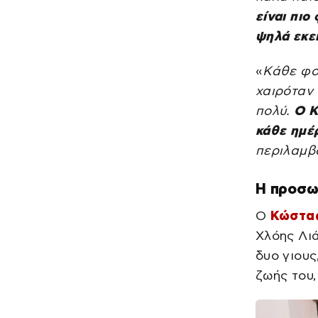
είναι πιο
ψηλά εκε
«
Κάθε φο
χαιρόταν
πολύ.
Ο Κ
κάθε ημέρ
περιλαμβ
Η προσω
Ο
Κώστας
Χλόης Λιά
δυο γιους
ζωής του,