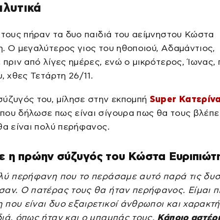
αλυτικά
 τους πήραν τα δυο παιδιά του αείμνηστου Κώστα
. Ο μεγαλύτερος γιος του ηθοποιού, Αδαμάντιος,
 πριν από λίγες ημέρες, ενώ ο μικρότερος, Ίωνας, 
υ, χθες Τετάρτη 26/11.
σύζυγός του, μίλησε στην εκπομπή
Super Κατερίν
που δήλωσε πως είναι σίγουρα πως θα τους βλέπε
θα είναι πολύ περήφανος.
ε η πρώην σύζυγός του Κώστα Ευριπιώτ
ολύ περήφανη που το περάσαμε αυτό παρά τις δυ
σαν. Ο πατέρας τους θα ήταν περήφανος. Είμαι π
που είναι δυο εξαιρετικοί άνθρωποι και χαρακτή
ιά, όπως ήταν και ο μπαμπάς τους.
Κάποιο αστέρι