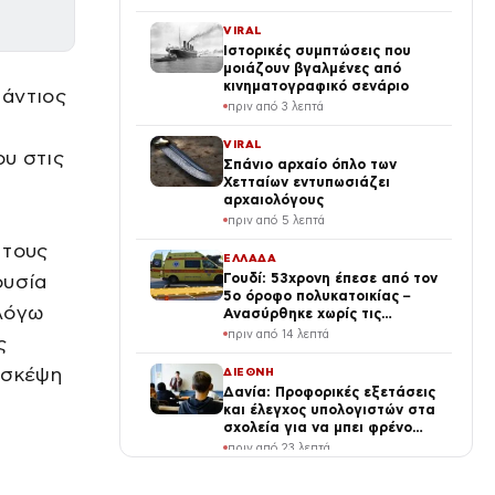
απειλές εναντίον της
VIRAL
Ιστορικές συμπτώσεις που
μοιάζουν βγαλμένες από
κινηματογραφικό σενάριο
μάντιος
πριν από 3 λεπτά
VIRAL
ου στις
Σπάνιο αρχαίο όπλο των
Χετταίων εντυπωσιάζει
αρχαιολόγους
πριν από 5 λεπτά
 τους
ΕΛΛΑΔΑ
ουσία
Γουδί: 53χρονη έπεσε από τον
5ο όροφο πολυκατοικίας –
 λόγω
Ανασύρθηκε χωρίς τις
αισθήσεις της
πριν από 14 λεπτά
ς
η σκέψη
ΔΙΕΘΝΗ
Δανία: Προφορικές εξετάσεις
και έλεγχος υπολογιστών στα
σχολεία για να μπει φρένο
στην αντιγραφή με Τεχνητή
πριν από 23 λεπτά
Νοημοσύνη
VIRAL