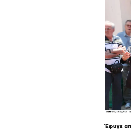
Έφυγε απ