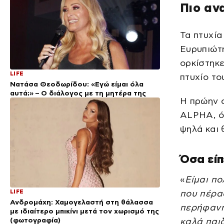
Πιο αν
Τα πτυχία
Ευρυπιώτη
ορκίστηκε
LIFE
πτυχίο το
Νατάσα Θεοδωρίδου: «Εγώ είμαι όλα
αυτά;» – Ο διάλογος με τη μητέρα της
Η πρώην 
ALPHA, ό
ψηλά και 
Όσα είπ
«
Είμαι π
LIFE
που πέρα
Ανδρομάχη: Χαμογελαστή στη θάλασσα
περήφανη 
με ιδιαίτερο μπικίνι μετά τον χωρισμό της
(φωτογραφία)
καλά παιδ