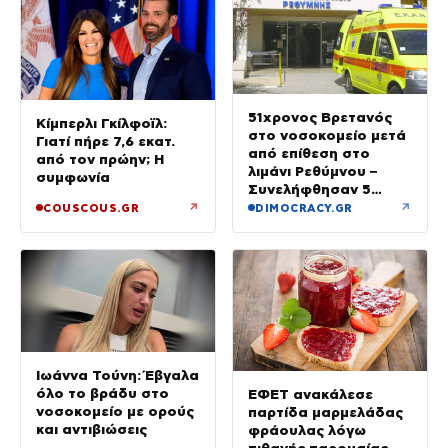
51χρονος Βρετανός
Κίμπερλι Γκίλφοϊλ:
στο νοσοκομείο μετά
Γιατί πήρε 7,6 εκατ.
από επίθεση στο
από τον πρώην; Η
λιμάνι Ρεθύμνου –
συμφωνία
Συνελήφθησαν 5
άτομα
↗
↗
COUSCOUS.GR
DIMOCRACY.GR
Ιωάννα Τούνη: Έβγαλα
όλο το βράδυ στο
ΕΦΕΤ ανακάλεσε
νοσοκομείο με ορούς
παρτίδα μαρμελάδας
και αντιβιώσεις
φράουλας λόγω
πιθανής παρουσίας