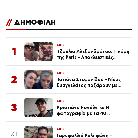
//
ΔΗΜΟΦΙΛΗ
LIFE
1
Τζούλια Αλεξανδράτου: Η κόρη
της Paris – Αποκλειστικές
φωτογραφίες
LIFE
2
Τατιάνα Στεφανίδου – Νίκος
Ευαγγελάτος ποζάρουν με
μαγιό σε παραλία στην
Κεφαλονιά
LIFE
3
Κριστιάνο Ρονάλντο: Η
φωτογραφία με τα 40
πανάκριβα αυτοκίνητα στο
γκαράζ του ξεπέρασε τα 20,7
LIFE
εκ. likes
4
Γαρυφαλλιά Καληφώνη –