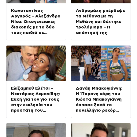
Κωνσταντίνος
Ανδρομάχη μπέρδεψε
Αργυρός – Αλεξάνδρα
τα Μέθανα με τη
Νίκα: Οικογενειακές
Μεθώνη και δέχτηκε
διακοπές με τα δύο
τρολάρισμα – Η
τους παιδιά σε
απάντησή της
σκάφος
Ελίζαμπεθ Ελέτσι –
Δανάη Μπακογιάννη:
Νεκτάριος Λεμονίδης:
Η 17χρονη κόρη του
Ευχή για τον γιο τους
Κώστα Μπακογιάννη
στην εκκλησία του
έσπασε ξανά το
προστάτη του
πανελλήνιο ρεκόρ
(Φωτογραφίες)
στον στίβο