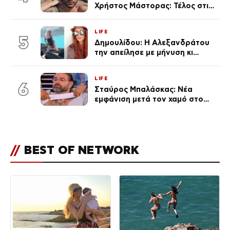
Χρήστος Μάστορας: Τέλος στις
φήμες χωρισμού, όλη η αλήθεια
για τη σχέση τους
LIFE
5
Δημουλίδου: Η Αλεξανδράτου
την απείλησε με μήνυση κι
εκείνη απαντά – «Δεν σε
αναγνώρισα, όταν κατάλαβα
LIFE
ποια είσαι σοκαρίστικα»
6
Σταύρος Μπαλάσκας: Νέα
εμφάνιση μετά τον χαμό στο
«Πρωινό» (Φωτογραφία)
//
BEST OF NETWORK