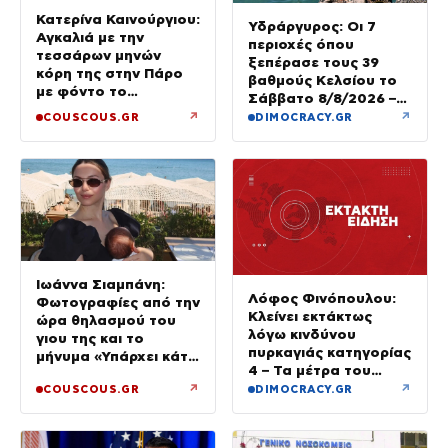
Κατερίνα Καινούργιου:
Υδράργυρος: Οι 7
Αγκαλιά με την
περιοχές όπου
τεσσάρων μηνών
ξεπέρασε τους 39
κόρη της στην Πάρο
βαθμούς Κελσίου το
με φόντο το
Σάββατο 8/8/2026 –
ηλιοβασίλεμα
Πού θα δούμε 40άρια
↗
↗
COUSCOUS.GR
DIMOCRACY.GR
την Κυριακή
Ιωάννα Σιαμπάνη:
Λόφος Φινόπουλου:
Φωτογραφίες από την
Κλείνει εκτάκτως
ώρα θηλασμού του
λόγω κινδύνου
γιου της και το
πυρκαγιάς κατηγορίας
μήνυμα «Υπάρχει κάτι
4 – Τα μέτρα του
μαγικό σε αυτές τις
Δήμου Αθηναίων
↗
↗
COUSCOUS.GR
DIMOCRACY.GR
αργές μέρες»