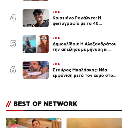
φήμες χωρισμού, όλη η αλήθεια
για τη σχέση τους
LIFE
4
Κριστιάνο Ρονάλντο: Η
φωτογραφία με τα 40
πανάκριβα αυτοκίνητα στο
γκαράζ του ξεπέρασε τα 20,7
LIFE
εκ. likes
5
Δημουλίδου: Η Αλεξανδράτου
την απείλησε με μήνυση κι
εκείνη απαντά – «Δεν σε
αναγνώρισα, όταν κατάλαβα
LIFE
ποια είσαι σοκαρίστικα»
6
Σταύρος Μπαλάσκας: Νέα
εμφάνιση μετά τον χαμό στο
«Πρωινό» (Φωτογραφία)
//
BEST OF NETWORK