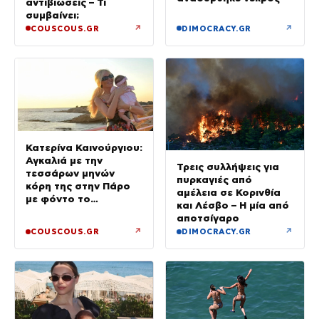
αντιβιώσεις – Τι
συμβαίνει;
↗
↗
COUSCOUS.GR
DIMOCRACY.GR
Κατερίνα Καινούργιου:
Αγκαλιά με την
Τρεις συλλήψεις για
τεσσάρων μηνών
πυρκαγιές από
κόρη της στην Πάρο
αμέλεια σε Κορινθία
με φόντο το
και Λέσβο – Η μία από
ηλιοβασίλεμα
αποτσίγαρο
↗
↗
COUSCOUS.GR
DIMOCRACY.GR