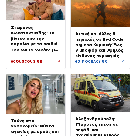
Στέφανος
Κωνσταντινίδης: Το
Αττική και άλλες 5
βίντεο από την
περιοχές σε Red Code
παραλία με τα παιδιά
σήμερα Κυριακή: Έως
του και το σχόλιο για
9 μποφόρ και υψηλός
την ηλικία του
κίνδυνος πυρκαγιάς
↗
↗
COUSCOUS.GR
DIMOCRACY.GR
Αλεξανδρούπολη:
Τούνη στο
77χρονος έπεσε σε
νοσοκομείο: Νύχτα
πηγάδι και
αγωνίας με ορούς και
ανασύρθηκε νεκρός