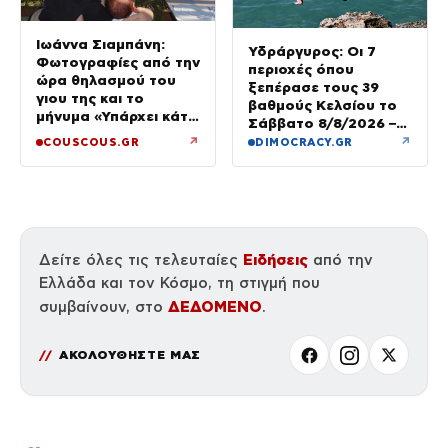
Ιωάννα Σιαμπάνη:
Υδράργυρος: Οι 7
Φωτογραφίες από την
περιοχές όπου
ώρα θηλασμού του
ξεπέρασε τους 39
γιου της και το
βαθμούς Κελσίου το
μήνυμα «Υπάρχει κάτι
Σάββατο 8/8/2026 –
μαγικό σε αυτές τις
Πού θα δούμε 40άρια
↗
↗
COUSCOUS.GR
DIMOCRACY.GR
αργές μέρες»
την Κυριακή
Ειδήσεις
Δείτε όλες τις τελευταίες
από την
Ελλάδα και τον Κόσμο, τη στιγμή που
ΔΕΔΟΜΕΝΟ
συμβαίνουν, στο
.
ΑΚΟΛΟΥΘΗΣΤΕ ΜΑΣ