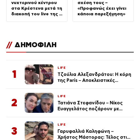
νυχτερινού κέντρου
σχέση τους –
στα Κρέστενα μετά τη
«Προφανώς έχει γίνει
διακοπή του live της –
κάποια παρεξήγηση»
Τι αναφέρει
//
ΔΗΜΟΦΙΛΗ
LIFE
1
Τζούλια Αλεξανδράτου: Η κόρη
της Paris – Αποκλειστικές
φωτογραφίες
LIFE
2
Τατιάνα Στεφανίδου – Νίκος
Ευαγγελάτος ποζάρουν με
μαγιό σε παραλία στην
Κεφαλονιά
LIFE
3
Γαρυφαλλιά Καληφώνη –
Χρήστος Μάστορας: Τέλος στις