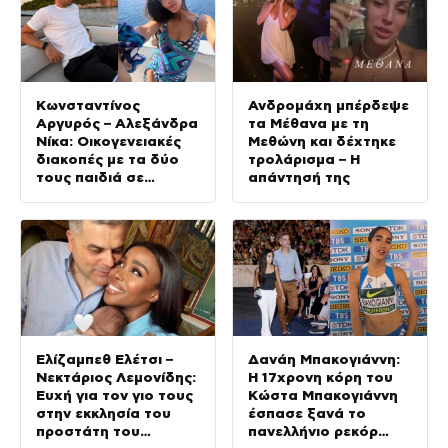
Κωνσταντίνος
Ανδρομάχη μπέρδεψε
Αργυρός – Αλεξάνδρα
τα Μέθανα με τη
Νίκα: Οικογενειακές
Μεθώνη και δέχτηκε
διακοπές με τα δύο
τρολάρισμα – Η
τους παιδιά σε
απάντησή της
σκάφος
Ελίζαμπεθ Ελέτσι –
Δανάη Μπακογιάννη:
Νεκτάριος Λεμονίδης:
Η 17χρονη κόρη του
Ευχή για τον γιο τους
Κώστα Μπακογιάννη
στην εκκλησία του
έσπασε ξανά το
προστάτη του
πανελλήνιο ρεκόρ