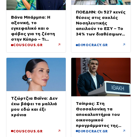
ΠΟΕΔΗΝ: Οι 527 κενές
Βάνα Μπάρμπα: Η
θέσεις στις σχολές
αξονική, το
Νοσηλευτικής
εγκεφαλικό και ο
απειλούν το ΕΣΥ – Το
φόβος για τη ζέστη
34% των διαθέσιμων
στην Κύπρο – Τι
δεν καλύφθηκε
τρέμουν οι γιατροί για
↗
↗
COUSCOUS.GR
DIMOCRACY.GR
την υγεία της;
Τζώρτζια Βαϊνα: Δεν
Τσίπρας: Στη
έχω βάψει τα μαλλιά
Θεσσαλονίκη τα
μου εδώ και έξι
αποκαλυπτήρια του
χρόνια
οικονομικού
προγράμματος της
ΕΛ.Α.Σ.
↗
↗
COUSCOUS.GR
DIMOCRACY.GR