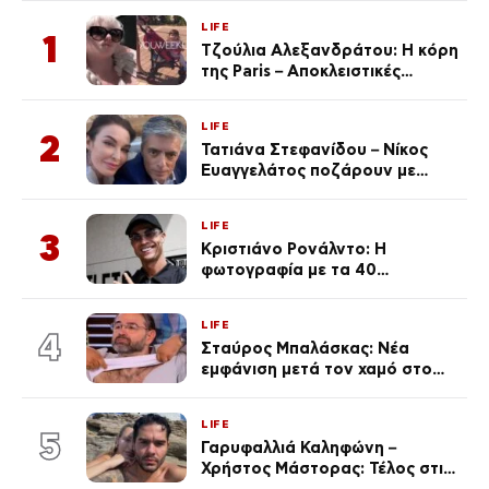
LIFE
1
Τζούλια Αλεξανδράτου: Η κόρη
της Paris – Αποκλειστικές
φωτογραφίες
LIFE
2
Τατιάνα Στεφανίδου – Νίκος
Ευαγγελάτος ποζάρουν με
μαγιό σε παραλία στην
Κεφαλονιά
LIFE
3
Κριστιάνο Ρονάλντο: Η
φωτογραφία με τα 40
πανάκριβα αυτοκίνητα στο
γκαράζ του ξεπέρασε τα 20,7
LIFE
εκ. likes
4
Σταύρος Μπαλάσκας: Νέα
εμφάνιση μετά τον χαμό στο
«Πρωινό» (Φωτογραφία)
LIFE
5
Γαρυφαλλιά Καληφώνη –
Χρήστος Μάστορας: Τέλος στις
φήμες χωρισμού, όλη η αλήθεια