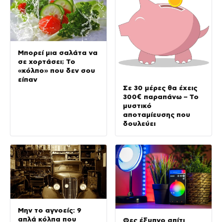
Μπορεί μια σαλάτα να
σε χορτάσει; Το
«κόλπο» που δεν σου
είπαν
Σε 30 μέρες θα έχεις
300€ παραπάνω – Το
μυστικό
αποταμίευσης που
δουλεύει
Μην το αγνοείς: 9
απλά κόλπα που
Θες έξυπνο σπίτι