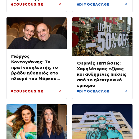
↗
↗
COUSCOUS.GR
DIMOCRACY.GR
Γιώργος
Κοντογιάννης: Το
Θερινές εκπτώσεις:
πρωί νοσηλευτής, το
Χαμηλότερος τζίρος
βράδυ ηθοποιός στο
και αυξημένες πιέσεις
πλευρό του Μάρκου
από το ηλεκτρονικό
Σεφερλή
εμπόριο
↗
↗
COUSCOUS.GR
DIMOCRACY.GR