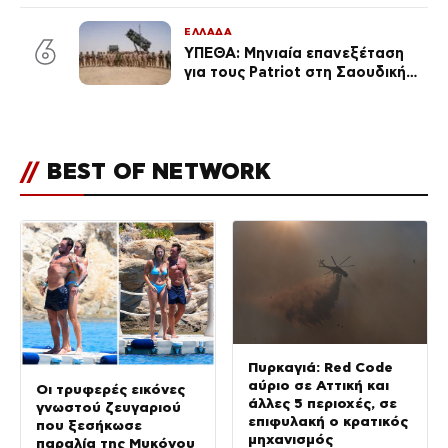
για τη σχέση τους
ΕΛΛΑΔΑ
6
ΥΠΕΘΑ: Μηνιαία επανεξέταση
για τους Patriot στη Σαουδική
Αραβία
//
BEST OF NETWORK
Πυρκαγιά: Red Code
αύριο σε Αττική και
Οι τρυφερές εικόνες
άλλες 5 περιοχές, σε
γνωστού ζευγαριού
επιφυλακή ο κρατικός
που ξεσήκωσε
μηχανισμός
παραλία της Μυκόνου