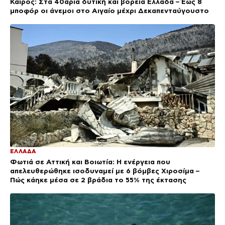
Καιρός: Στα 40άρια δυτική και βόρεια Ελλάδα – Έως 8
μποφόρ οι άνεμοι στο Αιγαίο μέχρι Δεκαπενταύγουστο
ΕΛΛΑΔΑ
Φωτιά σε Αττική και Βοιωτία: Η ενέργεια που
απελευθερώθηκε ισοδυναμεί με 6 βόμβες Χιροσίμα –
Πώς κάηκε μέσα σε 2 βράδια το 55% της έκτασης