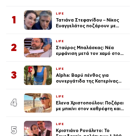
LIFE
1
Τατιάνα Στεφανίδου – Νίκος
Ευαγγελάτος ποζάρουν με
μαγιό σε παραλία στην
Κεφαλονιά
LIFE
2
Σταύρος Μπαλάσκας: Νέα
εμφάνιση μετά τον χαμό στο
«Πρωινό» (Φωτογραφία)
LIFE
3
Alpha: Βαρύ πένθος για
συνεργάτιδα της Κατερίνας
Καινούργιου – «Κουράστηκες
πολύ… Απόψε είσαι στα χέρια
LIFE
του Θεού»
4
Έλενα Χριστοπούλου: Ποζάρει
με μπικίνι στον καθρέφτη και
εντυπωσιάζει – «Χάνουμε
τουλάχιστον 25 κιλά η
LIFE
καθεμία…» (Βίντεο)
5
Κριστιάνο Ρονάλντο: Το