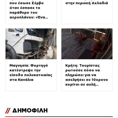
που έσωσε Σέρβο
στην περιοχή Αχλαδιά
όταν έσπασε το
παράθυρο του
αεροπλάνου: «Ένα
κομμάτι του
προσώπου του ήταν
σαν πλαστελίνη»
Μαγνησία: Φορτηγό
Κρήτη: Τουρίστας
κατέστρεψε την
ρωτούσε πόσο να
είσοδο πολυκατοικίας
πληρώσει για να
στα Κανάλια
ασελγήσει σε 10χρονο
κορίτσι σε αυλή
επιχείρησης
//
ΔΗΜΟΦΙΛΗ