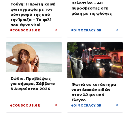
Βελεστίνο – 40
Τούνη: Η πρώτη κοινή
πυροσβέστες στη
φωτογραφία με τον
μάχη με τις φλόγες
σύντροφό της από
την Ίμπιζα – Το φιλί
που έγινε viral
↗
↗
COUSCOUS.GR
DIMOCRACY.GR
Ζώδια: Προβλέψεις
για σήμερα, Σάββατο
Φωτιά σε κατάστημα
8 Αυγούστου 2026
ναυτιλιακών ειδών
στον Άλιμο υπό
έλεγχο
↗
↗
COUSCOUS.GR
DIMOCRACY.GR