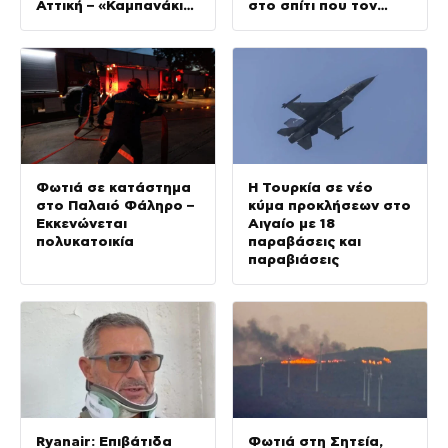
Αττική – «Καμπανάκι»
στο σπίτι που τον
από τον Ιατρικό
φρόντιζαν
Σύλλογο Αθηνών για
την προστασία της
δημόσιας υγείας
Φωτιά σε κατάστημα
Η Τουρκία σε νέο
στο Παλαιό Φάληρο –
κύμα προκλήσεων στο
Εκκενώνεται
Αιγαίο με 18
πολυκατοικία
παραβάσεις και
παραβιάσεις
Ryanair: Επιβάτιδα
Φωτιά στη Σητεία,