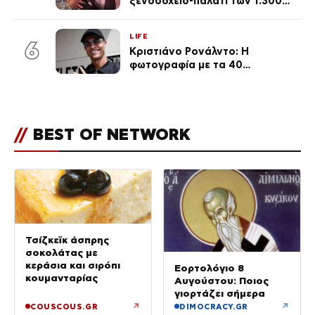
ξενοδοχείο-παλάτι των 1.300
ευρώ τη βραδιά που θα γίνει η
δεξίωση του γάμου
LIFE
(φωτογραφίες)
6
Κριστιάνο Ρονάλντο: Η
φωτογραφία με τα 40
πανάκριβα αυτοκίνητα στο
γκαράζ του ξεπέρασε τα 20,7
εκ. likes
//
BEST OF NETWORK
Τσίζκεϊκ άσπρης
σοκολάτας με
κεράσια και σιρόπι
Εορτολόγιο 8
κουμανταρίας
Αυγούστου: Ποιος
γιορτάζει σήμερα
↗
↗
COUSCOUS.GR
DIMOCRACY.GR