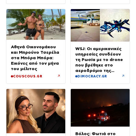
Αθηνά Οικονομάκου
WSJ: Οι αμερικανικές
και Μπρούνο Τσερέλα
υπηρεσίες συνδέουν
στα Μπόρα Μπόρα:
τη Ρωσία με το drone
Εικόνες από τον μήνα
που βρέθηκε στο
του μέλιτος
αεροδρόμιο της
Λειψίας
↗
↗
COUSCOUS.GR
DIMOCRACY.GR
Βόλος: Φωτιά στο