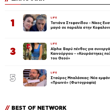
LIFE
1
Τατιάνα Στεφανίδου – Νίκος Ευ
μαγιό σε παραλία στην Κεφαλον
LIFE
3
Alpha: Βαρύ πένθος για συνεργά
Καινούργιου – «Κουράστηκες πο
του Θεού»
LIFE
5
Σταύρος Μπαλάσκας: Νέα εμφάνι
«Πρωινό» (Φωτογραφία)
//
BEST OF NETWORK