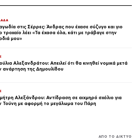
το μνημόσυνο
πριν από 2 ώρες
ΕΛΛΑΔΑ
Φωτιά σε κατάστημα στο
ΛΑΔΑ
Παλαιό Φάληρο – Εκκενώνεται
αγωδία στις Σέρρες: Άνδρας που έχασε σύζυγο και γιο
πολυκατοικία
ο τροχαίο λέει «Τα έχασα όλα, κάτι με τράβαγε στην
πριν από 3 ώρες
ρδιά μου»
ΕΛΛΑΔΑ
Η Τουρκία σε νέο κύμα
προκλήσεων στο Αιγαίο με 18
E
παραβάσεις και παραβιάσεις
ούλια Αλεξανδράτου: Απειλεί ότι θα κινηθεί νομικά μετά
πριν από 3 ώρες
ν ανάρτηση της Δημουλίδου
LIFE
Ευρυδίκη Βαλαβάνη: Διακοπές
με τον Μόργκαν και τον γιο
τους – «Η πραγματική μου
E
πολυτέλεια» (φωτογραφίες)
μήτρη Αλεξάνδρου: Αντίδραση σε αιχμηρό σχόλιο για
πριν από 3 ώρες
ν Τούνη με αφορμή το μεγάλωμα του Πάρη
ΔΙΕΘΝΗ
Τουρκία, Σαουδική Αραβία και
Πακιστάν απομακρύνονται
από τις ΗΠΑ – Η «συμφωνία
της Μέκκας» αλλάζει την
πριν από 3 ώρες
αρχιτεκτονική ασφαλείας στη
ΑΠΟ ΤΟ ΔΙΚΤΥΟ
Μέση Ανατολή