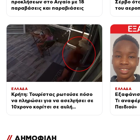
προκλήσεων στο Αιγαίο με 18
Σέρβο ότ
παραβάσεις και παραβιάσεις
του αεροπ
του προσ
πλαστελί
ΕΛΛΑΔΑ
ΕΛΛΑΔΑ
Κρήτη: Τουρίστας ρωτούσε πόσο
Εξαφάνισ
να πληρώσει για να ασελγήσει σε
Τι αναφέρ
10χρονο κορίτσι σε αυλή
Παιδιού»
επιχείρησης
//
ΔΗΜΟΦΙΛΗ