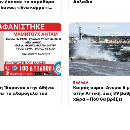
αν έσπασε το παράθυρο
Αχλαδιά
λάνου: «Ένα κομμάτι
ώπου του ήταν σαν
νη»
ΕΛΛΑΔΑ
η 15χρονου στην Αθήνα:
Καιρός αύριο: Άνεμοι 5
ει το «Χαμόγελο του
στην Αττική, έως 39 βαθ
χώρα – Πού θα βρέξει