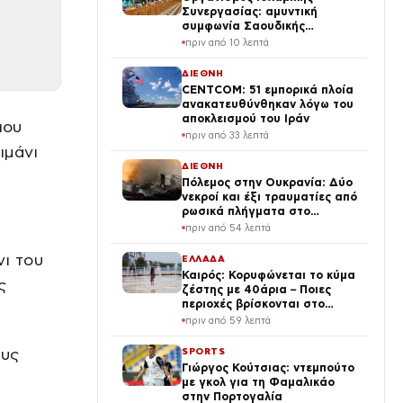
Συνεργασίας: αμυντική
συμφωνία Σαουδικής
Αραβίας, Τουρκίας και
πριν από 10 λεπτά
Πακιστάν ως «πυλώνας
ασφάλειας»
ΔΙΕΘΝΗ
CENTCOM: 51 εμπορικά πλοία
ανακατευθύνθηκαν λόγω του
αποκλεισμού του Ιράν
που
πριν από 33 λεπτά
ιμάνι
ΔΙΕΘΝΗ
Πόλεμος στην Ουκρανία: Δύο
νεκροί και έξι τραυματίες από
ρωσικά πλήγματα στο
Ντνιπροπετρόφσκ
πριν από 54 λεπτά
νι του
ΕΛΛΑΔΑ
Καιρός: Κορυφώνεται το κύμα
ς
ζέστης με 40άρια – Ποιες
περιοχές βρίσκονται στο
επίκεντρο και μέχρι πότε θα
πριν από 59 λεπτά
κρατήσουν τα μελτέμια
ους
SPORTS
Γιώργος Κούτσιας: ντεμπούτο
με γκολ για τη Φαμαλικάο
στην Πορτογαλία