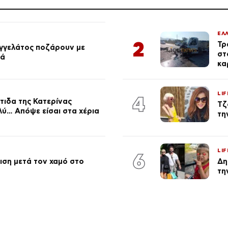
ΕΛ
2
Τρ
αγγελάτος ποζάρουν με
στ
ιά
κα
LIF
4
τιδα της Κατερίνας
Τζ
λύ… Απόψε είσαι στα χέρια
τη
LIF
6
ση μετά τον χαμό στο
Δη
τη