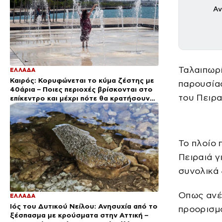
Αν
Ταλαιπωρί
ΕΛΛΑΔΑ
Καιρός: Κορυφώνεται το κύμα ζέστης με
παρουσί
40άρια – Ποιες περιοχές βρίσκονται στο
του Πειρα
επίκεντρο και μέχρι πότε θα κρατήσουν
τα μελτέμια
Το πλοίο
Πειραιά γ
συνολικά 
Οπως ανέ
ΕΛΛΑΔΑ
Ιός του Δυτικού Νείλου: Ανησυχία από το
προορισμο
ξέσπασμα με κρούσματα στην Αττική –