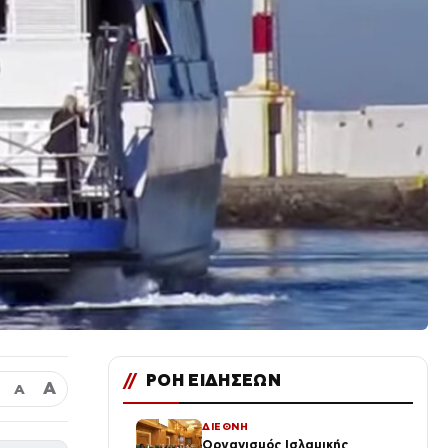
//
ΡΟΗ ΕΙΔΗΣΕΩΝ
Α
Α
ΔΙΕΘΝΗ
Οργανισμός Ισλαμικής