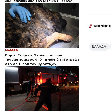
«Καμπανάκι» από τον Ιατρικό Σύλλογο
Αθηνών για την προστασία της δημόσιας
υγείας
//
ΚΟΙΝΟΠΟ
ΕΛΛΑΔΑ
ΕΛΛΑΔΑ
Πόρτο Γερμενό: Σκύλος σοβαρά
τραυματισμένος από τη φωτιά επέστρεψε
στο σπίτι που τον φρόντιζαν