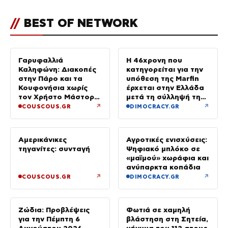
//
BEST OF NETWORK
Γαρυφαλλιά
Η 46χρονη που
Καληφώνη: Διακοπές
κατηγορείται για την
στην Πάρο και τα
υπόθεση της Marfin
Κουφονήσια χωρίς
έρχεται στην Ελλάδα
τον Χρήστο Μάστορα
μετά τη σύλληψή της
– Φωτογραφίες
στο Λονδίνο
↗
↗
COUSCOUS.GR
DIMOCRACY.GR
Αμερικάνικες
Αγροτικές ενισχύσεις:
τηγανίτες: συνταγή
Ψηφιακό μπλόκο σε
«μαϊμού» χωράφια και
ανύπαρκτα κοπάδια
↗
↗
COUSCOUS.GR
DIMOCRACY.GR
Ζώδια: Προβλέψεις
Φωτιά σε χαμηλή
για την Πέμπτη 6
βλάστηση στη Σητεία,
Αυγούστου 2026
μήνυμα του 112 στους