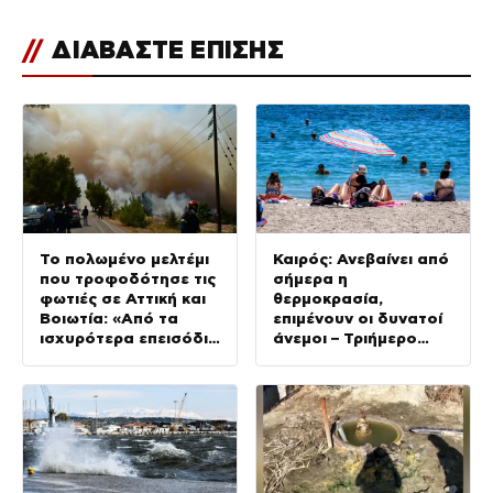
//
ΔΙΑΒΑΣΤΕ ΕΠΙΣΗΣ
Το πολωμένο μελτέμι
Καιρός: Ανεβαίνει από
που τροφοδότησε τις
σήμερα η
φωτιές σε Αττική και
θερμοκρασία,
Βοιωτία: «Από τα
επιμένουν οι δυνατοί
ισχυρότερα επεισόδια
άνεμοι – Τριήμερο
των τελευταίων 50
κύμα ζέστης με 40°C
χρόνων»
από το Σάββατο