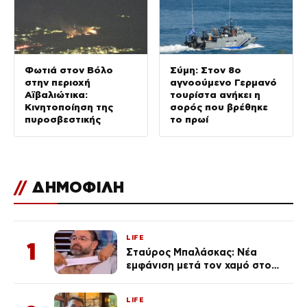
Φωτιά στον Βόλο
Σύμη: Στον 8ο
στην περιοχή
αγνοούμενο Γερμανό
Αϊβαλιώτικα:
τουρίστα ανήκει η
Κινητοποίηση της
σορός που βρέθηκε
πυροσβεστικής
το πρωί
//
ΔΗΜΟΦΙΛΗ
LIFE
1
Σταύρος Μπαλάσκας: Νέα
εμφάνιση μετά τον χαμό στο
«Πρωινό» (Φωτογραφία)
LIFE