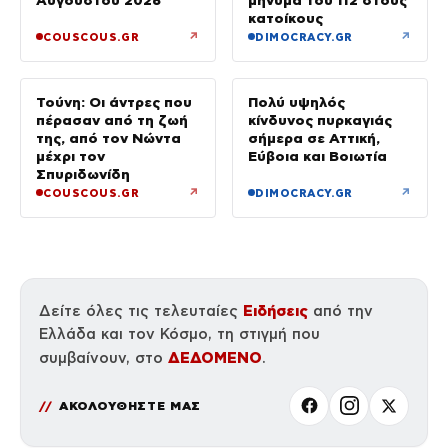
κατοίκους
↗
↗
COUSCOUS.GR
DIMOCRACY.GR
Τούνη: Οι άντρες που
Πολύ υψηλός
πέρασαν από τη ζωή
κίνδυνος πυρκαγιάς
της, από τον Νώντα
σήμερα σε Αττική,
μέχρι τον
Εύβοια και Βοιωτία
Σπυριδωνίδη
↗
↗
COUSCOUS.GR
DIMOCRACY.GR
Ειδήσεις
Δείτε όλες τις τελευταίες
από την
Ελλάδα και τον Κόσμο, τη στιγμή που
ΔΕΔΟΜΕΝΟ
συμβαίνουν, στο
.
ΑΚΟΛΟΥΘΗΣΤΕ ΜΑΣ