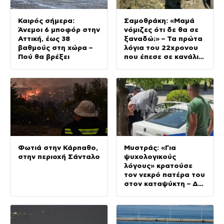
Καιρός σήμερα:
Σαμοθράκη: «Μαμά
Άνεμοι 6 μποφόρ στην
νόμιζες ότι δε θα σε
Αττική, έως 38
ξαναδώ;» – Τα πρώτα
βαθμούς στη χώρα –
λόγια του 22χρονου
Πού θα βρέξει
που έπεσε σε κανάλι
με καυτό νερό
Φωτιά στην Κάρπαθο,
Μυστράς: «Για
στην περιοχή Σάνταλο
ψυχολογικούς
λόγους» κρατούσε
τον νεκρό πατέρα του
στον καταψύκτη – Δεν
ήταν οικονομικό το
κίνητρό του,
σύμφωνα με τον
δικηγόρο του