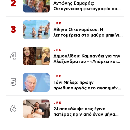
2
Αντώνης Σαμαράς:
Οικογενειακή φωτογραφία που
ανάρτησε ο γιος του λίγο πριν
από την επέτειο θανάτου της
LIFE
Λένας
3
Αθηνά Οικονομάκου: Η
λεπτομέρεια στο μαύρο μπικίνι
της που απογείωσε την
εμφάνισή της στη Μύκονο
LIFE
(φωτογραφίες)
4
Δημουλίδου: Καμπανάκι για την
Αλεξανδράτου – «Υπάρχει και
ένα μικρό παιδί πίσω που
χρειάζεται τη μάνα του»
LIFE
5
Τόνι Μπλερ: πρώην
πρωθυπουργός στο αγαπημένο
του Πόρτο Χέλι
LIFE
6
2J αποκάλυψε πως έγινε
πατέρας πριν από έναν μήνα
(Βίντεο)