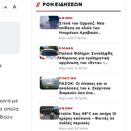
//
ΡΟΗ ΕΙΔΗΣΕΩΝ
Α
Α
ΔΙΕΘΝΗ
Στενά του Ορμούζ: Νέα
επίθεση σε πλοίο των
Ηνωμένων Αραβικών
Εμιράτων – Ιράν και
πριν από 9 λεπτά
αναταραχή στην περιοχή
ΕΛΛΑΔΑ
Παλαιό Φάληρο: Συνελήφθη
49χρονος για εγκληματική
οργάνωση του «Έντικ» –
α
Κατηγορείται για εκβιασμούς
πριν από 12 λεπτά
και ξυλοδαρμούς
επιχειρηματιών
ΠΟΛΙΤΙΚΗ
ΠΑΣΟΚ: Οι πίνακες και οι
αναλύσεις του κ. Σκέρτσου
διαρκούν όσο ένα
ηλιοβασίλεμα
πριν από 18 λεπτά
φωνα με
α οποία
ΔΙΕΘΝΗ
Ιταλία: Έως 48°C και ακόμη 10
ωθούν
ημέρες καύσωνα – Φωτιές σε
πολλές περιοχές
πριν από 24 λεπτά