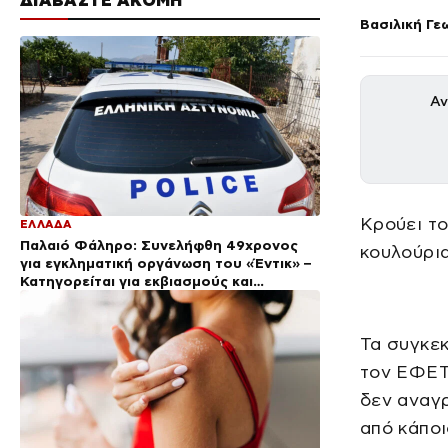
Βασιλική Γε
Αν
Κρούει τ
ΕΛΛΑΔΑ
Παλαιό Φάληρο: Συνελήφθη 49χρονος
κουλούρια
για εγκληματική οργάνωση του «Έντικ» –
Κατηγορείται για εκβιασμούς και
ξυλοδαρμούς επιχειρηματιών
Τα συγκε
τον ΕΦΕΤ
δεν αναγ
από κάποι