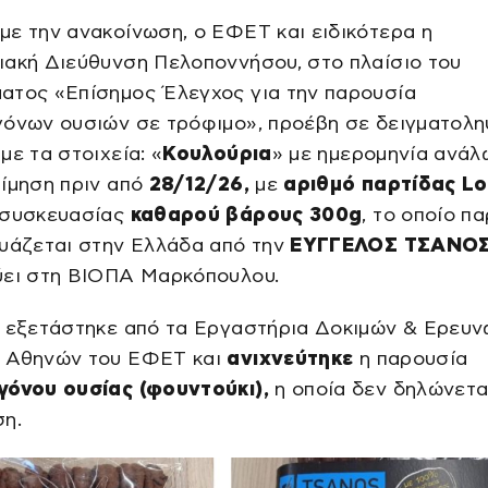
ε την ανακοίνωση, ο ΕΦΕΤ και ειδικότερα η
ιακή Διεύθυνση Πελοποννήσου, στο πλαίσιο του
ατος «Επίσημος Έλεγχος για την παρουσία
γόνων ουσιών σε τρόφιμο», προέβη σε δειγματολη
με τα στοιχεία: «
Κουλούρια
» με ημερομηνία ανά
ίμηση πριν από
28/12/26,
με
αριθμό παρτίδας Lo
 συσκευασίας
καθαρού βάρους 300g
, το οποίο π
ευάζεται στην Ελλάδα από την
EYΓΓΕΛΟΣ ΤΣΑΝΟΣ 
ύει στη ΒΙΟΠΑ Μαρκόπουλου.
ν εξετάστηκε από τα Εργαστήρια Δοκιμών & Ερευ
 Αθηνών του ΕΦΕΤ και
ανιχνεύτηκε
η παρουσία
γόνου ουσίας (φουντούκι),
η οποία δεν δηλώνετα
ση.