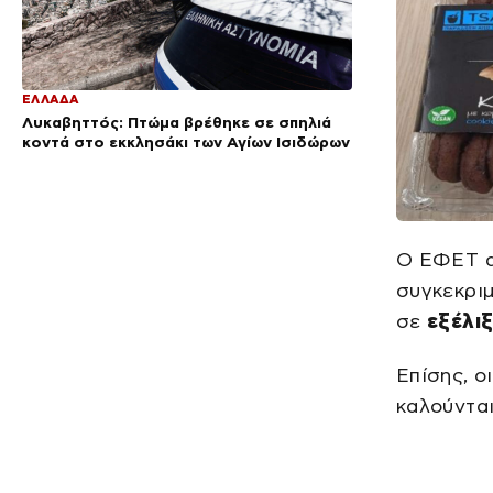
ΕΛΛΑΔΑ
Λυκαβηττός: Πτώμα βρέθηκε σε σπηλιά
κοντά στο εκκλησάκι των Αγίων Ισιδώρων
Ο ΕΦΕΤ α
συγκεκριμ
σε
εξέλι
Επίσης, ο
καλούντα