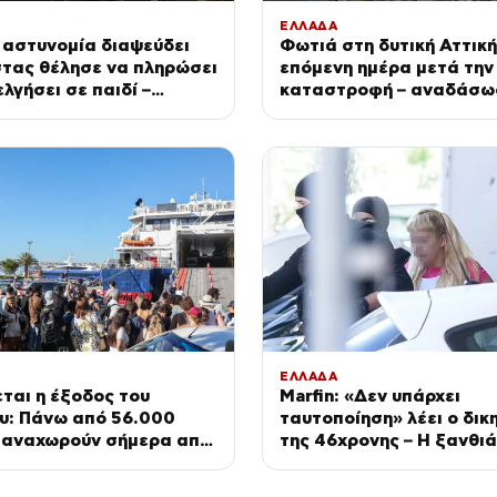
ΕΛΛΑΔΑ
 αστυνομία διαψεύδει
Φωτιά στη δυτική Αττική
στας θέλησε να πληρώσει
επόμενη ημέρα μετά την
λγήσει σε παιδί –
καταστροφή – αναδάσω
ρόταση σε ενήλικη
αγώνας πριν τις βροχές
νη
ΕΛΛΑΔΑ
ται η έξοδος του
Marfin: «Δεν υπάρχει
υ: Πάνω από 56.000
ταυτοποίηση» λέει ο δικ
ι αναχωρούν σήμερα από
της 46χρονης – Η ξανθι
α της Αττικής
και οι φωτογραφίες δια