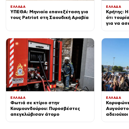
ΕΛΛΑΔΑ
ΕΛΛΑΔΑ
ΥΠΕΘΑ: Μηνιαία επανεξέταση για
Κρήτης: Η
τους Patriot στη Σαουδική Αραβία
ότι τουρί
για να ασε
Ερωτική π
εργαζόμε
ΕΛΛΑΔΑ
ΕΛΛΑΔΑ
Φωτιά σε κτίριο στην
Κορυφώνε
Κουμουνδούρου: Πυροσβέστες
Αυγούστο
απεγκλώβισαν άτομο
αδειούχο
τα λιμάνι