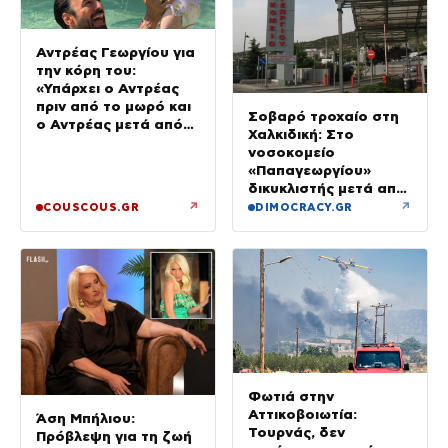
Αντρέας Γεωργίου για
την κόρη του:
«Υπάρχει ο Αντρέας
πριν από το μωρό και
Σοβαρό τροχαίο στη
ο Αντρέας μετά από
Χαλκιδική: Στο
αυτό – Έθεσα άλλες
νοσοκομείο
προτεραιότητες»
«Παπαγεωργίου»
δικυκλιστής μετά από
σύγκρουση
↗
↗
COUSCOUS.GR
DIMOCRACY.GR
Φωτιά στην
Αττικοβοιωτία:
Άση Μπήλιου:
Τουρνάς, δεν
Πρόβλεψη για τη ζωή