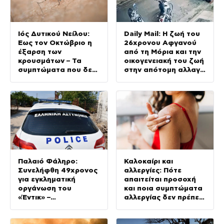
Ιός Δυτικού Νείλου:
Daily Mail: Η ζωή του
Έως τον Οκτώβριο η
26χρονου Αφγανού
έξαρση των
από τη Μόρια και την
κρουσμάτων – Τα
οικογενειακή του ζωή
συμπτώματα που δεν
στην απότομη αλλαγή
πρέπει να αγνοήσουμε
– «Ξαφνικά φερόταν
σαν εργένης»
Παλαιό Φάληρο:
Καλοκαίρι και
Συνελήφθη 49χρονος
αλλεργίες: Πότε
για εγκληματική
απαιτείται προσοχή
οργάνωση του
και ποια συμπτώματα
«Έντικ» –
αλλεργίας δεν πρέπει
Κατηγορείται για
να αγνοούμε
εκβιασμούς και
ξυλοδαρμούς