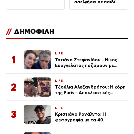
ασελγήσει σε παιδί –
Ερωτική πρόταση σε
ενήλικη εργαζόμενη
//
ΔΗΜΟΦΙΛΗ
LIFE
1
Τατιάνα Στεφανίδου – Νίκος
Ευαγγελάτος ποζάρουν με
μαγιό σε παραλία στην
Κεφαλονιά
LIFE
2
Τζούλια Αλεξανδράτου: Η κόρη
της Paris – Αποκλειστικές
φωτογραφίες
LIFE
3
Κριστιάνο Ρονάλντο: Η
φωτογραφία με τα 40
πανάκριβα αυτοκίνητα στο
γκαράζ του ξεπέρασε τα 20,7