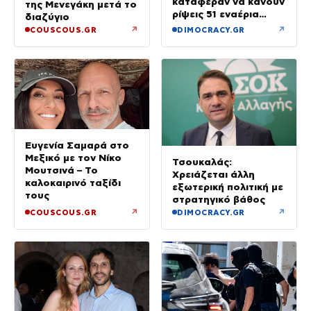
κατάφεραν να κάνουν
της Μενεγάκη μετά το
ρίψεις 51 εναέρια
διαζύγιο
μέσα
↗
↗
COUSCOUS.GR
DIMOCRACY.GR
Ευγενία Σαμαρά στο
Μεξικό με τον Νίκο
Τσουκαλάς:
Μουτσινά – Το
Χρειάζεται άλλη
καλοκαιρινό ταξίδι
εξωτερική πολιτική με
τους
στρατηγικό βάθος
↗
↗
COUSCOUS.GR
DIMOCRACY.GR