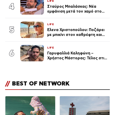
LIFE
εκ. likes
4
Σταύρος Μπαλάσκας: Νέα
εμφάνιση μετά τον χαμό στο
«Πρωινό» (Φωτογραφία)
LIFE
5
Έλενα Χριστοπούλου: Ποζάρει
με μπικίνι στον καθρέφτη και
εντυπωσιάζει – «Χάνουμε
τουλάχιστον 25 κιλά η
LIFE
καθεμία…» (Βίντεο)
6
Γαρυφαλλιά Καληφώνη –
Χρήστος Μάστορας: Τέλος στις
φήμες χωρισμού, όλη η αλήθεια
για τη σχέση τους
//
BEST OF NETWORK