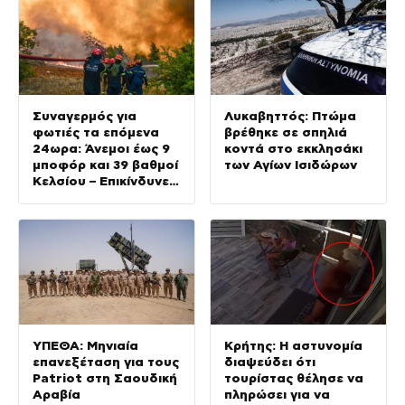
επιχειρηματιών
Συναγερμός για
Λυκαβηττός: Πτώμα
φωτιές τα επόμενα
βρέθηκε σε σπηλιά
24ωρα: Άνεμοι έως 9
κοντά στο εκκλησάκι
μποφόρ και 39 βαθμοί
των Αγίων Ισιδώρων
Κελσίου – Επικίνδυνες
περιοχές
ΥΠΕΘΑ: Μηνιαία
Κρήτης: Η αστυνομία
επανεξέταση για τους
διαψεύδει ότι
Patriot στη Σαουδική
τουρίστας θέλησε να
Αραβία
πληρώσει για να