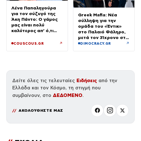
Λένα Παπαληγούρα
για τον σύζυγό της
Greek Mafia: Νέα
Άκη Πάντο: Ο γάμος
σύλληψη για την
μας είναι πολύ
ομάδα του «Έντικ»
καλύτερος απ’ ό,τι
στο Παλαιό Φάληρο,
είχα φανταστεί
μετά τον 31χρονο στη
Γερμανία
↗
↗
COUSCOUS.GR
DIMOCRACY.GR
Ειδήσεις
Δείτε όλες τις τελευταίες
από την
Ελλάδα και τον Κόσμο, τη στιγμή που
ΔΕΔΟΜΕΝΟ
συμβαίνουν, στο
.
ΑΚΟΛΟΥΘΗΣΤΕ ΜΑΣ