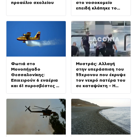
προαύλιο σχολείου
στο νοσοκομείο
επειδή κλάπηκε το
μηχανάκι του γιατρού
Φωτιά στο
Μυστράς: Αλλαγή
Μονοπήγαδο
στην υπεράσπιση του
Θεσσαλονίκης:
55χρονου που έκρυψε
Επιχειρούν 6 εναέρια
τον νεκρό πατέρα του
και 61 πυροσβέστες με
σε καταψύκτη – Η
22 οχήματα
αγάπη στους γονείς
και η διαφωνία με την
αδερφή του