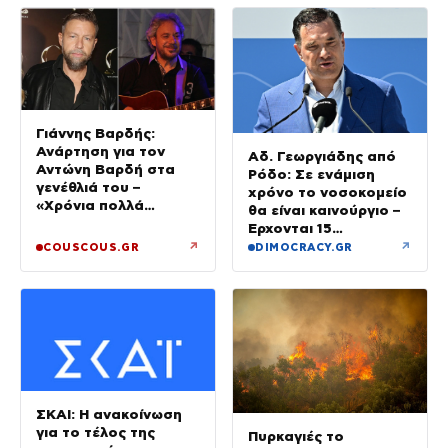
Γιάννης Βαρδής:
Ανάρτηση για τον
Αδ. Γεωργιάδης από
Αντώνη Βαρδή στα
Ρόδο: Σε ενάμιση
γενέθλιά του –
χρόνο το νοσοκομείο
«Χρόνια πολλά
θα είναι καινούργιο –
μπαμπά»
Έρχονται 15
νοσηλευτές και
↗
↗
COUSCOUS.GR
DIMOCRACY.GR
ενισχύεται το
Ακτινολογικό
ΣΚΑΙ: Η ανακοίνωση
για το τέλος της
Πυρκαγιές το