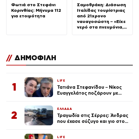
Φωτιά στο Στεφάνι
Σαμοθράκη: Διάσωση
Κορινθίας: Μήνυμα 112
Ιταλίδας τουρίστριας
για ετοιμότητα
από 21χρονο
ναυαγοσώστη – «Είχε
νερό στα πνευμόνια,
της δώσαμε οξυγόνο»
//
ΔΗΜΟΦΙΛΗ
LIFE
1
Τατιάνα Στεφανίδου – Νίκος
Ευαγγελάτος ποζάρουν με
μαγιό σε παραλία στην
Κεφαλονιά
ΕΛΛΑΔΑ
2
Τραγωδία στις Σέρρες: Άνδρας
που έχασε σύζυγο και γιο στο
τροχαίο λέει «Τα έχασα όλα, κάτι
με τράβαγε στην καρδιά μου»
LIFE