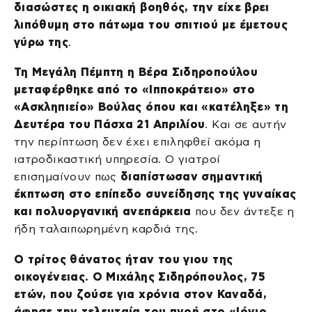
διασώστες η οικιακή βοηθός, την είχε βρει
λιπόθυμη στο πάτωμα του σπιτιού με έμετους
γύρω της
.
Τη Μεγάλη Πέμπτη η Βέρα Σιδηροπούλου
μεταφέρθηκε από το «Ιπποκράτειο» στο
«Ασκληπιείο» Βούλας όπου και «κατέληξε» τη
Δευτέρα του Πάσχα 21 Απριλίου
. Και σε αυτήν
την περίπτωση δεν έχει επιληφθεί ακόμα η
ιατροδικαστική υπηρεσία. Ο γιατροί
επισημαίνουν πως
διαπίστωσαν σημαντική
έκπτωση στο επίπεδο συνείδησης της γυναίκας
και πολυοργανική ανεπάρκεια
που δεν άντεξε η
ήδη ταλαιπωρημένη καρδιά της.
Ο τρίτος θάνατος ήταν του γιου της
οικογένειας. Ο Μιχάλης Σιδηρόπουλος, 75
ετών, που ζούσε για χρόνια στον Καναδά,
άφησε την τελευταία του πνοή στο «Ιόνιο