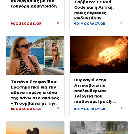
συνεργασίας με τον
Σάββατο: Σε Red
Γρηγόρη Δημητριάδη
Code και η Αττική,
ποιες περιοχές
κινδυνεύουν
↗
↗
COUSCOUS.GR
DIMOCRACY.GR
Πυρκαγιά στην
Τατιάνα Στεφανίδου:
Αττικοβοιωτία
Ερωτηματικά για την
απελευθέρωσε
αδυνατισμένη εικόνα
ενέργεια που
της πάνω στο σκάφος
ισοδυναμεί με έξι
– Τι συμβαίνει με την
βόμβες Χιροσίμα
υγεία της;
↗
↗
COUSCOUS.GR
DIMOCRACY.GR