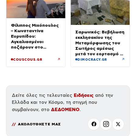
Φίλιππος Μιχόπουλος
– Κωνσταντίνα
Σαρωνικός: Βεβήλωση
Ευρυπίδου:
εκκλησακίου της
Αγκαλιασμένοι
Μεταμόρφωσης του
ποζάρουν στο
Σωτήρος αμέσως
ηλιοβασίλεμα της
μετά τον εορτασμό –
Σαντορίνης
Έσπασαν εικόνες στην
↗
↗
COUSCOUS.GR
DIMOCRACY.GR
Αγία Τράπεζα
Ειδήσεις
Δείτε όλες τις τελευταίες
από την
Ελλάδα και τον Κόσμο, τη στιγμή που
ΔΕΔΟΜΕΝΟ
συμβαίνουν, στο
.
ΑΚΟΛΟΥΘΗΣΤΕ ΜΑΣ