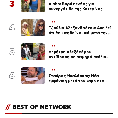
3
Alpha: Βαρύ πένθος για
συνεργάτιδα της Κατερίνας
Καινούργιου – «Κουράστηκες
πολύ… Απόψε είσαι στα χέρια
LIFE
του Θεού»
4
Τζούλια Αλεξανδράτου: Απειλεί
ότι θα κινηθεί νομικά μετά την
ανάρτηση της Δημουλίδου
LIFE
5
Δημήτρη Αλεξάνδρου:
Αντίδραση σε αιχμηρό σχόλιο
για την Τούνη με αφορμή το
μεγάλωμα του Πάρη
LIFE
6
Σταύρος Μπαλάσκας: Νέα
εμφάνιση μετά τον χαμό στο
«Πρωινό» (Φωτογραφία)
//
BEST OF NETWORK