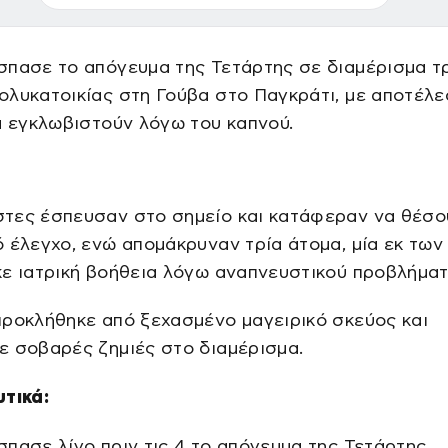
σπασε το απόγευμα της Τετάρτης σε διαμέρισμα τ
λυκατοικίας στη Γούβα στο Παγκράτι, με αποτέλε
α εγκλωβιστούν λόγω του καπνού.
τες έσπευσαν στο σημείο και κατάφεραν να θέσο
 έλεγχο, ενώ απομάκρυναν τρία άτομα, μία εκ των
ε ιατρική βοήθεια λόγω αναπνευστικού προβλήματ
ροκλήθηκε από ξεχασμένο μαγειρικό σκεύος και
ε σοβαρές ζημιές στο διαμέρισμα.
υτικά:
πασε λίγο πριν τις 4 το απόγευμα της Τετάρτης