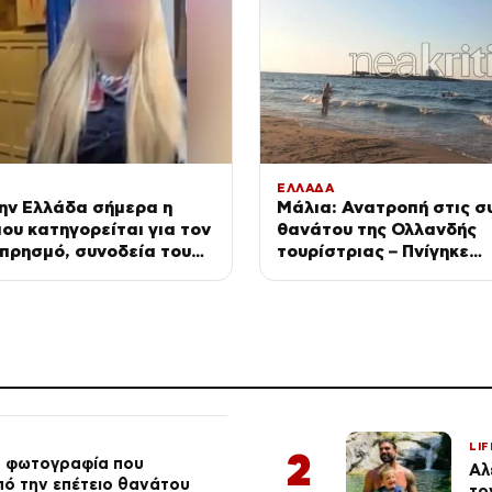
ΕΛΛΑΔΑ
την Ελλάδα σήμερα η
Μάλια: Ανατροπή στις σ
ου κατηγορείται για τον
θανάτου της Ολλανδής
πρησμό, συνοδεία του
τουρίστριας – Πνίγηκε
 FBI από τη Βρετανία
προσπαθώντας να σώσει
της
LIF
2
ή φωτογραφία που
Αλ
από την επέτειο θανάτου
το