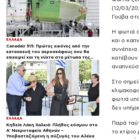
(12/03/20
Γούβα στο
Η φωτιά 
και ο καπ
ΕΛΛΑΔΑ
Canadair 515: Πρώτες εικόνες από την
συνέπεια 
κατασκευή του αεροσκάφους που θα
επιχειρεί και τη νύχτα στα μέτωπα της
κατέβουν 
φωτιάς
αναπνεύσ
Στο σημεί
κλιμακοφό
φωτιά υπό
δεν υπήρ
ΕΛΛΑΔΑ
Παρά ταύτ
Κηδεία Λάκη Χαλκιά: Πλήθος κόσμου στο
Α’ Νεκροταφείο Αθηνών –
το κτίριο
Υποβασταζόμενη η σύζυγός του Αλέκα