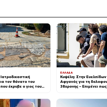
ΕΛΛΑΔΑ
 Ιατροδικαστική
Κυψέλη: Στην Ευελπίδων
ια τον θάνατο του
Αφγανός για τη δολοφον
που έκρυβε ο γιος του
38χρονης – Επιμένει πως
αψύκτη
αθώος και κατηγορεί το
ηλικιωμένο