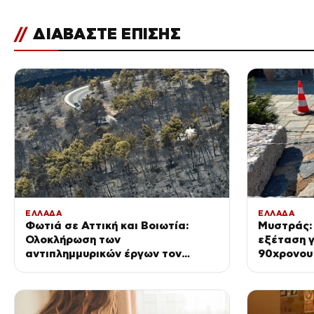
//
ΔΙΑΒΑΣΤΕ ΕΠΙΣΗΣ
ΕΛΛΑΔΑ
ΕΛΛΑΔΑ
Φωτιά σε Αττική και Βοιωτία:
Μυστράς:
Ολοκλήρωση των
εξέταση γ
αντιπλημμυρικών έργων τον
90χρονου 
Δεκέμβριο – Σήμερα η εξειδίκευση
στον κατ
των μέτρων