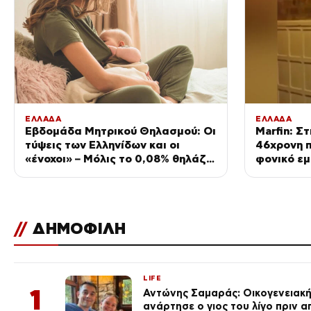
ΕΛΛΑΔΑ
ΕΛΛΑΔΑ
Εβδομάδα Μητρικού Θηλασμού: Οι
Marfin: Σ
τύψεις των Ελληνίδων και οι
46χρονη π
«ένοχοι» – Μόλις το 0,08% θηλάζει
φονικό εμ
στον 6ο μήνα της ζωής του
ελληνικού
παιδιού
//
ΔΗΜΟΦΙΛΗ
LIFE
1
Αντώνης Σαμαράς: Οικογενειακ
ανάρτησε ο γιος του λίγο πριν 