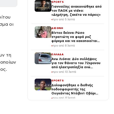
SPORTS
Γιαννούλης ανακοινώθηκε από
τον ΠΑΟΚ με video:
«Δημήτρη, ζακέτα να πάρεις»
ρίτου
πριν από 5 λεπτά
σμα οι
ΔΙΕΘΝΗ
Βίντεο δείχνει Ρώσο
στρατιώτη να φορά ροζ
φόρεμα και να κακοποιείται
από τον διοικητή του
πριν από 8 λεπτά
υν τη
ΕΛΛΑΔΑ
Άνω Λιόσια: Δύο συλλήψεις
 οποίων
για τον θάνατο του 72χρονου
από ηλεκτροπληξία ενώ
ος.
έκλεβε καλώδια και έπεσε από
πριν από 10 λεπτά
ύψος
SPORTS
Δολοφονήθηκε ο διεθνής
ποδοσφαιριστής της
Ουγκάντας Ντέιβιντ Οβόρι
μετά από επίθεση ληστών
πριν από 17 λεπτά
ΕΠΙΧΕΙΡΗΣΕΙΣ
Intertrade: επενδύσεις και