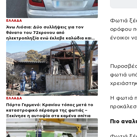
Φωτιά ξέ
ΕΛΛΑΔΑ
Άνω Λιόσια: Δύο συλλήψεις για τον
ορόφου πο
θάνατο του 72χρονου από
ένοικοι ν
ηλεκτροπληξία ενώ έκλεβε καλώδια και
έπεσε από ύψος
Πυροσβέσ
φωτιά υπό
χρειάστηκ
Η φωτιά π
ΕΛΛΑΔΑ
Πόρτο Γερμενό: Κρανίου τόπος μετά το
προκάλεσ
καταστροφικό πέρασμα της φωτιάς –
Ξεκίνησε η αυτοψία στα καμένα σπίτια
Πιο αναλ
Φωτιά ξέσ