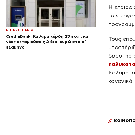
Η εταιρεί
των εργα
προγράμμα
ΕΠΙΧΕΙΡΗΣΕΙΣ
CrediaBank: Καθαρά κέρδη 23 εκατ. και
Τους επό
νέες εκταμιεύσεις 2 δισ. ευρώ στο α΄
υποστήρι
εξάμηνο
δραστηρι
πολυκατ
Καλαμάτα,
κανονικά.
//
ΚΟΙΝΟΠΟ