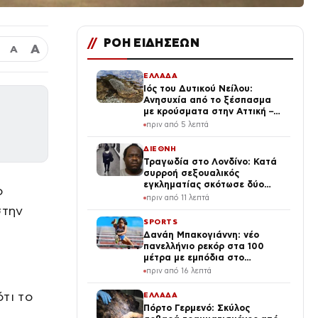
//
ΡΟΗ ΕΙΔΗΣΕΩΝ
Α
Α
ΕΛΛΑΔΑ
Ιός του Δυτικού Νείλου:
Ανησυχία από το ξέσπασμα
με κρούσματα στην Αττική –
«Καμπανάκι» από τον Ιατρικό
πριν από 5 λεπτά
Σύλλογο Αθηνών για την
προστασία της δημόσιας
ΔΙΕΘΝΗ
υγείας
Τραγωδία στο Λονδίνο: Κατά
συρροή σεξουαλικός
εγκληματίας σκότωσε δύο
ο
γυναίκες ενώ ήταν ελεύθερος
πριν από 11 λεπτά
με εγγύηση – Τα λάθη της
στην
αστυνομίας
SPORTS
Δανάη Μπακογιάννη: νέο
πανελλήνιο ρεκόρ στα 100
μέτρα με εμπόδια στο
παγκόσμιο πρωτάθλημα Κ20
πριν από 16 λεπτά
τι το
ΕΛΛΑΔΑ
Πόρτο Γερμενό: Σκύλος