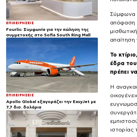
Σύμφωνα μ
απόφαση τ
ΕΠΙΧΕΙΡΗΣΕΙΣ
Fourlis: Συμφωνία για την πώληση της
μισθωτική
συμμετοχής στο Sofia South Ring Mall
απαίτηση 
Το κτίριο
έδρα του
πρέπει ν
Η αναγκασ
οικογένει
ΕΠΙΧΕΙΡΗΣΕΙΣ
Apollo Global εξαγοράζει την EasyJet με
ευγνωμοσ
7,7 δισ. δολάρια
συνεργάτε
εμπιστοσύ
ιστορίας 