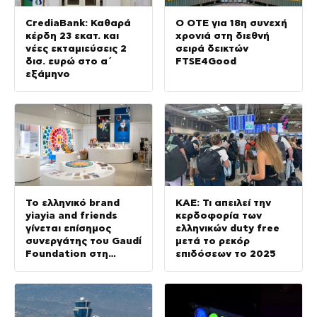
CrediaBank: Καθαρά
Ο ΟΤΕ για 18η συνεχή
κέρδη 23 εκατ. και
χρονιά στη διεθνή
νέες εκταμιεύσεις 2
σειρά δεικτών
δισ. ευρώ στο α΄
FTSE4Good
εξάμηνο
Το ελληνικό brand
ΚΑΕ: Τι απειλεί την
yiayia and friends
κερδοφορία των
γίνεται επίσημος
ελληνικών duty free
συνεργάτης του Gaudí
μετά το ρεκόρ
Foundation στη
επιδόσεων το 2025
διεθνή έκθεση GAUDÍ:
Back to the Origins