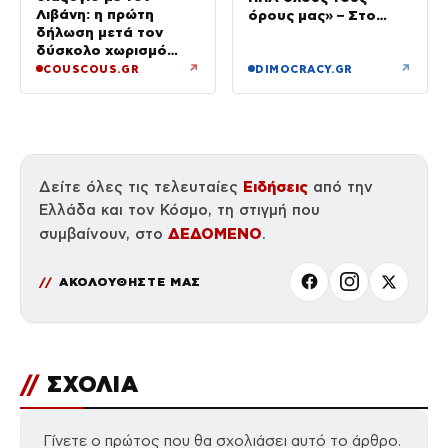
Λιβάνη: η πρώτη
όρους μας» – Στο
δήλωση μετά τον
τραπέζι συμφωνία για
δύσκολο χωρισμό
το άνοιγμα
«Όποιος έχει…»
↗
↗
COUSCOUS.GR
DIMOCRACY.GR
Ειδήσεις
Δείτε όλες τις τελευταίες
από την
Ελλάδα και τον Κόσμο, τη στιγμή που
ΔΕΔΟΜΕΝΟ
συμβαίνουν, στο
.
ΑΚΟΛΟΥΘΗΣΤΕ ΜΑΣ
//
ΣΧΟΛΙΑ
Γίνετε ο πρώτος που θα σχολιάσει αυτό το άρθρο.