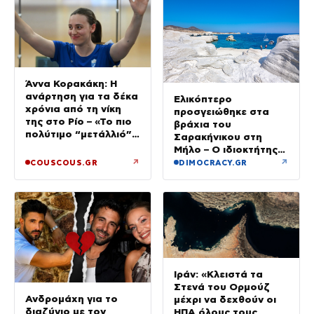
Άννα Κορακάκη: Η
ανάρτηση για τα δέκα
Ελικόπτερο
χρόνια από τη νίκη
προσγειώθηκε στα
της στο Ρίο – «Το πιο
βράχια του
πολύτιμο “μετάλλιό”
Σαρακήνικου στη
μου είναι η κόρη μου»
Μήλο – Ο ιδιοκτήτης
κατέβηκε για μπάνιο
↗
↗
COUSCOUS.GR
DIMOCRACY.GR
Ιράν: «Κλειστά τα
Στενά του Ορμούζ
Ανδρομάχη για το
μέχρι να δεχθούν οι
διαζύγιο με τον
ΗΠΑ όλους τους