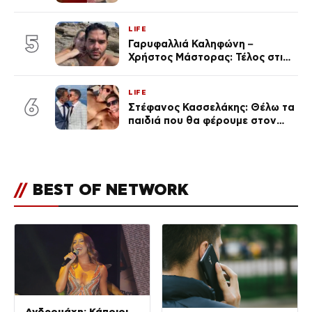
ταινιών, μητέρα ενός παιδιού με
σύντροφο επιχειρηματία
LIFE
(Φωτογραφίες)
5
Γαρυφαλλιά Καληφώνη –
Χρήστος Μάστορας: Τέλος στις
φήμες χωρισμού, όλη η αλήθεια
για τη σχέση τους
LIFE
6
Στέφανος Κασσελάκης: Θέλω τα
παιδιά που θα φέρουμε στον
κόσμο να… – Αποκάλυψη για την
οικογένεια με τον Τάιλερ
//
BEST OF NETWORK
Ανδρομάχη: Κάποιοι