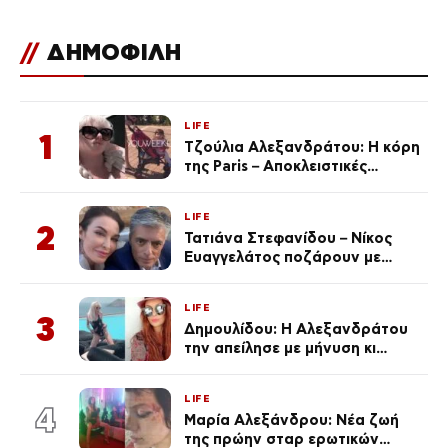
//
ΔΗΜΟΦΙΛΗ
LIFE
1
Τζούλια Αλεξανδράτου: Η κόρη
της Paris – Αποκλειστικές
φωτογραφίες
LIFE
2
Τατιάνα Στεφανίδου – Νίκος
Ευαγγελάτος ποζάρουν με
μαγιό σε παραλία στην
Κεφαλονιά
LIFE
3
Δημουλίδου: Η Αλεξανδράτου
την απείλησε με μήνυση κι
εκείνη απαντά – «Δεν σε
αναγνώρισα, όταν κατάλαβα
LIFE
ποια είσαι σοκαρίστικα»
4
Μαρία Αλεξάνδρου: Νέα ζωή
της πρώην σταρ ερωτικών