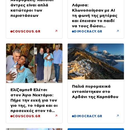
άντρες είναι απλά
Λάρισα:
κατώτεροι των
Κλωνοποίησαν με AI
περιστάσεων
τη φωνή της μητέρας
και έπεισαν το παιδί
να τους δώσει
χρήματα και
↗
↗
COUSCOUS.GR
DIMOCRACY.GR
κοσμήματα
Παλιά πυρομαχικά
Ελίζαμπεθ Ελέτσι
εντοπίστηκαν στο
στον Άγιο Νεκτάριο:
Αρδάνι της Καρπάθου
Πήρε την ευχή για τον
γιο της, το τάμα και οι
προσευχές στον τάφο
του Αγίου
↗
↗
COUSCOUS.GR
DIMOCRACY.GR