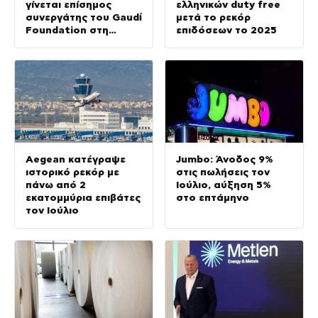
γίνεται επίσημος
ελληνικών duty free
συνεργάτης του Gaudí
μετά το ρεκόρ
Foundation στη
επιδόσεων το 2025
διεθνή έκθεση GAUDÍ:
Back to the Origins
Aegean κατέγραψε
Jumbo: Άνοδος 9%
ιστορικό ρεκόρ με
στις πωλήσεις τον
πάνω από 2
Ιούλιο, αύξηση 5%
εκατομμύρια επιβάτες
στο επτάμηνο
τον Ιούλιο