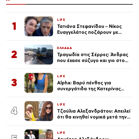
LIFE
1
Τατιάνα Στεφανίδου – Νίκος
Ευαγγελάτος ποζάρουν με
μαγιό σε παραλία στην
Κεφαλονιά
ΕΛΛΑΔΑ
2
Τραγωδία στις Σέρρες: Άνδρας
που έχασε σύζυγο και γιο στο
τροχαίο λέει «Τα έχασα όλα, κάτι
με τράβαγε στην καρδιά μου»
LIFE
3
Alpha: Βαρύ πένθος για
συνεργάτιδα της Κατερίνας
Καινούργιου – «Κουράστηκες
πολύ… Απόψε είσαι στα χέρια
LIFE
του Θεού»
4
Τζούλια Αλεξανδράτου: Απειλεί
ότι θα κινηθεί νομικά μετά την
ανάρτηση της Δημουλίδου
LIFE