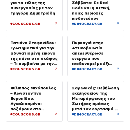
για το τέλος της
Σάββατο: Σε Red
συνεργασίας με τον
Code και η Αττική,
Γρηγόρη Δημητριάδη
ποιες περιοχές
κινδυνεύουν
↗
↗
COUSCOUS.GR
DIMOCRACY.GR
Τατιάνα Στεφανίδου:
Πυρκαγιά στην
Ερωτηματικά για την
Αττικοβοιωτία
αδυνατισμένη εικόνα
απελευθέρωσε
της πάνω στο σκάφος
ενέργεια που
– Τι συμβαίνει με την
ισοδυναμεί με έξι
υγεία της;
βόμβες Χιροσίμα
↗
↗
COUSCOUS.GR
DIMOCRACY.GR
Φίλιππος Μιχόπουλος
Σαρωνικός: Βεβήλωση
– Κωνσταντίνα
εκκλησακίου της
Ευρυπίδου:
Μεταμόρφωσης του
Αγκαλιασμένοι
Σωτήρος αμέσως
ποζάρουν στο
μετά τον εορτασμό –
ηλιοβασίλεμα της
Έσπασαν εικόνες στην
↗
↗
COUSCOUS.GR
DIMOCRACY.GR
Σαντορίνης
Αγία Τράπεζα