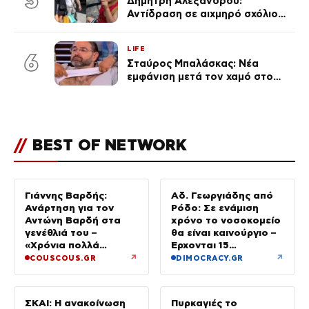
5
Δημήτρη Αλεξάνδρου:
Αντίδραση σε αιχμηρό σχόλιο
για την Τούνη με αφορμή το
μεγάλωμα του Πάρη
LIFE
6
Σταύρος Μπαλάσκας: Νέα
εμφάνιση μετά τον χαμό στο
«Πρωινό» (Φωτογραφία)
//
BEST OF NETWORK
Γιάννης Βαρδής:
Αδ. Γεωργιάδης από
Ανάρτηση για τον
Ρόδο: Σε ενάμιση
Αντώνη Βαρδή στα
χρόνο το νοσοκομείο
γενέθλιά του –
θα είναι καινούργιο –
«Χρόνια πολλά
Έρχονται 15
μπαμπά»
νοσηλευτές και
↗
↗
COUSCOUS.GR
DIMOCRACY.GR
ενισχύεται το
Ακτινολογικό
ΣΚΑΙ: Η ανακοίνωση
Πυρκαγιές το