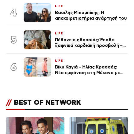
Κεφαλονιά
LIFE
4
Βασίλης Μπισμπίκης: Η
αποχαιρετιστήρια ανάρτησή του
LIFE
5
Πέθανε ο ηθοποιός: Έπαθε
ξαφνικά καρδιακή προσβολή – Η
ανακοίνωση της συζύγου του
LIFE
6
Βίκυ Καγιά – Ηλίας Κρασσάς:
Νέα εμφάνιση στη Μύκονο με
ολόσωμο μαγιό (Φωτογραφίες)
//
BEST OF NETWORK