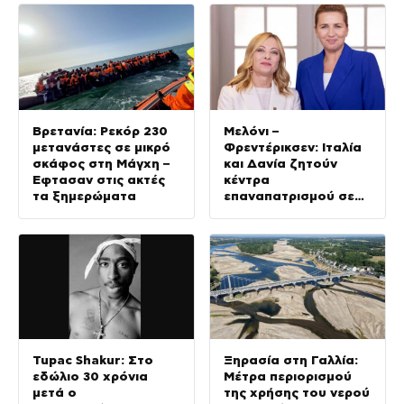
βίντεο
Βρετανία: Ρεκόρ 230
Μελόνι –
μετανάστες σε μικρό
Φρεντέρικσεν: Ιταλία
σκάφος στη Μάγχη –
και Δανία ζητούν
Έφτασαν στις ακτές
κέντρα
τα ξημερώματα
επαναπατρισμού σε
τρίτες χώρες για την
ανεξέλεγκτη
μετανάστευση
Tupac Shakur: Στο
Ξηρασία στη Γαλλία:
εδώλιο 30 χρόνια
Μέτρα περιορισμού
μετά ο
της χρήσης του νερού