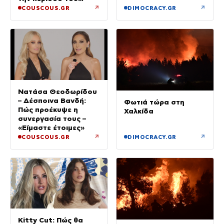
διαζυγίου του από
↗
↗
COUSCOUS.GR
DIMOCRACY.GR
την Τζολί
Νατάσα Θεοδωρίδου
– Δέσποινα Βανδή:
Φωτιά τώρα στη
Πώς προέκυψε η
Χαλκίδα
συνεργασία τους –
«Είμαστε έτοιμες»
↗
↗
COUSCOUS.GR
DIMOCRACY.GR
Kitty Cut: Πώς θα