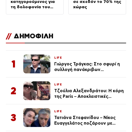
κατηγορούμενος για
σε σχεδόν το 70% της
τη δολοφονία του
χώρας
ράπερ
//
ΔΗΜΟΦΙΛΗ
LIFE
1
Γιώργος Τράγκας: Στο σφυρί η
συλλογή πανάκριβων
αυτοκινήτων του – Ζαλίζουν τα
ποσά
LIFE
2
Τζούλια Αλεξανδράτου: Η κόρη
της Paris – Αποκλειστικές
φωτογραφίες
LIFE
3
Τατιάνα Στεφανίδου – Νίκος
Ευαγγελάτος ποζάρουν με
μαγιό σε παραλία στην