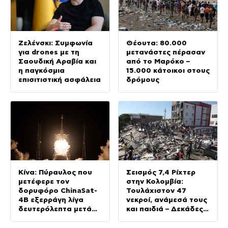
Ζελένσκι: Συμφωνία
Θέουτα: 80.000
για drones με τη
μετανάστες πέρασαν
Σαουδική Αραβία και
από το Μαρόκο –
η παγκόσμια
15.000 κάτοικοι στους
επισιτιστική ασφάλεια
δρόμους
Κίνα: Πύραυλος που
Σεισμός 7,4 Ρίχτερ
μετέφερε τον
στην Κολομβία:
δορυφόρο ChinaSat-
Τουλάχιστον 47
4B εξερράγη λίγα
νεκροί, ανάμεσά τους
δευτερόλεπτα μετά
και παιδιά – Δεκάδες
την εκτόξευσή του –
παγιδευμένοι στα
βίντεο
συντρίμμια – Φωτο και