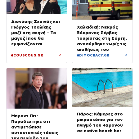
Διονύσης Σχοινάς και
Γιώργος Τσαλίκης
Χαλκιδική: Νεκρός
μαζί στη σκηνή – Το
56χρονος Σέρβος
μαγαζί που θα
τουρίστας στη Σάρτη,
εμφανίζονται
ανασύρθηκε χωρίς τις
αισθήσεις του
↗
↗
COUSCOUS.GR
DIMOCRACY.GR
Πάρος: Κάμερες στο
Μπραντ Πιτ:
μικροσκόπιο για τον
Παραδέχτηκε ότι
πνιγμό του 4χρονου
αντιμετώπισε
σε πισίνα beach bar
αυτοκτονικές τάσεις
την περίοδο του