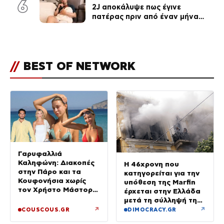
6
2J αποκάλυψε πως έγινε
πατέρας πριν από έναν μήνα
(Βίντεο)
//
BEST OF NETWORK
Γαρυφαλλιά
Καληφώνη: Διακοπές
Η 46χρονη που
στην Πάρο και τα
κατηγορείται για την
Κουφονήσια χωρίς
υπόθεση της Marfin
τον Χρήστο Μάστορα
έρχεται στην Ελλάδα
– Φωτογραφίες
μετά τη σύλληψή της
στο Λονδίνο
↗
↗
COUSCOUS.GR
DIMOCRACY.GR