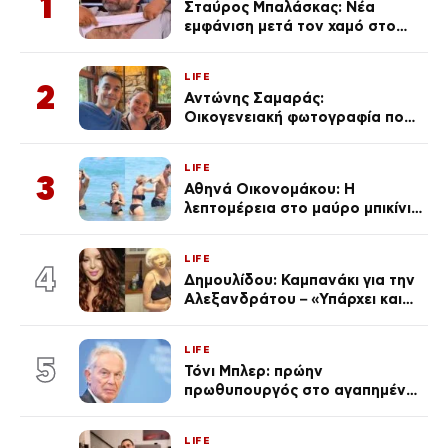
1
Σταύρος Μπαλάσκας: Νέα
εμφάνιση μετά τον χαμό στο
«Πρωινό» (Φωτογραφία)
LIFE
2
Αντώνης Σαμαράς:
Οικογενειακή φωτογραφία που
ανάρτησε ο γιος του λίγο πριν
από την επέτειο θανάτου της
LIFE
Λένας
3
Αθηνά Οικονομάκου: Η
λεπτομέρεια στο μαύρο μπικίνι
της που απογείωσε την
εμφάνισή της στη Μύκονο
LIFE
(φωτογραφίες)
4
Δημουλίδου: Καμπανάκι για την
Αλεξανδράτου – «Υπάρχει και
ένα μικρό παιδί πίσω που
χρειάζεται τη μάνα του»
LIFE
5
Τόνι Μπλερ: πρώην
πρωθυπουργός στο αγαπημένο
του Πόρτο Χέλι
LIFE