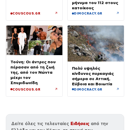
μήνυμα του 112 στους
κατοίκους
↗
↗
COUSCOUS.GR
DIMOCRACY.GR
Τούνη: Οι άντρες που
πέρασαν από τη ζωή
Πολύ υψηλός
της, από τον Νώντα
κίνδυνος πυρκαγιάς
μέχρι τον
σήμερα σε Αττική,
Σπυριδωνίδη
Εύβοια και Βοιωτία
↗
↗
COUSCOUS.GR
DIMOCRACY.GR
Ειδήσεις
Δείτε όλες τις τελευταίες
από την