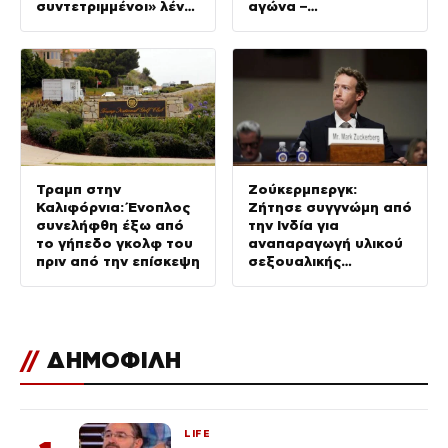
συντετριμμένοι» λένε
αγώνα –
οι συγγενείς της
Τραυματίστηκαν
ακόμη 12 παίκτες
Τραμπ στην
Ζούκερμπεργκ:
Καλιφόρνια: Ένοπλος
Ζήτησε συγγνώμη από
συνελήφθη έξω από
την Ινδία για
το γήπεδο γκολφ του
αναπαραγωγή υλικού
πριν από την επίσκεψη
σεξουαλικής
κακοποίησης παιδιών
στις πλατφόρμες
Meta
//
ΔΗΜΟΦΙΛΗ
LIFE