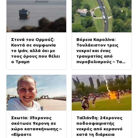
Στενά του Ορμούζ:
Βόρεια Καρολίνα:
Κοντά σε συμφωνία
Τουλάχιστον τρεις
το Ιράν, αλλά όχι με
νεκροί και ένας
τους όρους που θέλει
τραυματίας από
ο Τραμπ
πυροβολισμούς – Τα
θύματα ανήκαν στην
ίδια οικογένεια
Σκωτία: 35χρονος
Ταϊλάνδη: 24χρονος
σκότωσε 9χρονη σε
ποδοσφαιριστής
χώρο κατασκήνωσης –
νεκρός από κεραυνό
«Είμαστε
κατά τη διάρκεια