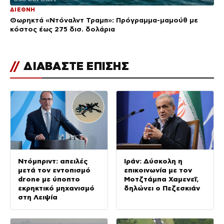
ΔΙΕΘΝΗ
Θωρηκτά «Ντόναλντ Τραμπ»: Πρόγραμμα-μαμούθ με
κόστος έως 275 δισ. δολάρια
//
ΔΙΑΒΑΣΤΕ ΕΠΙΣΗΣ
Ντόμπριντ: απειλές
Ιράν: Δύσκολη η
μετά τον εντοπισμό
επικοινωνία με τον
drone με ύποπτο
Μοτζτάμπα Χαμενεΐ,
εκρηκτικό μηχανισμό
δηλώνει ο Πεζεσκιάν
στη Λειψία