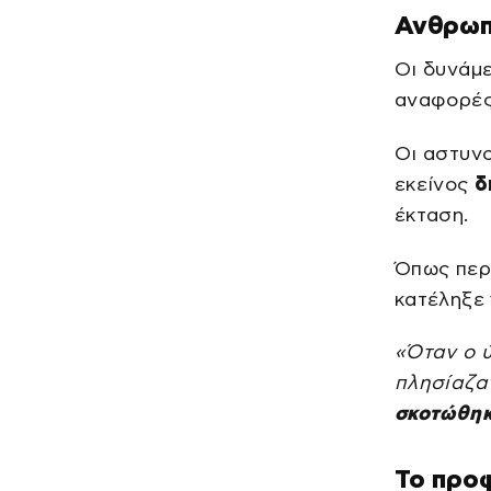
Ανθρωπ
Οι δυνάμε
αναφορές 
Οι αστυν
εκείνος
δ
έκταση.
Όπως περ
κατέληξε
«Όταν ο 
πλησίαζα
σκοτώθη
Το προφ