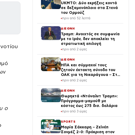
UKMTO: Δύο εκρήξεις κοντά
σε δεξαμενόπλοιο στα Στενά
του Ορμούζ
πριν από 52 λεπτά
ΔΙΕΘΝΗ
Τραμπ: Ανοιχτός σε συμφωνία
με το Ιράν, δεν αποκλείει τη
στρατιωτική επιλογή
 νοτίου
πριν από 2 ώρες
ΔΙΕΘΝΗ
σμό
ΗΠΑ και σύμμαχοί τους
ζητούν έκτακτη σύνοδο του
των
ΟΑΚ για τη Νικαράγουα – Στο
επίκεντρο η πολιτική του
πριν από 2 ώρες
Ορτέγα
ΔΙΕΘΝΗ
Θωρηκτά «Ντόναλντ Τραμπ»:
Πρόγραμμα-μαμούθ με
κόστος έως 275 δισ. δολάρια
υ ο
πριν από 3 ώρες
SPORTS
ο
Μαρία Σάκκαρη – Ζεϊνέπ
Σονμέζ 2-0: Πρόκριση στον