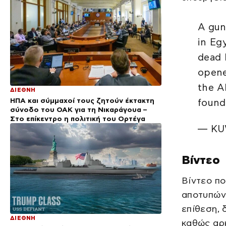
A gun
in Eg
dead 
opene
the A
ΔΙΕΘΝΗ
ΗΠΑ και σύμμαχοί τους ζητούν έκτακτη
foun
σύνοδο του ΟΑΚ για τη Νικαράγουα –
Στο επίκεντρο η πολιτική του Ορτέγα
— KU
Βίντεο
Βίντεο π
αποτυπών
επίθεση,
ΔΙΕΘΝΗ
καθώς αρκ