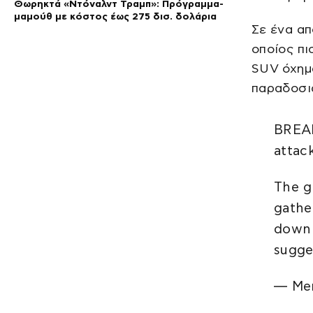
Θωρηκτά «Ντόναλντ Τραμπ»: Πρόγραμμα-
μαμούθ με κόστος έως 275 δισ. δολάρια
Σε ένα απ
οποίος πι
SUV όχημ
παραδοσια
BREAK
attac
The g
gathe
down a
sugge
— Me