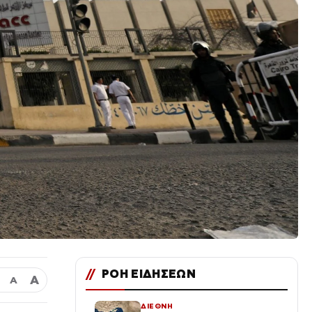
//
ΡΟΗ ΕΙΔΗΣΕΩΝ
Α
Α
ΔΙΕΘΝΗ