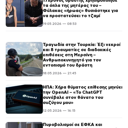
17χρονος δράστης χρησιμοποίησε
τα όπλα της μητέρας του –
Φύλακας «ήρωας» θυσιάστηκε για
να προστατεύσει το τζαμί
19.05.2026 — 08:53
Τραγωδία στην Τουρκία: Έξι νεκροί
και 8 τραυματίες σε διαδοχικές
επιθέσεις στη Μερσίνη –
Ανθρωποκυνηγητό για τον
εντοπισμό του δράστη
18.05.2026 — 21:45
ΗΠΑ: Χήρα θύματος επίθεσης μηνύει
την OpenAI – «Το ChatGPT
συνέβαλε στον θάνατο του
συζύγου μου»
12.05.2026 — 16:15
Πυροβολισμοί σε ΕΦΚΑ και