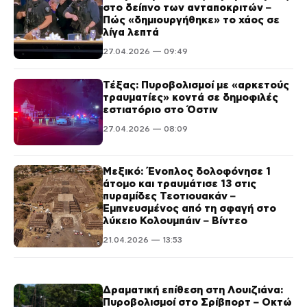
στο δείπνο των ανταποκριτών –
Πώς «δημιουργήθηκε» το χάος σε
λίγα λεπτά
27.04.2026 — 09:49
Τέξας: Πυροβολισμοί με «αρκετούς
τραυματίες» κοντά σε δημοφιλές
εστιατόριο στο Όστιν
27.04.2026 — 08:09
Μεξικό: Ένοπλος δολοφόνησε 1
άτομο και τραυμάτισε 13 στις
πυραμίδες Τεοτιουακάν –
Εμπνευσμένος από τη σφαγή στο
λύκειο Κολουμπάιν – Βίντεο
21.04.2026 — 13:53
Δραματική επίθεση στη Λουιζιάνα:
Πυροβολισμοί στο Σρίβπορτ – Οκτώ