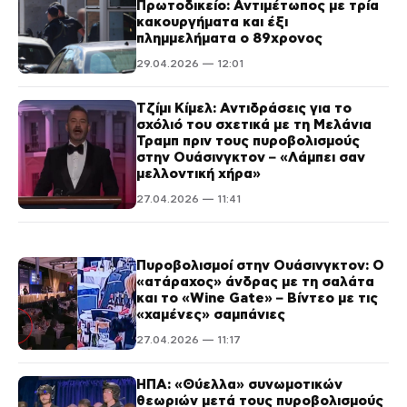
Πρωτοδικείο: Αντιμέτωπος με τρία
κακουργήματα και έξι
πλημμελήματα ο 89χρονος
29.04.2026 — 12:01
Τζίμι Κίμελ: Αντιδράσεις για το
σχόλιό του σχετικά με τη Μελάνια
Τραμπ πριν τους πυροβολισμούς
στην Ουάσινγκτον – «Λάμπει σαν
μελλοντική χήρα»
27.04.2026 — 11:41
Πυροβολισμοί στην Ουάσινγκτον: Ο
«ατάραχος» άνδρας με τη σαλάτα
και το «Wine Gate» – Βίντεο με τις
«χαμένες» σαμπάνιες
27.04.2026 — 11:17
ΗΠΑ: «Θύελλα» συνωμοτικών
θεωριών μετά τους πυροβολισμούς