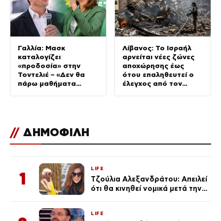
Γαλλία: Μασκ
Λίβανος: Το Ισραήλ
καταλογίζει
αρνείται νέες ζώνες
«προδοσία» στην
αποχώρησης έως
Τοντελιέ – «Δεν θα
ότου επαληθευτεί ο
πάρω μαθήματα
έλεγχος από τον
πατριωτισμού»,
λιβανικό στρατό
απαντά η ηγέτιδα των
Οικολόγων
//
ΔΗΜΟΦΙΛΗ
LIFE
1
Τζούλια Αλεξανδράτου: Απειλεί
ότι θα κινηθεί νομικά μετά την
ανάρτηση της Δημουλίδου
LIFE