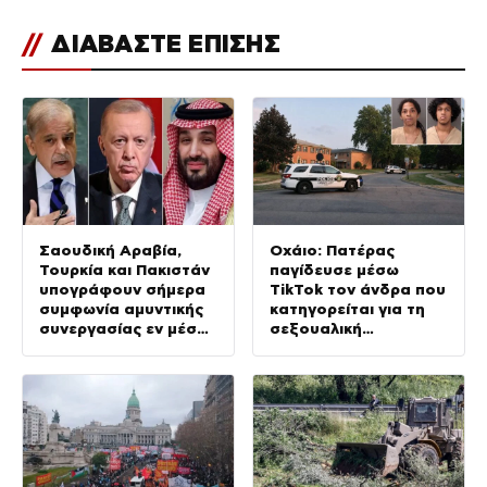
//
ΔΙΑΒΑΣΤΕ ΕΠΙΣΗΣ
Σαουδική Αραβία,
Οχάιο: Πατέρας
Τουρκία και Πακιστάν
παγίδευσε μέσω
υπογράφουν σήμερα
TikTok τον άνδρα που
συμφωνία αμυντικής
κατηγορείται για τη
συνεργασίας εν μέσω
σεξουαλική
της κρίσης στη Μέση
κακοποίηση της κόρης
Ανατολή
του και τον
πυροβόλησε