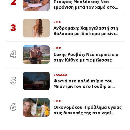
2
Σταύρος Μπαλάσκας: Νέα
εμφάνιση μετά τον χαμό στο
«Πρωινό» (Φωτογραφία)
LIFE
3
Ανδρομάχη: Χαμογελαστή στη
θάλασσα με ιδιαίτερο μπικίνι
μετά τον χωρισμό της
(φωτογραφία)
LIFE
4
Σάκης Ρουβάς: Νέα περιπέτεια
στην Κύθνο με τις μέλισσες
ΕΛΛΑΔΑ
5
Φωτιά στο παλιό κτίριο του
Μπάντμιντον στο Γουδή: οι
δικηγόροι των κατηγορουμένων
λένε «Η δικογραφία περιέχει
LIFE
πλήθος ελλείψεων και σοβαρών
6
Οικονομάκου: Πρόβλημα υγείας
κενών»
στις διακοπές της στο νησί
Μπόρα Μπόρα – «Έσκασε όλη η
κούραση του χειμώνα»