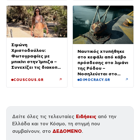
Σιμώνη
Χριστοδούλου:
Ναυτικός χτυπήθηκε
Φωτογραφίες με
στο κεφάλι από κάβο
μπικίνι στην Ίμπιζα –
πρόσδεσης στο λιμάνι
Συνεχίζει τις διακοπές
της Ρόδου –
της με τον σύζυγό
Νοσηλεύεται στο
της, Αντρέα Γεωργίου
νοσοκομείο
↗
↗
COUSCOUS.GR
DIMOCRACY.GR
Ειδήσεις
Δείτε όλες τις τελευταίες
από την
Ελλάδα και τον Κόσμο, τη στιγμή που
ΔΕΔΟΜΕΝΟ
συμβαίνουν, στο
.