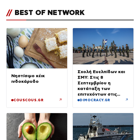
//
BEST OF NETWORK
Σχολή Ευελπίδων και
Νηστίσιμο κέικ
ΣΜΥ: Στις 8
ινδοκάρυδο
Σεπτεμβρίου η
κατάταξη των
επιτυχόντων στις
Στρατιωτικές Σχολές
↗
↗
COUSCOUS.GR
DIMOCRACY.GR