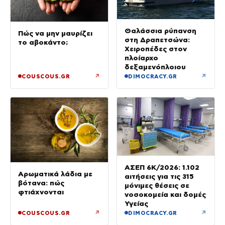
Θαλάσσια ρύπανση
Πώς να μην μαυρίζει
στη Δραπετσώνα:
το αβοκάντο;
Χειροπέδες στον
πλοίαρχο
δεξαμενόπλοιου
↗
↗
COUSCOUS.GR
DIMOCRACY.GR
ΑΣΕΠ 6Κ/2026: 1.102
Αρωματικά λάδια με
αιτήσεις για τις 315
βότανα: πώς
μόνιμες θέσεις σε
φτιάχνονται
νοσοκομεία και δομές
Υγείας
↗
↗
COUSCOUS.GR
DIMOCRACY.GR