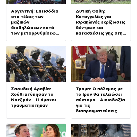
Αργεντινή: Επεισόδια
Δυτική Όχθη:
στο τέλος των
Καταγγελίες για
μαζικών
ισραηλινές εκρίζωσεις
διαδηλώσεων κατά
δέντρων και
των μεταρρυθμίσεων
κατασχέσεις γης στην
Μιλέι, βίντεο
Τζενίν
Σαουδική Αραβία:
Τραμπ: Ο πόλεμος με
Χούθι χτύπησαν το
το Ιράν θα τελειώσει
Νατζράν – 11 άμαχοι
σύντομα – Αισιοδοξία
τραυματίστηκαν
για τις
διαπραγματεύσεις